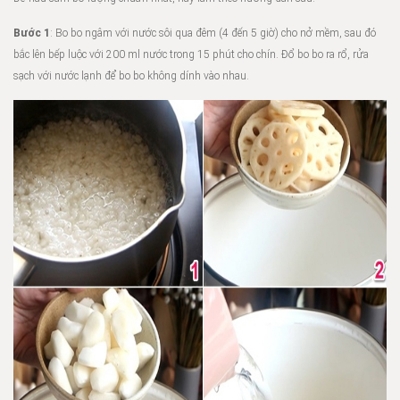
Bước 1
: Bo bo ngâm với nước sôi qua đêm (4 đến 5 giờ) cho nở mềm, sau đó
bắc lên bếp luộc với 200 ml nước trong 15 phút cho chín. Đổ bo bo ra rổ, rửa
sạch với nước lạnh để bo bo không dính vào nhau.