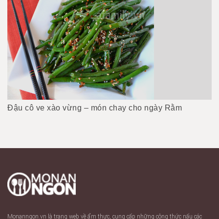
Đậu cô ve xào vừng – món chay cho ngày Rằm
Monanngon.vn là trang web về ẩm thực, cung cấp những công thức nấu các