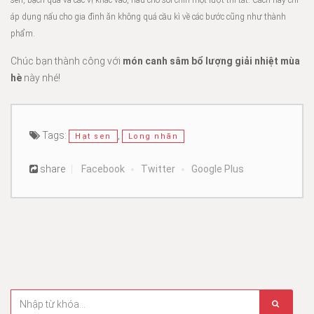
sen, bạch quả và các vị khác vào, nấu cho sôi chín một lượt thì tắt. Cách này chỉ
áp dụng nấu cho gia đình ăn không quá cầu kì về các bước cũng như thành
phẩm.
Chúc bạn thành công với
món canh sâm bổ lượng giải nhiệt mùa
hè
này nhé!
Tags:
,
Hạt sen
Long nhãn
share
Facebook
Twitter
Google Plus