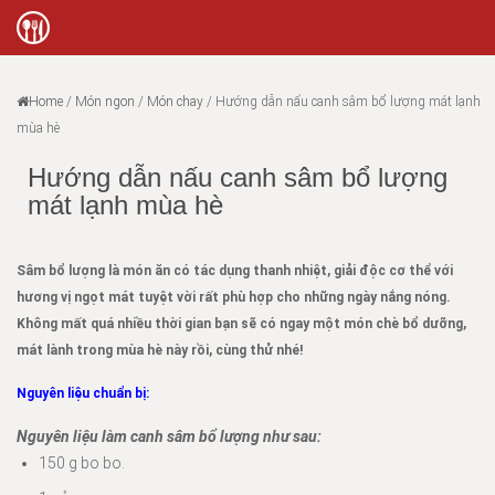
Home
/
Món ngon
/
Món chay
/
Hướng dẫn nấu canh sâm bổ lượng mát lạnh
mùa hè
Hướng dẫn nấu canh sâm bổ lượng
mát lạnh mùa hè
Sâm bổ lượng là món ăn có tác dụng thanh nhiệt, giải độc cơ thể với
hương vị ngọt mát tuyệt vời rất phù hợp cho những ngày nắng nóng.
Không mất quá nhiều thời gian bạn sẽ có ngay một món chè bổ dưỡng,
mát lành trong mùa hè này rồi, cùng thử nhé!
Nguyên liệu chuẩn bị:
Nguyên liệu làm canh sâm bổ lượng như sau:
150 g bo bo.