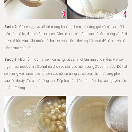
Bước 2
: Củ sen gọt vỏ cắt lát mỏng khoảng 1 cm, củ năng gọt vỏ, cắt làm đôi
nếu củ quá to, đem cả 2 rửa sạch. Cho củ sen, củ năng vào nồi đun cùng với 2 lít
nước ở lửa vừa. Khi nước sôi hạ lửa nhỏ, hầm khoảng 10 phút để củ sen và củ
năng vừa chín tới.
Bước 3:
Nấu hỗn hợp hạt sen, củ năng, củ sen một lần nữa cho mềm. Hạt sen
ngâm với nước ấm 20 phút rồi cho vào nồi luộc mềm cùng 200 ml nước. Đổ hạt
sen cùng với nước luộc hạt sen vào nồi củ năng và củ sen, thêm đường phèn
vào rồi khuấy đều cho đường tan. Tiếp tục nấu 10 phút nữa cho các nguyên liệu
ngấm đường.