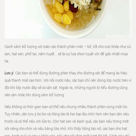
Canh sâm bổ lượng với toàn các thành phần mát – bổ, tốt cho sức khỏe như củ
sen, hạt sen, phổ tai, nấm tuyết… sẽ là sự lựa chọn tuyệt vời để giải nhiệt mùa
hè.
Lưu ý
: Các bạn có thể dùng đường phèn thay cho đường cát để mang lại hiệu
quả thanh mát cao hơn. Với nồi nước nấu, các bạn chỉ nên dùng lớp nước trên vì
đôi khi lớp nước đáy sẽ có cặn cát. Ngoài ra, những người bị tiểu đường cũng
nên cân nhắc khi dùng sâm bổ lượng.
Nếu không có thời gian bạn có thể nấu chung nhiều thành phần cùng một lúc.
Tuy nhiên, cần lưu ý bo bo và hồng táo là hai loại lâu chín hơn nên bạn cần nấu
trước và có thể nấu với lửa to. Còn hạt sen và bạch quả, các bạn nấu trong một
nồi riêng cho chín và nấu bằng lửa nhỏ. Khi thấy hồng táo nở, các bạn cho hạt