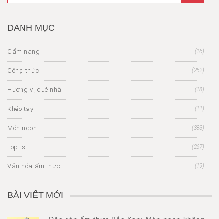
DANH MỤC
Cẩm nang
(16)
Công thức
(252)
Hương vị quê nhà
(18)
Khéo tay
(11)
Món ngon
(383)
Toplist
(267)
Văn hóa ẩm thực
(19)
BÀI VIẾT MỚI