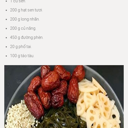
1 củ sen.
200 g hạt sen tươi.
200 g long nhãn.
200 g củ năng.
450 g đường phèn.
20 g phổ tai.
100 g táo tàu.