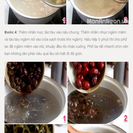
Bước 4
: Thêm nhãn nục, táo tàu vào nấu chung. Thêm nhãn nhục ngâm mềm
và táo tàu ngâm nở vào (rửa sạch trước khi ngâm). Nấu tiếp 5 phút thì cho phổ
tai đã ngâm mềm vào nồi, khuấy đều rồi nhắc xuống. Phổ tai rất nhanh chín nên
bạn không cần phải nấu quá lâu sẽ mất đi độ giòn.