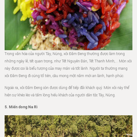
Trong văn hóa của người Tày, Nùng, xôi Đăm Đeng thường được làm trong
những ngày lễ, tết quan trọng, như Tết Nguyên Đán, Tết Thanh Minh,… Món xôi
này được coi là biểu tượng của may mắn và tốt lành. Người ta thường mang
xôi Đăm Đeng đi cúng tổ tiên, cầu mong một năm mới an lành, hạnh phúc.
Ngoài ra, xôi Đăm Đeng còn được dùng để tiếp đãi khách quý. Món xôi này thể
hiện sự khéo léo và tấm lòng hiếu khách của người dân tộc Tày, Nùng.
5. Miến dong Na Rì