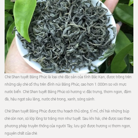
Chè Shan tuyết Bằng Phúc là loại chè đặc sản của tỉnh Bắc Kạn, được trồng trên
những cây chè cổ thụ trên đỉnh núi Bằng Phúc, cao hơn 1.000m so với mực
nước biển. Chè Shan tuyết Bằng Phúc có hương vị đặc trưng, thơm ngon, đậm
đà, hậu ngọt sâu lắng, nước chè trong, xanh, sóng sánh.
Chè Shan tuyết Bằng Phúc được thu hoạch thủ công, tỉ mỉ, chỉ hái những búp
chè còn non, có lớp lông tơ trắng mịn như tuyết. Sau khi hái, chè được sao theo
phương pháp truyền thống của người Tày, lưu giữ được hương vị thơm ngon,
nguyên chất của chè.