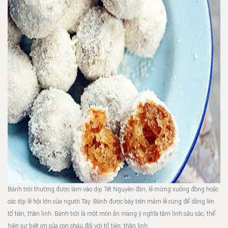
Bánh trời thường được làm vào dịp Tết Nguyên đán, lễ mừng xuống đồng hoặc
các dịp lễ hội lớn của người Tày. Bánh được bày trên mâm lễ cúng để dâng lên
tổ tiên, thần linh. Bánh trời là một món ăn mang ý nghĩa tâm linh sâu sắc, thể
hiện sự biết ơn của con cháu đối với tổ tiên, thần linh.