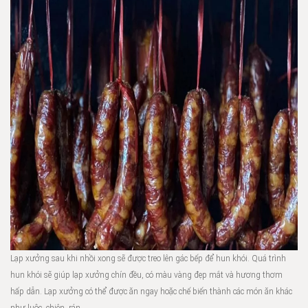
Lạp xưởng sau khi nhồi xong sẽ được treo lên gác bếp để hun khói. Quá trình
hun khói sẽ giúp lạp xưởng chín đều, có màu vàng đẹp mắt và hương thơm
hấp dẫn. Lạp xưởng có thể được ăn ngay hoặc chế biến thành các món ăn khác