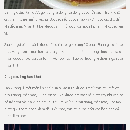
Bánh gio Bắc Kạn được gói trong lá dong. Lá dong được rửa sạch, lau khô rồi
cắt thành từng miếng vuông. Bột gạo nếp được nhào kỹ với nước gio cho đến
khi dẻo mịn. Nhân thịt lợn được băm nhỏ, ướp với mộc nhĩ, hành khô, tiêu, gia
vị.
Sau khi gói bánh, bánh được hấp chín trong khoảng 20 phút. Bánh gio chín có
màu vàng ươm, mùi thơm của lá gio và nhân thịt. Khi thưởng thức, bạn sẽ cảm
nhận được vị dẻo dai của bánh, kết hợp hoàn hảo với hương vị thơm ngon của
nhân thịt.
2. Lạp xưởng hun khói
Lạp xưởng là một món ăn phổ biến ở Bắc Kạn, được làm từ thịt lợn, mỡ lợn,
rượu trắng, mắc mật,… Thịt lợn sau khi được làm sạch sẽ được xay nhuyễn, sau
đó ướp với các gia vị như muối, tiêu, mì chính, rượu trắng, mắc mật,… để tạo
hương vị thơm ngon, đậm đà. Tiếp theo, thịt lợn được nhồi vào lòng non đã
được làm sạch.