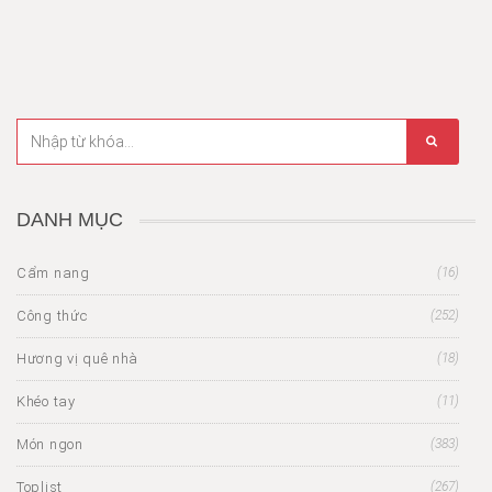
DANH MỤC
Cẩm nang
(16)
Công thức
(252)
Hương vị quê nhà
(18)
Khéo tay
(11)
Món ngon
(383)
Toplist
(267)