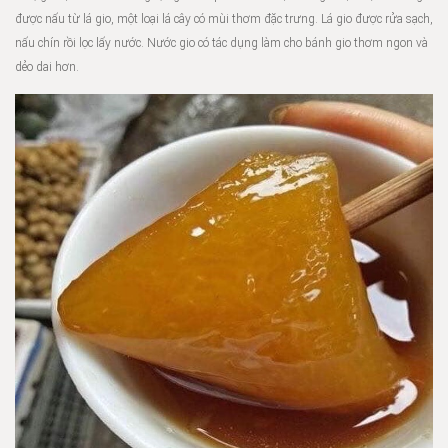
được nấu từ lá gio, một loại lá cây có mùi thơm đặc trưng. Lá gio được rửa sạch,
nấu chín rồi lọc lấy nước. Nước gio có tác dụng làm cho bánh gio thơm ngon và
dẻo dai hơn.