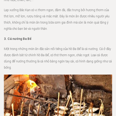
như luộc, chiên, rán,…
Lạp xưởng Bắc Kạn có vị thơm ngon, đậm đà, đặc trưng bởi hương thơm của
thịt lợn, mỡ lợn, rượu trắng và mắc mật. Đây là món ăn được nhiều người yêu
thích, không chỉ là món ăn trong bữa cơm gia đình mà còn là món quà tặng ý
nghĩa cho bạn bè và người thân.
3. Cá nướng Ba Bể
Một trong những món ăn đặc sản nổi tiếng của hồ Ba Bể là cá nướng. Cá ở đây
được đánh bắt từ chính hồ Ba Bể, có thịt thơm ngon, chắc ngọt. Loại cá được
dùng để nướng thường là cá nhỏ bằng ngón tay cái, có hình dạng giống như cá
bống.