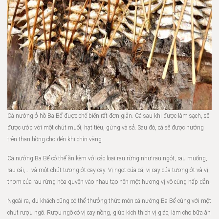
Cá nướng ở hồ Ba Bể được chế biến rất đơn giản. Cá sau khi được làm sạch, sẽ
được ướp với một chút muối, hạt tiêu, gừng và sả. Sau đó, cá sẽ được nướng
trên than hồng cho đến khi chín vàng.
Cá nướng Ba Bể có thể ăn kèm với các loại rau rừng như rau ngót, rau muống,
rau cải,… và một chút tương ớt cay cay. Vị ngọt của cá, vị cay của tương ớt và vị
thơm của rau rừng hòa quyện vào nhau tạo nên một hương vị vô cùng hấp dẫn.
Ngoài ra, du khách cũng có thể thưởng thức món cá nướng Ba Bể cùng với một
chút rượu ngô. Rượu ngô có vị cay nồng, giúp kích thích vị giác, làm cho bữa ăn