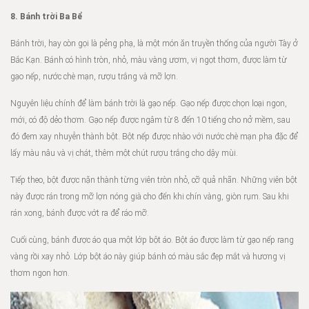
8. Bánh trời Ba Bể
Bánh trời, hay còn gọi là pẻng phạ, là một món ăn truyền thống của người Tày ở
Bắc Kạn. Bánh có hình tròn, nhỏ, màu vàng ươm, vị ngọt thơm, được làm từ
gạo nếp, nước chè mạn, rượu trắng và mỡ lợn.
Nguyên liệu chính để làm bánh trời là gạo nếp. Gạo nếp được chọn loại ngon,
mới, có độ dẻo thơm. Gạo nếp được ngâm từ 8 đến 10 tiếng cho nở mềm, sau
đó đem xay nhuyễn thành bột. Bột nếp được nhào với nước chè mạn pha đặc để
lấy màu nâu và vị chát, thêm một chút rượu trắng cho dậy mùi.
Tiếp theo, bột được nặn thành từng viên tròn nhỏ, cỡ quả nhãn. Những viên bột
này được rán trong mỡ lợn nóng già cho đến khi chín vàng, giòn rụm. Sau khi
rán xong, bánh được vớt ra để ráo mỡ.
Cuối cùng, bánh được áo qua một lớp bột áo. Bột áo được làm từ gạo nếp rang
vàng rồi xay nhỏ. Lớp bột áo này giúp bánh có màu sắc đẹp mắt và hương vị
thơm ngon hơn.