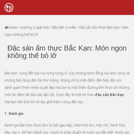
Home
/
Hương vị quê nhà
/
Đặc sản 3 miền
/
Đặc sản ẩm thực Bắc Kạn: Món
ngon không thể bỏ lỡ
Đặc sản ẩm thực Bắc Kạn: Món ngon
không thể bỏ lỡ
Bắc Kạn, vùng đất của núi rừng hùng vĩ, của những cánh đồng lúa chín vàng và
những bản làng dân tộc thơ mộng, không chỉ là một điểm đến hấp dẫn với
cảnh quan thiên nhiên tuyệt đẹp mà còn là một thiên đường ẩm thực với những
món ăn đậm đà bản sắc dân tộc. Dưới đây là một số món
đặc sản Bắc Kạn
mà bạn nên thử khi có dịp ghé thăm vùng đất này:
1. Bánh gio
Bánh gio Bắc Kạn được làm từ bột gạo nếp, nhân thịt lợn, mộc nhĩ, hành khô,
tiêu, gia vị. Để làm bánh gio, người ta phải chuẩn bị nước gio đặc biệt. Nước gio