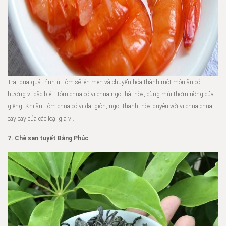
Trải qua quá trình ủ, tôm sẽ lên men và chuyển hóa thành một món ăn có
hương vị đặc biệt. Tôm chua có vị chua ngọt hài hòa, cùng mùi thơm nồng của
giềng. Khi ăn, tôm chua có vị dai giòn, ngọt thanh, hòa quyện với vị chua chua,
cay cay của các loại gia vị.
7. Chè san tuyết Bằng Phúc