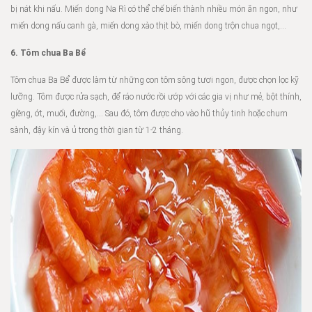
bị nát khi nấu. Miến dong Na Rì có thể chế biến thành nhiều món ăn ngon, như
miến dong nấu canh gà, miến dong xào thịt bò, miến dong trộn chua ngọt,…
6. Tôm chua Ba Bể
Tôm chua Ba Bể được làm từ những con tôm sông tươi ngon, được chọn lọc kỹ
lưỡng. Tôm được rửa sạch, để ráo nước rồi ướp với các gia vị như mẻ, bột thính,
giềng, ớt, muối, đường,… Sau đó, tôm được cho vào hũ thủy tinh hoặc chum
sành, đậy kín và ủ trong thời gian từ 1-2 tháng.