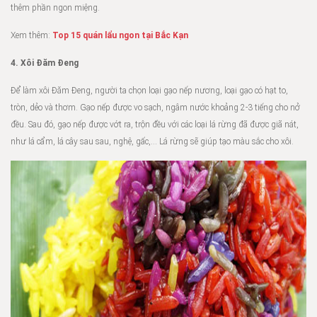
thêm phần ngon miệng.
Xem thêm:
Top 15 quán lẩu ngon tại Bắc Kạn
4. Xôi Đăm Đeng
Để làm xôi Đăm Đeng, người ta chọn loại gạo nếp nương, loại gạo có hạt to,
tròn, dẻo và thơm. Gạo nếp được vo sạch, ngâm nước khoảng 2-3 tiếng cho nở
đều. Sau đó, gạo nếp được vớt ra, trộn đều với các loại lá rừng đã được giã nát,
như lá cẩm, lá cây sau sau, nghệ, gấc,… Lá rừng sẽ giúp tạo màu sắc cho xôi.