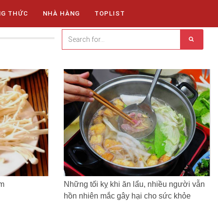
NG THỨC
NHÀ HÀNG
TOPLIST
âm
Những tối kỵ khi ăn lẩu, nhiều người vẫn
hồn nhiên mắc gây hại cho sức khỏe