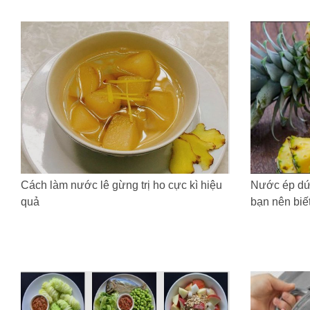
Cách làm nước lê gừng trị ho cực kì hiệu
Nước ép dứa
quả
bạn nên biế