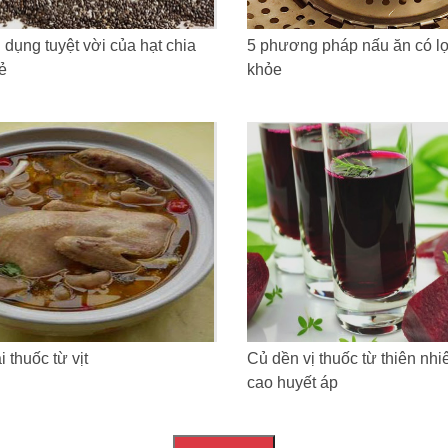
 dụng tuyệt vời của hạt chia
5 phương pháp nấu ăn có lợ
ẻ
khỏe
 thuốc từ vịt
Củ dền vị thuốc từ thiên nh
cao huyết áp