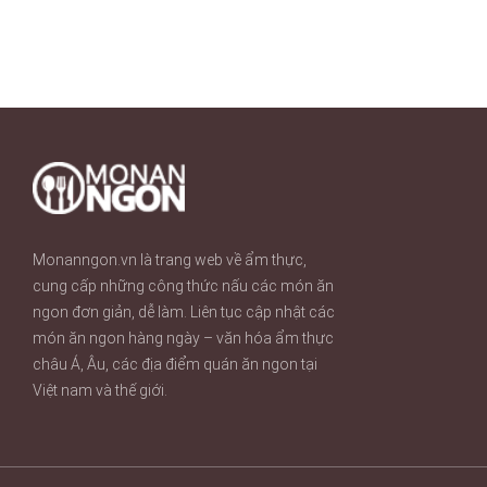
Monanngon.vn là trang web về ẩm thực,
cung cấp những công thức nấu các món ăn
ngon đơn giản, dễ làm. Liên tục cập nhật các
món ăn ngon hàng ngày – văn hóa ẩm thực
châu Á, Âu, các địa điểm quán ăn ngon tại
Việt nam và thế giới.