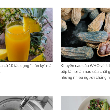
 có 10 tác dụng “thần kỳ” mà
Khuyến cáo của WHO về 4 t
t
bếp là nơi ẩn náu của chất 
nhưng nhiều người chẳng hề