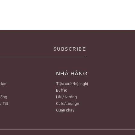
NHÀ HÀNG
 làm
Tiệc cưới/hội nghị
Buffet
Uống
Lẩu/ Nướng
p Tết
Cafe/Lounge
Quán chay