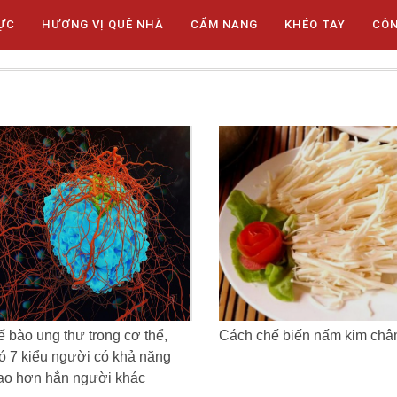
ỰC
HƯƠNG VỊ QUÊ NHÀ
CẨM NANG
KHÉO TAY
CÔ
ế bào ung thư trong cơ thể,
Cách chế biến nấm kim ch
ó 7 kiểu người có khả năng
ao hơn hẳn người khác