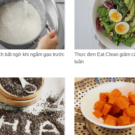
ch bất ngờ khi ngâm gạo trước
Thực đơn Eat Clean giảm câ
tuần