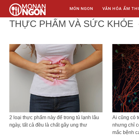
MÓN NGON
VĂN HÓA ẨM TH
THỰC PHẨM VÀ SỨC KHỎE
2 loại thực phẩm này để trong tủ lạnh lâu
Ai cũng có t
ngày, tất cả đều là chất gây ung thư
nhưng chỉ c
mắc bệnh c