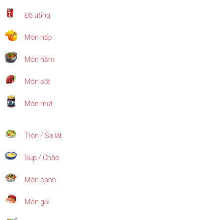
Đồ uống
Món hấp
Món hầm
Món sốt
Món mứt
Trộn / Sa lát
Súp / Cháo
Món canh
Món gỏi