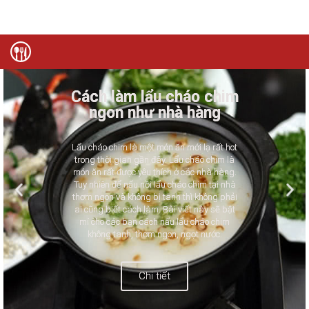
Cách làm lẩu cháo chim
ngon như nhà hàng
Lẩu cháo chim là một món ăn mới lạ rất hot
trong thời gian gần đây. Lẩu cháo chim là
món ăn rất được yêu thích ở các nhà hàng.
Tuy nhiên để nấu nồi lẩu cháo chim tại nhà
thơm ngon và không bị tanh thì không phải
ai cũng biết cách làm. Bài viết này sẽ bật
mí cho các bạn cách nấu lẩu cháo chim
không tanh, thơm ngon, ngọt nước.
Chi tiết