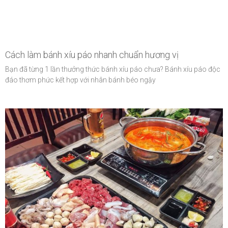
Cách làm bánh xíu páo nhanh chuẩn hương vị
Bạn đã từng 1 lần thưởng thức bánh xíu páo chưa? Bánh xíu páo độc
đáo thơm phức kết hợp với nhân bánh béo ngậy