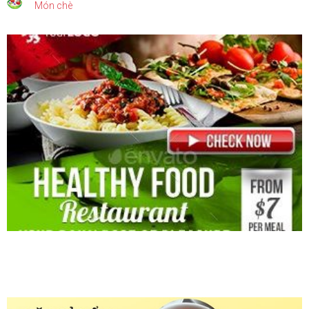
Món chè
BÀI VIẾT MỚI