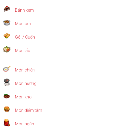
Bánh kem
Món om
Gói / Cuốn
Món lẩu
Món chiên
Món nướng
Món kho
Món điểm tâm
Món ngâm