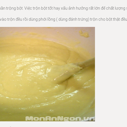
hần trộng bột. Việc trộn bột tốt hay xấu ảnh hưởng rất lớn đế chất lượn
ào trộn đều rồi dùng phới lồng ( dùng đánh trứng) trộn cho bột thật đều