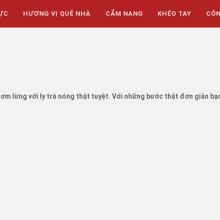
ỰC
HƯƠNG VỊ QUÊ NHÀ
CẨM NANG
KHÉO TAY
CÔ
m lừng với ly trà nóng thật tuyệt. Với những bước thật đơn giản b