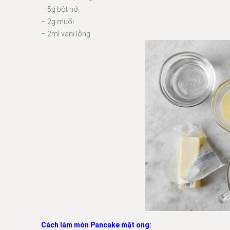
– 5g bột nở
– 2g muối
– 2ml vani lỏng
Cách làm món Pancake mật ong: