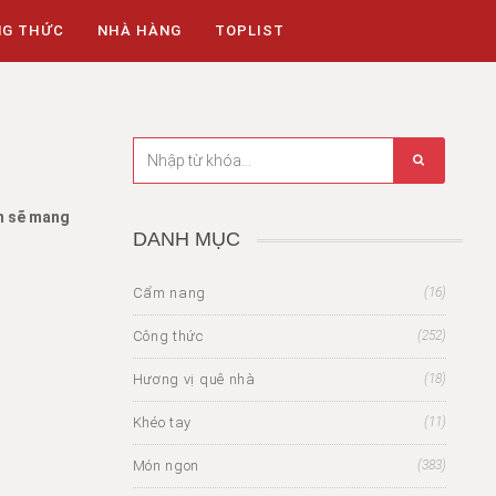
NG THỨC
NHÀ HÀNG
TOPLIST
ạn sẽ mang
DANH MỤC
Cẩm nang
(16)
Công thức
(252)
Hương vị quê nhà
(18)
Khéo tay
(11)
Món ngon
(383)