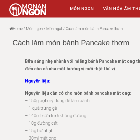
MÓN NGON
VĂN HÓA ẨM TH
Home
/
Món ngon
/
Món ngọt
/
Cách làm món bánh Pancake thơm
Cách làm món bánh Pancake thơm
Bữa sáng nhẹ nhành với miếng bánh Pancake mật ong thơ
đến cho cả nhà một hương vị mới thật thú vị.
Nguyên liệu:
Nguyên liệu cần có cho món bánh pancake mật ong:
– 150g bột mỳ dùng để làm bánh
– 1 quả trứng gà
– 140ml sữa tươi không đường
– 10g đường cát
– 15g bơ nhạt
– 30ml mật ong