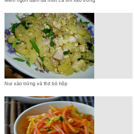
Mềm ngon đậm đà món cà tím xào trứng
Nui xào trứng và thịt bò hộp