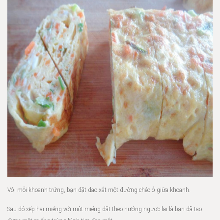
Với mỗi khoanh trứng, bạn đặt dao xắt một đường chéo ở giữa khoanh.
Sau đó xếp hai miếng với một miếng đặt theo hướng ngược lại là bạn đã tạo