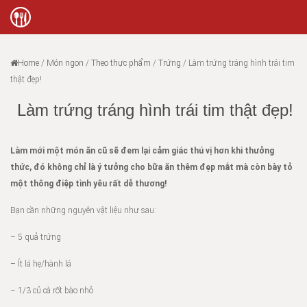
Home
/
Món ngon
/
Theo thực phẩm
/
Trứng
/
Làm trứng tráng hình trái tim
thật đẹp!
Làm trứng tráng hình trái tim thật đẹp!
Làm mới một món ăn cũ sẽ đem lại cảm giác thú vị hơn khi thưởng
thức, đó không chỉ là ý tưởng cho bữa ăn thêm đẹp mắt mà còn bày tỏ
một thông điệp tình yêu rất dễ thương!
Bạn cần những nguyên vật liệu như sau:
– 5 quả trứng
– Ít lá hẹ/hành lá
– 1/3 củ cà rốt bào nhỏ