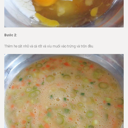
Bước 2:
Thêm hẹ cắt nhỏ và cà rốt và xíu muối vào trứng và trộn đều.