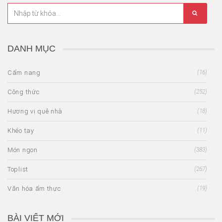
DANH MỤC
Cẩm nang
(16)
Công thức
(252)
Hương vị quê nhà
(18)
Khéo tay
(11)
Món ngon
(383)
Toplist
(267)
Văn hóa ẩm thực
(19)
BÀI VIẾT MỚI