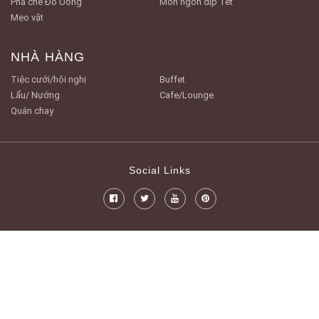
Pha chế Đồ Uống
Món ngon dịp Tết
Mẹo vặt
NHÀ HÀNG
Tiệc cưới/hội nghị
Buffet
Lẩu/ Nướng
Cafe/Lounge
Quán chay
Social Links