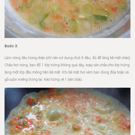
Bước 3:
Làm nóng dầu trong chảo (chỉ nên sử dụng chút ít dầu, đủ để láng bề mặt chảo)
Chảo hơi nóng, bạn đổ 1 lớp trứng không quá dày, xoay cán chảo cho lớp trứng
láng một lớp đều mỏng trên bề mặt. Khi bề mặt hơi xém bạn dùng đũa hoặc vá
gỗ cuộn miếng trứng lại. Kéo trứng về 1 bên chảo.