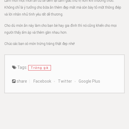
Làm mới một món ăn cũ sẽ đem lại cảm giác thú vị hơn khi thưởng thức.
Không chỉ là ý tưởng cho bữa ăn thêm đẹp mắt mà còn bày tỏ một thông điệp
và lời nhắn nhủ tình yêu rất dễ thương.
Cho dù món ăn này làm cho bạn bè hay gia đình thì nó cũng khiến cho mọi
người thấy ấm áp và thêm gần nhau hơn.
Chúc các bạn có món trứng tráng thật đẹp nhé!
Tags:
Trứng gà
share
Facebook
Twitter
Google Plus