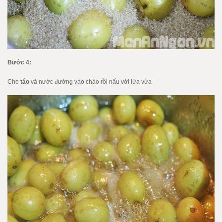
Bước 4:
Cho
táo
và nước đường vào chảo rồi nấu với lửa vừa