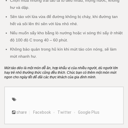
Chọn mua những trái táo ta to đều nhau, mọng nước, không
hư và dập.
Sên táo với lửa vừa để đường không bị cháy, khi đường tan
hết và sôi lên thì sên với lửa nhỏ nhé.
Nếu muốn sấy kho bằng lò nướng hoặc vi sóng thì sấy ở nhiệt
độ 100 độ C trong 40 – 60 phút.
Không bảo quản trong hũ kín khi mứt táo còn nóng, sẽ làm
mứt nhanh hư.
Mứt táo dẻo là một món dễ ăn, hợp khẩu vị của nhiều người, dù người lớn
hay trẻ nhỏ thưởng thức cũng đều thích. Chúc bạn có thêm một món mứt
ngon cho ngày tết để đãi các thực khách của gia đình mình.
share
Facebook
Twitter
Google Plus