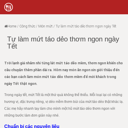
Home
/
Công thức
/
Món mứt
/
Tự làm mứt táo dẻo thơm ngon ngày Tết
Tự làm mứt táo dẻo thơm ngon ngày
Tết
Trời lạnh giá nhâm nhi từng lát mứt táo dẻo mềm, thơm ngon khiến cho
câu chuyện thêm phần dài ra. Hôm nay món ăn ngon xin giới thiệu đến
các bạn cách làm món mứt táo dẻo thơm mềm để mời khách trong
ngày Tết thật ngon.
Trong ngày tết, mứt Tết là một thứ quà không thể thiếu. Mỗi loại lại có những
hương vị, đặc trưng riêng, vị dẻo mềm thơm bùi của mứt táo dẻo thật khác lạ.
Các mẹ hãy nhanh tay làm cho mình một hũ mứt táo dẻo thơm ngon với
những bước làm đơn giản này nhé.
Chuẩn bị các nguyên liệu