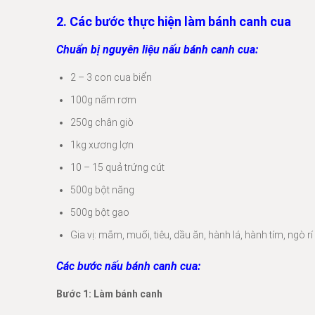
2. Các bước thực hiện làm bánh canh cua
Chuẩn bị nguyên liệu nấu bánh canh cua:
2 – 3 con cua biển
100g nấm rơm
250g chân giò
1kg xương lợn
10 – 15 quả trứng cút
500g bột năng
500g bột gạo
Gia vị: mắm, muối, tiêu, dầu ăn, hành lá, hành tím, ngò rí
Các bước nấu bánh canh cua:
Bước 1: Làm bánh canh