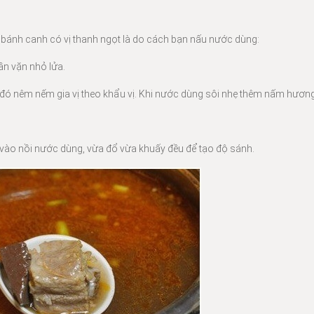
bánh canh có vị thanh ngọt là do cách bạn nấu nước dùng:
ần vặn nhỏ lửa.
ó nêm nếm gia vị theo khẩu vị. Khi nước dùng sôi nhẹ thêm nấm hương
ừ vào nồi nước dùng, vừa đổ vừa khuấy đều để tạo độ sánh.