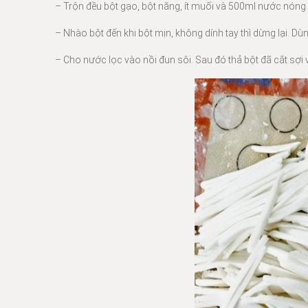
– Trộn đều bột gạo, bột năng, ít muối và 500ml nước nóng 
– Nhào bột đến khi bột mịn, không dính tay thì dừng lại. D
– Cho nước lọc vào nồi đun sôi. Sau đó thả bột đã cắt sợi 