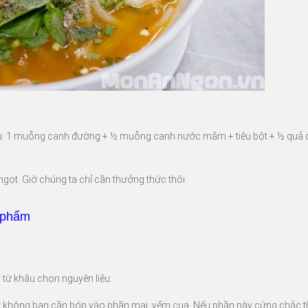
: 1 muỗng canh đường + ½ muỗng canh nước mắm + tiêu bột + ½ quả 
ọt. Giờ chúng ta chỉ cần thưởng thức thôi.
t phẩm
từ khâu chọn nguyên liệu:
hịt không bạn cần bóp vào phần mai, yếm cua. Nếu phần này cứng chắc t