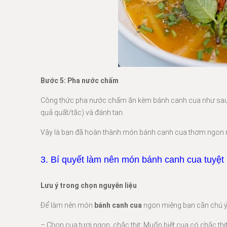
Bước 5: Pha nước chấm
Công thức pha nước chấm ăn kèm bánh canh cua như sau
quả quất/tăc) và đánh tan.
Vậy là bạn đã hoàn thành món bánh canh cua thơm ngon ng
3. Bí quyết làm nên món bánh canh cua tuyệ
Lưu ý trong chọn nguyên liệu
Để làm nên món
bánh canh cua
ngon miệng bạn cần chú ý 
– Chọn cua tươi ngon, chắc thịt: Muốn biết cua có chắc t