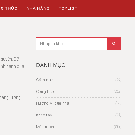
NG THỨC
NHÀ HÀNG
TOPLIST
 quyện. Để
DANH MỤC
bánh canh cua
Cẩm nang
(16)
Công thức
(252)
 năng lượng
Hương vị quê nhà
(18)
Khéo tay
(11)
Món ngon
(383)