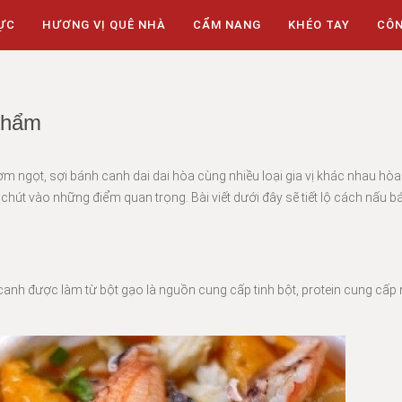
ỰC
HƯƠNG VỊ QUÊ NHÀ
CẨM NANG
KHÉO TAY
CÔ
 phẩm
 ngọt, sợi bánh canh dai dai hòa cùng nhiều loại gia vị khác nhau hòa
hút vào những điểm quan trọng. Bài viết dưới đây sẽ tiết lộ cách nấu 
canh được làm từ bột gạo là nguồn cung cấp tinh bột, protein cung cấp