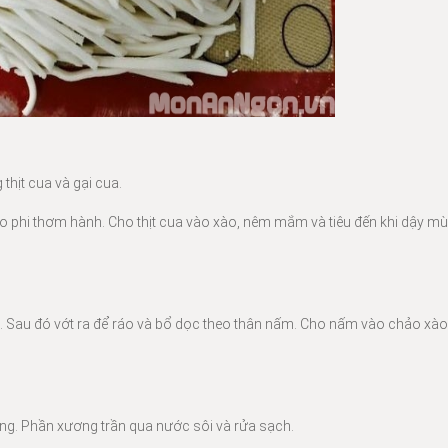
thịt cua và gại cua.
 phi thơm hành. Cho thịt cua vào xào, nêm mắm và tiêu đến khi dậy mù
Sau đó vớt ra để ráo và bổ dọc theo thân nấm. Cho nấm vào chảo xào
ỏng. Phần xương trần qua nước sôi và rửa sạch.