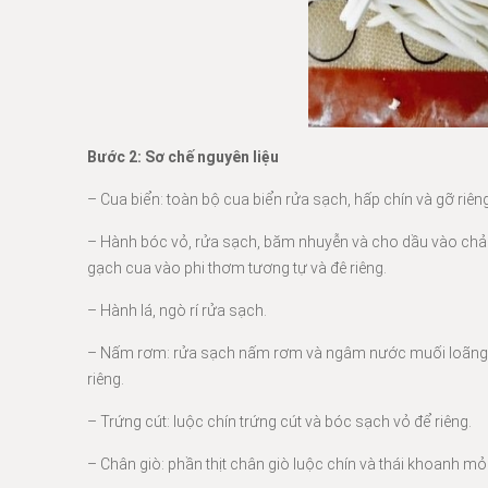
Bước 2: Sơ chế nguyên liệu
– Cua biển: toàn bộ cua biển rửa sạch, hấp chín và gỡ riêng 
– Hành bóc vỏ, rửa sạch, băm nhuyễn và cho dầu vào chảo
gạch cua vào phi thơm tương tự và đê riêng.
– Hành lá, ngò rí rửa sạch.
– Nấm rơm: rửa sạch nấm rơm và ngâm nước muối loãng. 
riêng.
– Trứng cút: luộc chín trứng cút và bóc sạch vỏ để riêng.
– Chân giò: phần thịt chân giò luộc chín và thái khoanh m