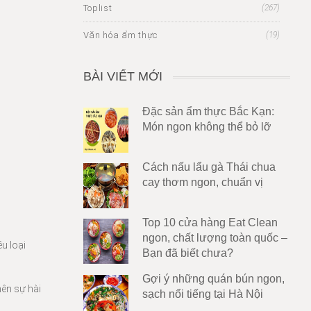
Toplist
(267)
Văn hóa ẩm thực
(19)
BÀI VIẾT MỚI
Đặc sản ẩm thực Bắc Kạn:
Món ngon không thể bỏ lỡ
Cách nấu lẩu gà Thái chua
cay thơm ngon, chuẩn vị
Top 10 cửa hàng Eat Clean
ngon, chất lượng toàn quốc –
u loại
Bạn đã biết chưa?
Gợi ý những quán bún ngon,
nên sự hài
sạch nổi tiếng tại Hà Nội