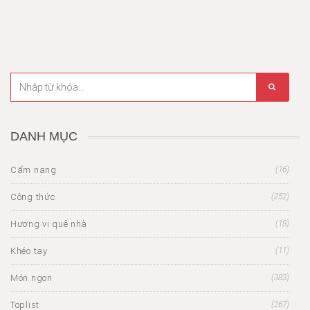
DANH MỤC
Cẩm nang
(16)
Công thức
(252)
Hương vị quê nhà
(18)
Khéo tay
(11)
Món ngon
(383)
Toplist
(267)