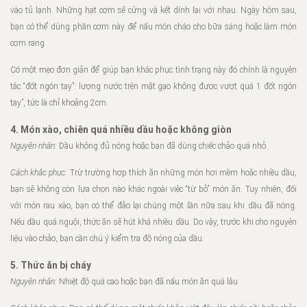
vào tủ lạnh. Những hạt cơm sẽ cứng và kết dính lại với nhau. Ngày hôm sau,
bạn có thể dùng phần cơm này để nấu món cháo cho bữa sáng hoặc làm món
cơm rang.
Có một mẹo đơn giản để giúp bạn khắc phục tình trạng này đó chính là nguyên
tắc “đốt ngón tay”: lượng nước trên mặt gạo không được vượt quá 1 đốt ngón
tay”, tức là chỉ khoảng 2cm.
4. Món xào, chiên quá nhiều dầu hoặc không giòn
Nguyên nhân:
Dầu không đủ nóng hoặc bạn đã dùng chiếc chảo quá nhỏ.
Cách khắc phục:
Trừ trường hợp thích ăn những món hơi mềm hoặc nhiều dầu,
bạn sẽ không còn lựa chọn nào khác ngoài việc “từ bỏ” món ăn. Tuy nhiên, đối
với món rau xào, bạn có thể đảo lại chúng một lần nữa sau khi dầu đã nóng.
Nếu dầu quá nguội, thức ăn sẽ hút khá nhiều dầu. Do vậy, trước khi cho nguyên
liệu vào chảo, bạn cần chú ý kiểm tra độ nóng của dầu.
5. Thức ăn bị cháy
Nguyên nhân:
Nhiệt độ quá cao hoặc bạn đã nấu món ăn quá lâu