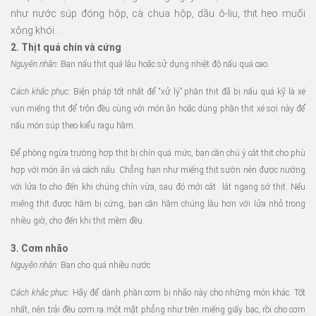
như nước súp đóng hộp, cà chua hộp, dầu ô-liu, thịt heo muối
xông khói…
2. Thịt quá chín và cứng
Nguyên nhân:
Bạn nấu thịt quá lâu hoặc sử dụng nhiệt độ nấu quá cao.
Cách khắc phục:
Biện pháp tốt nhất để “xử lý” phần thịt đã bị nấu quá kỹ là xé
vụn miếng thịt để trộn đều cùng với món ăn hoặc dùng phần thịt xé sợi này để
nấu món súp theo kiểu ragu hầm.
Để phòng ngừa trường hợp thịt bị chín quá mức, bạn cần chú ý cắt thịt cho phù
hợp với món ăn và cách nấu. Chẳng hạn như miếng thịt sườn nên được nướng
với lửa to cho đến khi chúng chín vừa, sau đó mới cắt lát ngang sớ thịt. Nếu
miếng thịt được hầm bị cứng, bạn cần hầm chúng lâu hơn với lửa nhỏ trong
nhiều giờ, cho đến khi thịt mềm đều.
3. Cơm nhão
Nguyên nhân:
Bạn cho quá nhiều nước
Cách khắc phục:
Hãy để dành phần cơm bị nhão này cho những món khác. Tốt
nhất, nên trải đều cơm ra một mặt phẳng như trên miếng giấy bạc, rồi cho cơm