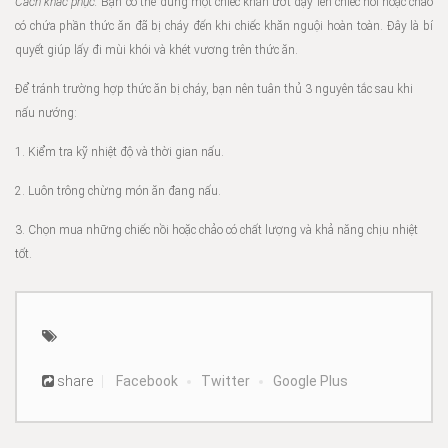
Cách khắc phục:
Bạn có thể dùng một chiếc khăn ướt đậy lên chiếc nồi hoặc chảo
có chứa phần thức ăn đã bị cháy đến khi chiếc khăn nguội hoàn toàn. Đây là bí
quyết giúp lấy đi mùi khói và khét vương trên thức ăn.
Để tránh trường hợp thức ăn bị cháy, bạn nên tuân thủ 3 nguyên tắc sau khi
nấu nướng:
1. Kiểm tra kỹ nhiệt độ và thời gian nấu.
2. Luôn trông chừng món ăn đang nấu.
3. Chọn mua những chiếc nồi hoặc chảo có chất lượng và khả năng chịu nhiệt
tốt.
share
Facebook
Twitter
Google Plus