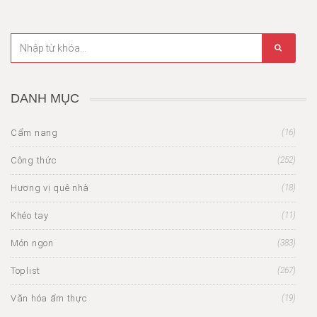
DANH MỤC
Cẩm nang
(16)
Công thức
(252)
Hương vị quê nhà
(18)
Khéo tay
(11)
Món ngon
(383)
Toplist
(267)
Văn hóa ẩm thực
(19)