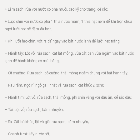
+ Làm sạch, rửa với nước có pha muỗi, cạo kỹ cho trắng, để ráo;
+ Luộc chín với nước có pha 1 thìa nước mắm, 1 thìa hạt nêm để khi trộn chua
ngọt lưỡi heo sẽ đậm đà hơn;
+ Khi lưỡi heo chín, vớt ra để ngay vào bát nước lạnh để lưỡi heo trắng;
– Hành tây: Lột vỏ, rửa sạch, cắt lát mỏng, vừa cắt bạn vừa ngâm vào bát nước
lạnh để hành không có mùi hăng;
– Ớt chuông: Rửa sạch, bỏ cuống, thái mỏng ngâm chung với bát hành tây;
– Rau răm, ngò rí, ngò gai: nhặt và rửa sạch, cắt khúc 2-3cm;
– Hành tím: Lột vỏ, rửa sạch, thái mỏng, phi chín vàng với dầu ăn, để ráo dầu;
– Tỏi: Lột vỏ, rửa sạch, băm nhuyễn;
– Sả: Cắt bỏ khúc, lột vỏ già, rửa sạch, băm nhuyễn;
– Chanh tươi: Lấy nước cốt;