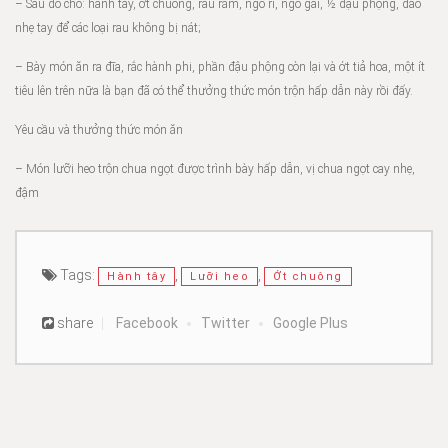
– Sau đó cho: hành tây, ớt chuông, rau răm, ngò rí, ngò gai, ½ đậu phộng, đảo
nhẹ tay để các loại rau không bị nát;
– Bày món ăn ra đĩa, rắc hành phi, phần đậu phộng còn lại và ớt tiả hoa, một ít
tiêu lên trên nữa là bạn đã có thể thưởng thức món trộn hấp dẫn này rồi đấy.
Yêu cầu và thưởng thức món ăn
– Món lưỡi heo trộn chua ngọt được trình bày hấp dẫn, vị chua ngọt cay nhẹ,
đậm
Tags:
,
,
Hành tây
Lưỡi heo
Ớt chuông
share
Facebook
Twitter
Google Plus