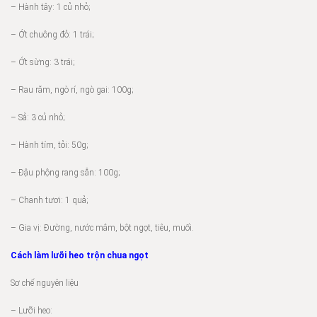
– Hành tây: 1 củ nhỏ;
– Ớt chuông đỏ: 1 trái;
– Ớt sừng: 3 trái;
– Rau răm, ngò rí, ngò gai: 100g;
– Sả: 3 củ nhỏ;
– Hành tím, tỏi: 50g;
– Đậu phộng rang sẵn: 100g;
– Chanh tươi: 1 quả;
– Gia vị: Đường, nước mắm, bột ngọt, tiêu, muối.
Cách làm lưỡi heo trộn chua ngọt
Sơ chế nguyên liệu
– Lưỡi heo: