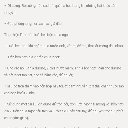
– Ớt sừng: Bỏ cuống, rửa sạch, 1 quả tỉa hoa trang trí, những trái khác băm
nhuyễn;
– Đậu phộng rang: xa sạch vỏ, giã dập.
Thực hiện làm món lưỡi heo trộn chua ngọt
– Lưỡi heo: sau khi ngâm qua nước lạnh, vớt ra, để ráo, thái lát mỏng đều nhau;
– Trộn hỗn hợp gia vị trộn chua ngọt:
+ Cho vào nồi 3 thìa đường, 2 thìa nước mắm, 1 thìa bột ngọt, nấu cho đường
và bột ngọt tan hết, cho sả băm vào, để nguội;
+ Sau đó trộn thêm vào hỗn hợp này tỏi, ớt băm nhuyễn, 2-3 thài chanh tươi sao
cho hợp khẩu vị nhé;
– Sử dụng một cái âu lớn dùng để trộn gỏi, trộn lưỡi heo thái mỏng với hỗn hợp
gia vị trộn chua ngọt nêu trên và 1 thìa tiêu, đảo đều tay, để nguyên trong 5 phút
cho ngấm gia vị;