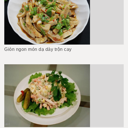
Giòn ngon món dạ dày trộn cay