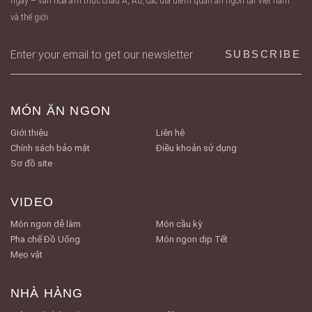
ngày – văn hóa ẩm thực châu Á, Âu, các địa điểm quán ăn ngon tại Việt nam
và thế giới.
MÓN ĂN NGON
Giới thiệu
Liên hệ
Chính sách bảo mật
Điều khoản sử dụng
Sơ đồ site
VIDEO
Món ngon dễ làm
Món cầu kỳ
Pha chế Đồ Uống
Món ngon dịp Tết
Mẹo vặt
NHÀ HÀNG