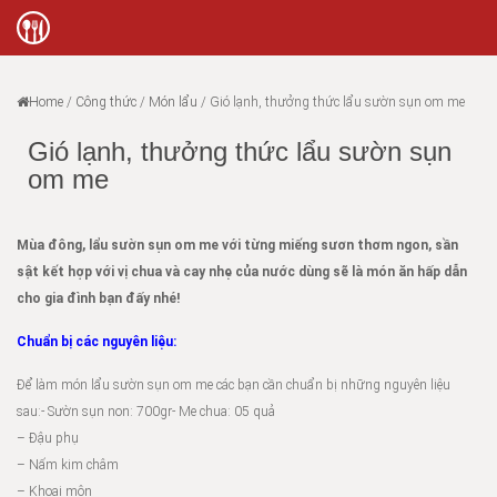
Home
/
Công thức
/
Món lẩu
/
Gió lạnh, thưởng thức lẩu sườn sụn om me
Gió lạnh, thưởng thức lẩu sườn sụn
om me
Mùa đông, lẩu sườn sụn om me với từng miếng sươn thơm ngon, sần
sật kết hợp với vị chua và cay nhẹ của nước dùng sẽ là món ăn hấp dẫn
cho gia đình bạn đấy nhé!
Chuẩn bị các nguyên liệu:
Để làm món lẩu sườn sụn om me các bạn cần chuẩn bị những nguyên liệu
sau:- Sườn sụn non: 700gr- Me chua: 05 quả
– Đậu phụ
– Nấm kim châm
– Khoai môn