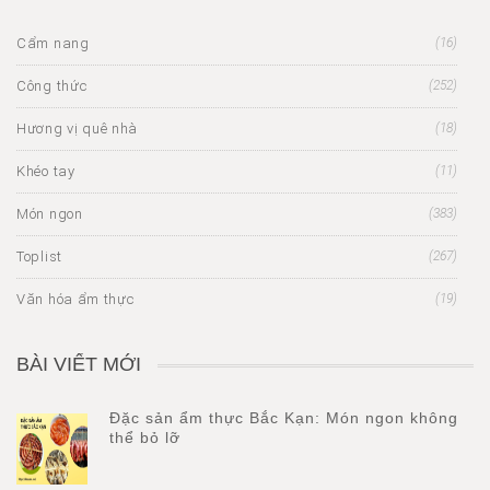
Cẩm nang
(16)
Công thức
(252)
Hương vị quê nhà
(18)
Khéo tay
(11)
Món ngon
(383)
Toplist
(267)
Văn hóa ẩm thực
(19)
BÀI VIẾT MỚI
Đặc sản ẩm thực Bắc Kạn: Món ngon không
thể bỏ lỡ