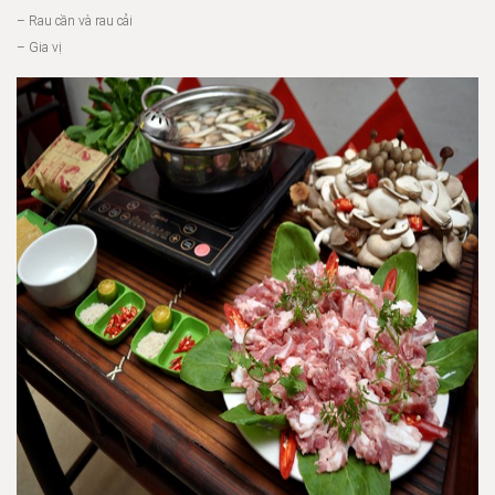
– Rau cần và rau cải
– Gia vị