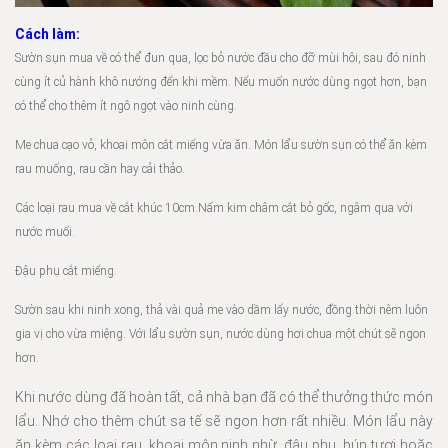
Cách làm:
Sườn sụn mua về có thể đun qua, lọc bỏ nước đầu cho đỡ mùi hôi, sau đó ninh
cùng ít củ hành khô nướng đến khi mềm. Nếu muốn nước dùng ngọt hơn, bạn
có thể cho thêm ít ngô ngọt vào ninh cùng.
Me chua cạo vỏ, khoai môn cắt miếng vừa ăn. Món lẩu sườn sụn có thể ăn kèm
rau muống, rau cần hay cải thảo.
Các loại rau mua về cắt khúc 10cm.Nấm kim châm cắt bỏ gốc, ngâm qua với
nước muối.
Đậu phụ cắt miếng.
Sườn sau khi ninh xong, thả vài quả me vào dầm lấy nước, đồng thời nêm luôn
gia vị cho vừa miệng. Với lẩu sườn sụn, nước dùng hơi chua một chút sẽ ngon
hơn.
Khi nước dùng đã hoàn tất, cả nhà bạn đã có thể thưởng thức món
lẩu. Nhớ cho thêm chút sa tế sẽ ngon hơn rất nhiều. Món lẩu này
ăn kèm các loại rau, khoai môn ninh nhừ, đậu phụ, bún tươi hoặc