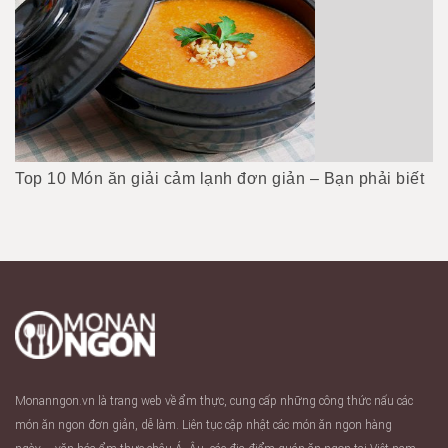
Top 10 Món ăn giải cảm lạnh đơn giản – Bạn phải biết
Monanngon.vn là trang web về ẩm thực, cung cấp những công thức nấu các
món ăn ngon đơn giản, dễ làm. Liên tục cập nhật các món ăn ngon hàng