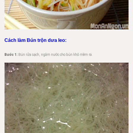
Cách làm Bún trộn dưa leo:
Bước 1:
Bún rửa sạch, ngâm nước cho bún khô mềm ra.