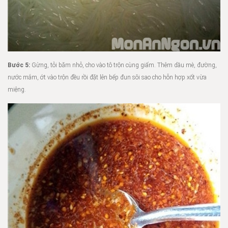
Bước 5:
Gừng, tỏi băm nhỏ, cho vào tô trộn cùng giấm. Thêm dầu mè, đường,
nước mắm, ớt vào trộn đều rồi đặt lên bếp đun sôi sao cho hỗn hợp xốt vừa
miệng.