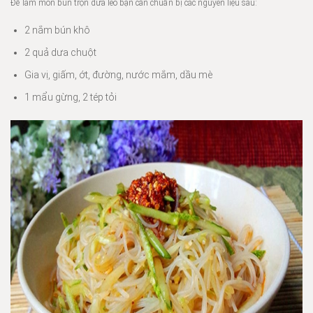
Để làm món bún trộn dưa leo bạn cần chuẩn bị các nguyên liệu sau:
2 nắm bún khô
2 quả dưa chuột
Gia vị, giấm, ớt, đường, nước mắm, dầu mè
1 mẩu gừng, 2 tép tỏi