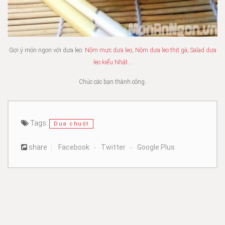
Gợi ý món ngon với dưa leo:
Nộm mực dưa leo
,
Nộm dưa leo thịt gà
,
Salad dưa
leo kiểu Nhật
…
Chúc các bạn thành công.
Tags:
Dưa chuột
share
Facebook
Twitter
Google Plus