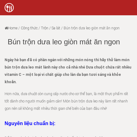
Home
/
Công thức
/
Trộn / Sa lát
/
Bún trộn dưa leo giòn mát ăn ngon
Bún trộn dưa leo giòn mát ăn ngon
Ngày hè bạn đã có phần ngán với những món nóng thì hãy thử làm món
bún trộn dưa leo mát lành này cho cả nhà nhé Dưa chuột chứa rất nhiều
vitamin C – một loại vi chất giúp cho làn da bạn tươi sáng và khỏe
khoắn.
Hơn nữa, dưa chuột còn cung cấp nước cho cơ thể bạn, là một thực phẩm rất
tốt dành cho người muốn giảm cân! Món bún trộn dưa leo này làm rất nhanh
gọn nên sẽ không mất nhiều thời gian chế biến của bạn đâu nhé!
Nguyên liệu chuẩn bị: