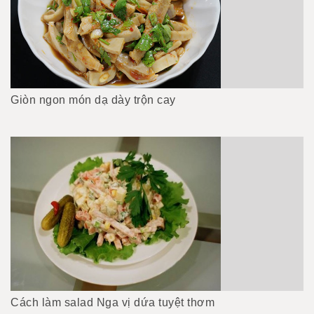
Giòn ngon món dạ dày trộn cay
Cách làm salad Nga vị dứa tuyệt thơm