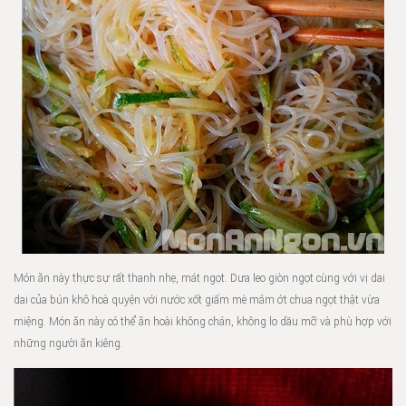
Món ăn này thực sự rất thanh nhẹ, mát ngọt. Dưa leo giòn ngọt cùng với vị dai
dai của bún khô hoà quyện với nước xốt giấm mè mắm ớt chua ngọt thật vừa
miệng. Món ăn này có thể ăn hoài không chán, không lo dầu mỡ và phù hợp với
những người ăn kiêng.