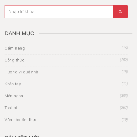
DANH MỤC
Cẩm nang
(16)
Công thức
(252)
Hương vị quê nhà
(18)
Khéo tay
(11)
Món ngon
(383)
Toplist
(267)
Văn hóa ẩm thực
(19)