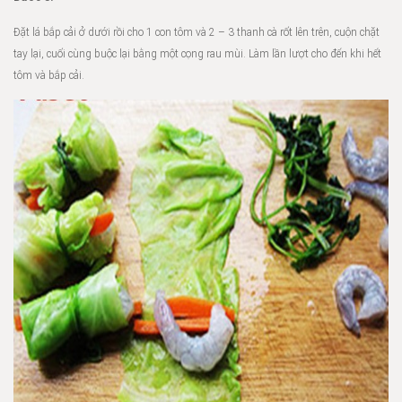
Đặt lá bắp cải ở dưới rồi cho 1 con tôm và 2 – 3 thanh cà rốt lên trên, cuộn chặt
tay lại, cuối cùng buộc lại bằng một cọng rau mùi. Làm lần lượt cho đến khi hết
tôm và bắp cải.