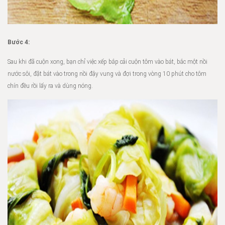
Bước 4:
Sau khi đã cuộn xong, bạn chỉ việc xếp bắp cải cuộn tôm vào bát, bắc một nồi
nước sôi, đặt bát vào trong nồi đậy vung và đợi trong vòng 10 phút cho tôm
chín đều rồi lấy ra và dùng nóng.