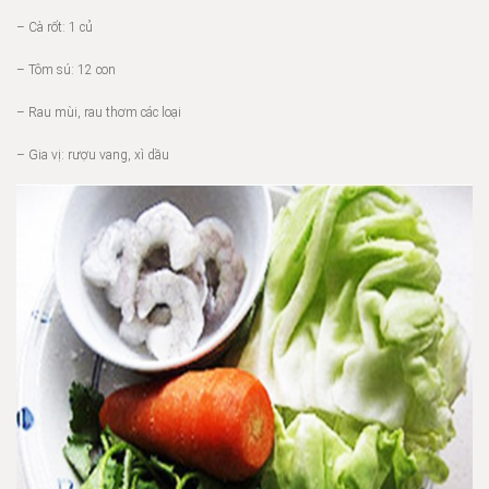
– Cà rốt: 1 củ
– Tôm sú: 12 con
– Rau mùi, rau thơm các loại
– Gia vị: rượu vang, xì dầu