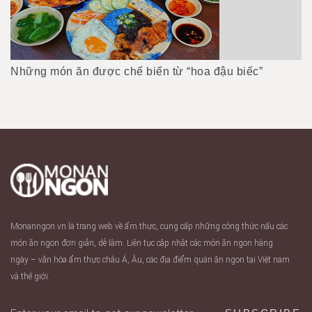
Những món ăn được chế biến từ “hoa đậu biếc”
Monanngon.vn là trang web về ẩm thực, cung cấp những công thức nấu các
món ăn ngon đơn giản, dễ làm. Liên tục cập nhật các món ăn ngon hàng
ngày – văn hóa ẩm thực châu Á, Âu, các địa điểm quán ăn ngon tại Việt nam
và thế giới.