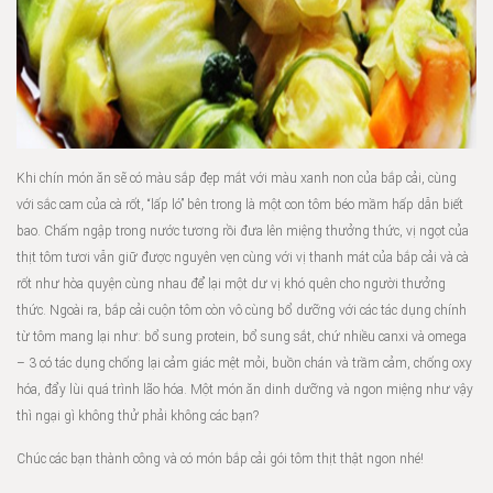
Khi chín món ăn sẽ có màu sắp đẹp mắt với màu xanh non của bắp cải, cùng
với sắc cam của cà rốt, “lấp ló” bên trong là một con tôm béo mầm hấp dẫn biết
bao. Chấm ngập trong nước tương rồi đưa lên miệng thưởng thức, vị ngọt của
thịt tôm tươi vẫn giữ được nguyên vẹn cùng với vị thanh mát của bắp cải và cà
rốt như hòa quyện cùng nhau để lại một dư vị khó quên cho người thưởng
thức. Ngoài ra, bắp cải cuộn tôm còn vô cùng bổ dưỡng với các tác dụng chính
từ tôm mang lại như: bổ sung protein, bổ sung sắt, chứ nhiều canxi và omega
– 3 có tác dụng chống lại cảm giác mệt mỏi, buồn chán và trầm cảm, chống oxy
hóa, đẩy lùi quá trình lão hóa. Một món ăn dinh dưỡng và ngon miệng như vậy
thì ngại gì không thử phải không các bạn?
Chúc các bạn thành công và có món bắp cải gói tôm thịt thật ngon nhé!