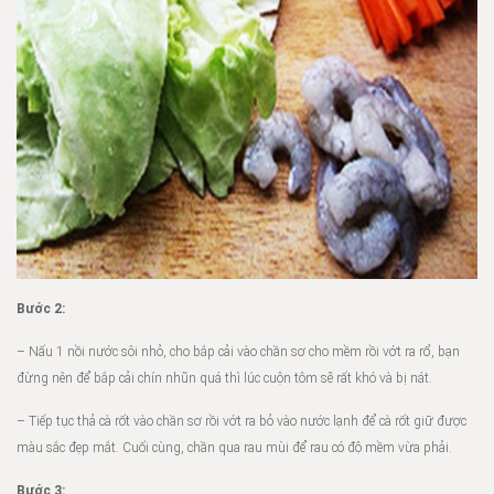
Bước 2:
– Nấu 1 nồi nước sôi nhỏ, cho bắp cải vào chần sơ cho mềm rồi vớt ra rổ, bạn
đừng nên để bắp cải chín nhũn quá thì lúc cuộn tôm sẽ rất khó và bị nát.
– Tiếp tục thả cà rốt vào chần sơ rồi vớt ra bỏ vào nước lạnh để cà rốt giữ được
màu sắc đẹp mắt. Cuối cùng, chần qua rau mùi để rau có độ mềm vừa phải.
Bước 3: