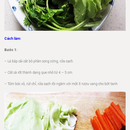
Cách làm:
Bước 1:
– Lá bắp cải cắt bỏ phần cọng cứng, rửa sạch.
– Cắt cà rốt thành dạng que nhỏ từ 4 – 5 cm.
– Tôm bóc vỏ, rút chỉ, rửa sạch rồi ngâm với một ít rượu vang cho bớt tanh.