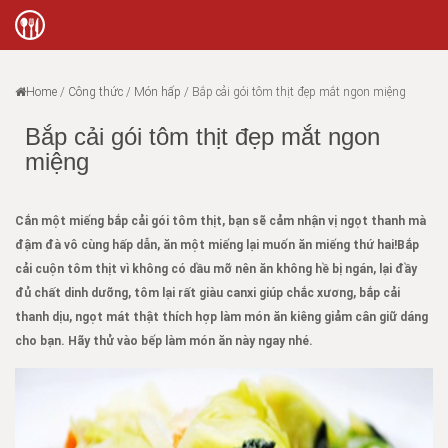
Home
/
Công thức
/
Món hấp
/
Bắp cải gói tôm thịt đẹp mắt ngon miệng
Bắp cải gói tôm thịt đẹp mắt ngon
miệng
Cắn một miếng bắp cải gói tôm thịt, bạn sẽ cảm nhận vị ngọt thanh mà
đậm đà vô cùng hấp dẫn, ăn một miếng lại muốn ăn miếng thứ hai!Bắp
cải cuộn tôm thịt vì không có dầu mỡ nên ăn không hề bị ngán, lại đầy
đủ chất dinh dưỡng, tôm lại rất giàu canxi giúp chắc xương, bắp cải
thanh dịu, ngọt mát thật thích hợp làm món ăn kiêng giảm cân giữ dáng
cho bạn. Hãy thử vào bếp làm món ăn này ngay nhé.