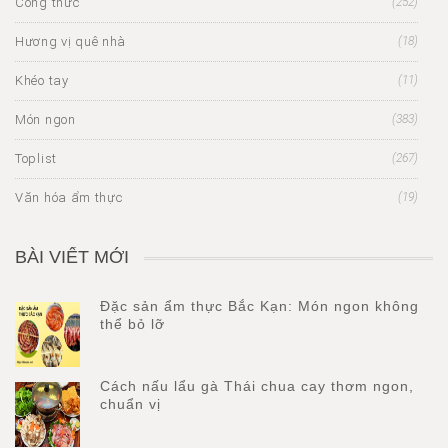
Công thức
(252)
Hương vị quê nhà
(18)
Khéo tay
(11)
Món ngon
(383)
Toplist
(267)
Văn hóa ẩm thực
(19)
BÀI VIẾT MỚI
Đặc sản ẩm thực Bắc Kạn: Món ngon không
thể bỏ lỡ
Cách nấu lẩu gà Thái chua cay thơm ngon,
chuẩn vị