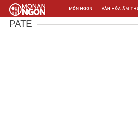
MÓN NGON
VĂN HÓA ẨM TH
PATE