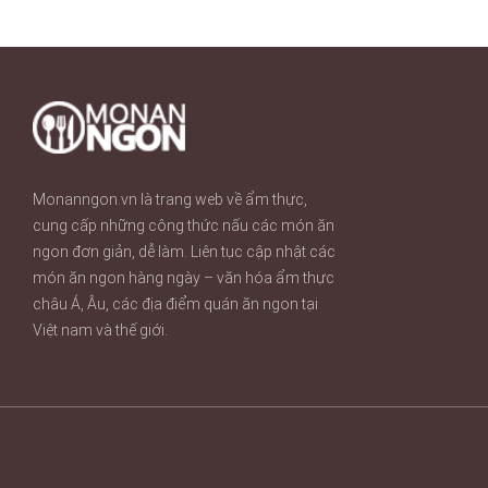
Monanngon.vn là trang web về ẩm thực,
cung cấp những công thức nấu các món ăn
ngon đơn giản, dễ làm. Liên tục cập nhật các
món ăn ngon hàng ngày – văn hóa ẩm thực
châu Á, Âu, các địa điểm quán ăn ngon tại
Việt nam và thế giới.