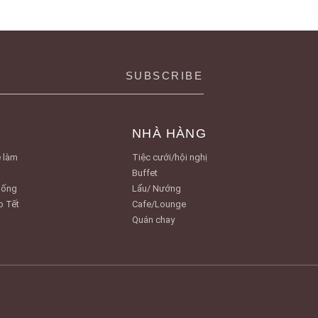
NHÀ HÀNG
 làm
Tiệc cưới/hội nghị
Buffet
Uống
Lẩu/ Nướng
p Tết
Cafe/Lounge
Quán chay