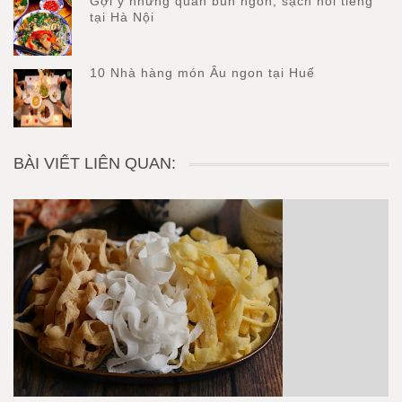
Gợi ý những quán bún ngon, sạch nổi tiếng
tại Hà Nội
10 Nhà hàng món Âu ngon tại Huế
BÀI VIẾT LIÊN QUAN: