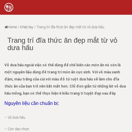
Home
/
Khéo tay
/
Trang trí đĩa thức ăn đẹp mắt từ vỏ dưa hấu
Trang trí đĩa thức ăn đẹp mắt từ vỏ
dưa hấu
Vỏ dưa hấu ngoài việc có thể dùng để chế biến các món ăn nó còn là
một nguyên liệu dùng để trang trí món ăn cực xinh. Với vỏ màu xanh
đậm, màu trắng của cùi với màu đỏ từ ruột dưa hấu sẽ làm cho đĩa
thức ăn của bạn trở nên bắt mắt hơn. Chỉ đơn giản từ những lát vỏ dưa
hấu mỏng, bạn có thể thực hiện 6 kiểu trang tí tuyệt đẹp sau đây.
Nguyên liệu cần chuẩn bị:
– Vỏ dưa hấu
– Con dạo nhọn