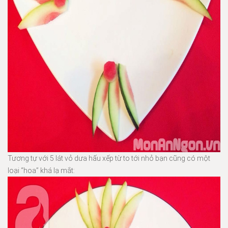
Tương tự với 5 lát vỏ dưa hấu xếp từ to tới nhỏ bạn cũng có một
loại “hoa” khá lạ mắt: