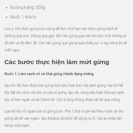
Đường trắng: 500g
Muối: 1 thìa to
Lưu ý: Khi chọn gừng tươi dùng để làm mứt bạn cần chọn gừng bánh tẻ
(không quá non, không quá già). Bởi nếu gừng quá non khi làm mứt không có
độ săn và độ đậm đà. Còn nếu gừng quá già có quá nhiều xơ, vị cay nồng ăn sẽ
mất ngon.
Các bước thực hiện làm mứt gừng
Bước 1: Làm sạch vỏ và thái gừng thành dạng miếng
Sau khi đã chọn được loại gừng tươi phù hợp bạn rửa sạch gừng, loại bỏ hết
lớp đất còn dính vào lớp vỏ của củ gừng. Sau đó, dùng dao hoặc thìa cạo sạch
lớp vỏ bên ngoài và cắt thành lát. Chú ý rằng không được cắt lát quá mỏng.
Loại bỏ lớp vỏ ngoài của củ gừng tươi. Pha 1 thìa muối vào thau nước và cho
gừng cắt lát vào ngâm. Sau khoảng 30 phút đổ gừng ra rổ, rửa lại nhiều lần
bằng nước sạch.