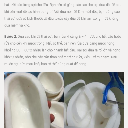
hai lưỡi bào từng sợi cho đều. Bạn nên cố gắng bào sao cho sợi dừa dài để sau
khi sên mứt dễ tạo hình trang trí. Với dừa non để làm mứt dẻo, bạn dùng dao
thái sợi dừa có kích thước cỡ đầu to của cây đũa để khi làm xong mứt không
quá mềm và khô.
Bước 2:
Dừa sau khi đã thái sợi, bạn rửa khoảng 3 – 4 nước cho hết dầu hoặc
rửa cho đến khi nước trong. Nếu có thể, bạn nên rửa dừa bằng nước nóng
khoảng 50 – 60°C nhiều lần cho nhanh hết dầu. Rải sợi dừa ra rổ lớn và hong
khô tự nhiên, nhớ che đậy cẩn thận nhằm tránh ruồi, kiến… xâm phạm. Nếu
muốn sợi dừa mau khô, bạn có thể dùng quạt để hong.