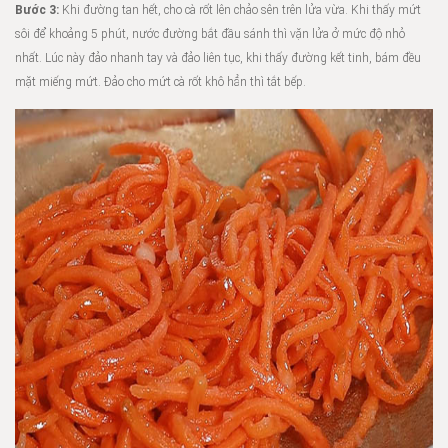
Bước 3:
Khi đường tan hết, cho cà rốt lên chảo sên trên lửa vừa. Khi thấy mứt
sôi để khoảng 5 phút, nước đường bắt đầu sánh thì vặn lửa ở mức độ nhỏ
nhất. Lúc này đảo nhanh tay và đảo liên tục, khi thấy đường kết tinh, bám đều
mặt miếng mứt. Đảo cho mứt cà rốt khô hẳn thì tắt bếp.