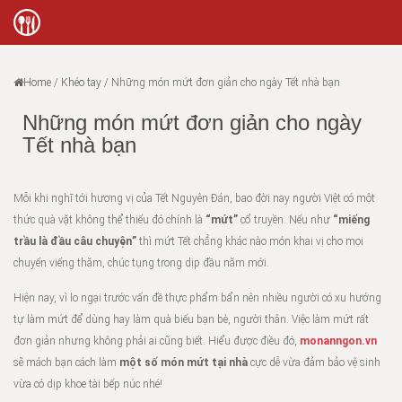
Home
/
Khéo tay
/
Những món mứt đơn giản cho ngày Tết nhà bạn
Những món mứt đơn giản cho ngày
Tết nhà bạn
Mỗi khi nghĩ tới hương vị của Tết Nguyên Đán, bao đời nay người Việt có một
thức quà vặt không thể thiếu đó chính là
“mứt”
cổ truyền. Nếu như
“miếng
trầu là đầu câu chuyện”
thì mứt Tết chẳng khác nào món khai vị cho mọi
chuyến viếng thăm, chúc tụng trong dịp đầu năm mới.
Hiện nay, vì lo ngại trước vấn đề thực phẩm bẩn nên nhiều người có xu hướng
tự làm mứt để dùng hay làm quà biếu bạn bè, người thân. Việc làm mứt rất
đơn giản nhưng không phải ai cũng biết. Hiểu được điều đó,
monanngon.vn
sẽ mách bạn cách làm
một số món mứt tại nhà
cực dễ vừa đảm bảo vệ sinh
vừa có dịp khoe tài bếp núc nhé!