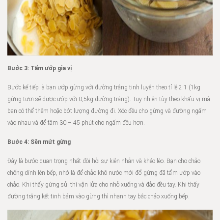
Bước 3: Tẩm ướp gia vị
Bước kế tiếp là bạn ướp gừng với đường trắng tinh luyện theo tỉ lệ 2:1 (1kg
gừng tươi sẽ được ướp với 0,5kg đường trắng). Tuy nhiên tùy theo khẩu vị mà
bạn có thể thêm hoặc bớt lượng đường đi. Xóc đều cho gừng và đường ngấm
vào nhau và để tầm 30 – 45 phút cho ngấm đều hơn.
Bước 4: Sên mứt gừng
Đây là bước quan trọng nhất đòi hỏi sự kiên nhẫn và khéo léo. Bạn cho chảo
chống dính lên bếp, nhớ là để chảo khô nước mới đổ gừng đã tẩm ướp vào
chảo. Khi thấy gừng sủi thì vặn lửa cho nhỏ xuống và đảo đều tay. Khi thấy
đường trắng kết tinh bám vào gừng thì nhanh tay bắc chảo xuống bếp.