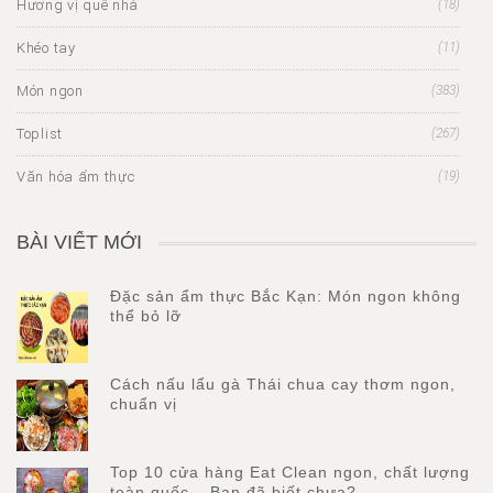
Hương vị quê nhà
(18)
Khéo tay
(11)
Món ngon
(383)
Toplist
(267)
Văn hóa ẩm thực
(19)
BÀI VIẾT MỚI
Đặc sản ẩm thực Bắc Kạn: Món ngon không
thể bỏ lỡ
Cách nấu lẩu gà Thái chua cay thơm ngon,
chuẩn vị
Top 10 cửa hàng Eat Clean ngon, chất lượng
toàn quốc – Bạn đã biết chưa?