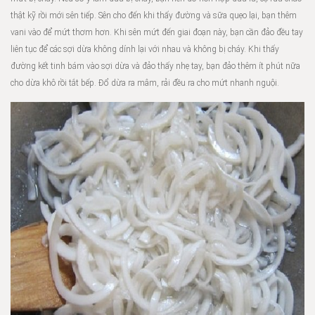
thật kỹ rồi mới sên tiếp. Sên cho đến khi thấy đường và sữa quẹo lại, bạn thêm
vani vào để mứt thơm hơn. Khi sên mứt đến giai đoạn này, bạn cần đảo đều tay
liên tục để các sợi dừa không dính lại với nhau và không bị cháy. Khi thấy
đường kết tinh bám vào sợi dừa và đảo thấy nhẹ tay, bạn đảo thêm ít phút nữa
cho dừa khô rồi tắt bếp. Đổ dừa ra mâm, rải đều ra cho mứt nhanh nguội.