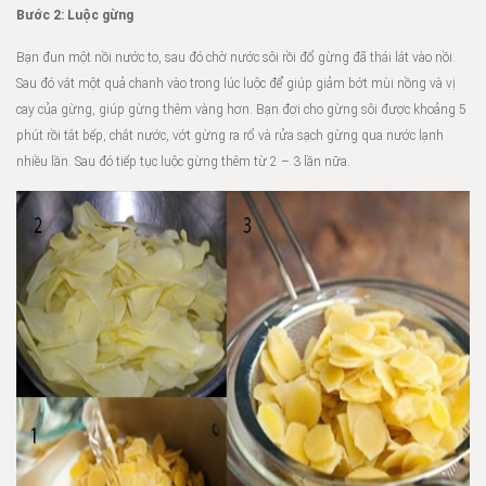
Bước 2: Luộc gừng
Bạn đun một nồi nước to, sau đó chờ nước sôi rồi đổ gừng đã thái lát vào nồi.
Sau đó vắt một quả chanh vào trong lúc luộc để giúp giảm bớt mùi nồng và vị
cay của gừng, giúp gừng thêm vàng hơn. Bạn đợi cho gừng sôi được khoảng 5
phút rồi tắt bếp, chắt nước, vớt gừng ra rổ và rửa sạch gừng qua nước lạnh
nhiều lần. Sau đó tiếp tục luộc gừng thêm từ 2 – 3 lần nữa.