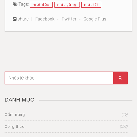
Tags:
,
,
mứt dừa
mứt gừng
mứt tết
share
Facebook
Twitter
Google Plus
DANH MỤC
Cẩm nang
(16)
Công thức
(252)