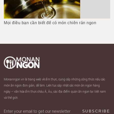
Mọi điều bạn cần biết để có món chiên rán ngon
Monanngon.vn là trang web về ẩm thực, cung cấp những công thức nấu các
món ăn ngon đơn giản, dễ làm. Liên tục cập nhật các món ăn ngon hàng
ngày – văn hóa ẩm thực châu Á, Âu, các địa điểm quán ăn ngon tại Việt nam
và thế giới.