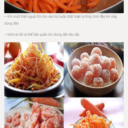
– Khi mứt thật nguội thì cho vào túi buộc chặt hoặc lọ thủy tinh đậy kín nắp
dùng dần.
– Mứt cà rốt có thể bảo quản kín dùng dần lâu dài.