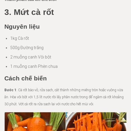
3. Mứt cà rốt
Nguyên liệu
1kg Cà rốt
500g Đường trắng
2 muỗng canh Vôi bột
1 muỗng canh Phèn chua
Cách chế biến
Bước 1
: Cà rốt bào vỏ, rửa sạch, cắt thành những miếng tròn hoặc vuông vừa
ăn. Hòa vôi bột với 1,5 lít nước rồi lấy phần nước trong để ngâm cà rốt khoảng
30 phút. Vớt cà rốt ra rửa sạch lại với nước cho hết mùi vôi.