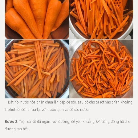
– Đặt nồi nước hòa phèn chua lên bếp để sôi, sau đó cho cà rốt vào chần khoảng
2 phút rồi đổ ra rửa lại với nước lạnh và để ráo nước.
Bước 2:
Trộn cà rốt đã ngâm với đường, để yên khoảng 3-4 tiếng đồng hồ cho
đường tan hết.