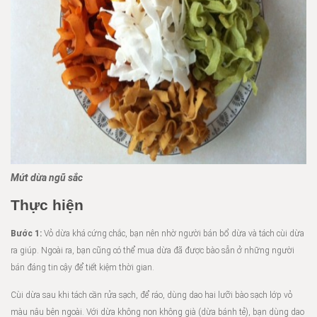
Mứt dừa ngũ sắc
Thực hiện
Bước 1:
Vỏ dừa khá cứng chắc, bạn nên nhờ người bán bổ dừa và tách cùi dừa
ra giúp. Ngoài ra, bạn cũng có thể mua dừa đã được bào sẵn ở những người
bán đáng tin cậy để tiết kiệm thời gian.
Cùi dừa sau khi tách cần rửa sạch, để ráo, dùng dao hai lưỡi bào sạch lớp vỏ
màu nâu bên ngoài. Với dừa không non không già (dừa bánh tẻ), bạn dùng dao