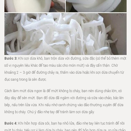
Bước 3:
Khi sợi dừa khô, bạn trộn dừa với đường, sữa đặc (có thể bỏ thêm một
số vị nguyên liệu khác để tạo màu sắc cho món mứt) và đậy cẩn thận. Chờ
khoảng 2 – 3 giờ để đường chảy ra, thấm vào dừa hoặc khi sợi dừa chuyển từ
đục sang trong là sên được.
Cách làm mứt dừa ngon là để mứt không bị cháy, bạn nên dùng chảo lớn, có
đáy dày để sên mứt. Bạn đổ dừa đã ngâm với đường và sữa vào chảo, bắc lên
bếp, nấu trên lửa vừa. Khi nấu nhớ canh chừng vào đảo thường xuyên để dừa
không bị cháy. Chú ý đảo nhẹ tay để tránh làm sợi dừa gãy.
Bước 4:
Khi hỗn hợp dừa sôi, bạn hạ nhỏ lửa, đảo nhẹ tay liên tục tránh để nồi
mứt bị cháy. Nếu sơ ý làm dừa bị cháy, bạn nên đổ hỗn hợp dừa ra, cọ rửa chảo