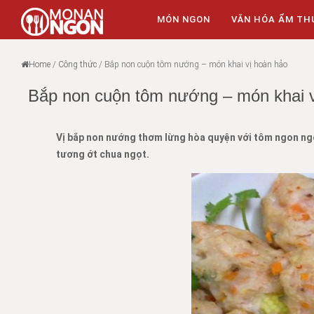
MÓN NGON
VĂN HÓA ẨM TH
Home
/
Công thức
/
Bắp non cuộn tôm nướng – món khai vị hoàn hảo
Bắp non cuộn tôm nướng – món khai v
Vị bắp non nướng thơm lừng hòa quyện với tôm ngon ngọt
tương ớt chua ngọt.