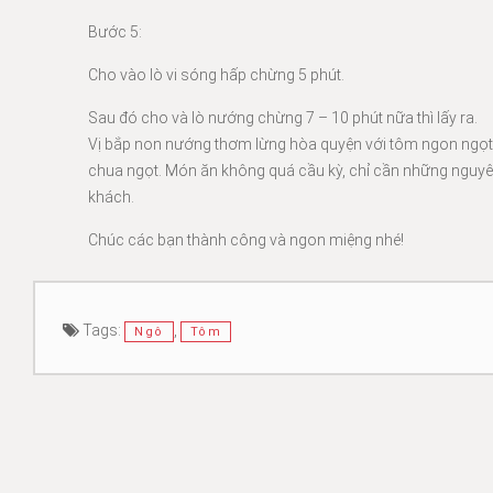
Bước 5:
Cho vào lò vi sóng hấp chừng 5 phút.
Sau đó cho và lò nướng chừng 7 – 10 phút nữa thì lấy ra.
Vị bắp non nướng thơm lừng hòa quyện với tôm ngon ngọt k
chua ngọt. Món ăn không quá cầu kỳ, chỉ cần những nguyên
khách.
Chúc các bạn thành công và ngon miệng nhé!
Tags:
,
Ngô
Tôm