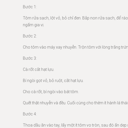
Bước 1:
Tôm rửa sạch, lột vỏ, bỏ chỉ đen. Bắp non rửa sạch, để r
ngấm gia vị.
Bước 2:
Cho tôm vào máy xay nhuyễn. Trộn tôm với lòng trắng tr
Bước 3:
Cà rốt cắt hạt lựu.
Bí ngòi gọt vỏ, bỏ ruột, cắt hạt lựu.
Cho cà rốt, bí ngòi vào bát tôm.
Quết thật nhuyễn và đều. Cuối cùng cho thêm ít hành lá thá
Bước 4:
Thoa dầu ăn vào tay, lấy một ít tôm vo tròn, sau đó ấn dẹp