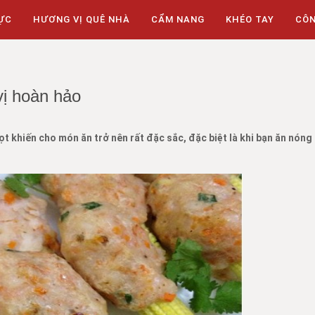
ỰC
HƯƠNG VỊ QUÊ NHÀ
CẨM NANG
KHÉO TAY
CÔ
ị hoàn hảo
 khiến cho món ăn trở nên rất đặc sắc, đặc biệt là khi bạn ăn nóng