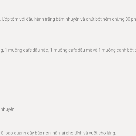
áo. Ướp tôm với đầu hành trắng băm nhuyễn và chút bột nêm chừng 30 p
ứng, 1 muỗng cafe dầu hào, 1 muỗng cafe dầu mè và 1 muỗng canh bột 
i nhuyễn.
 rồi bao quanh cây bắp non, nắn lại cho dính và vuốt cho láng.