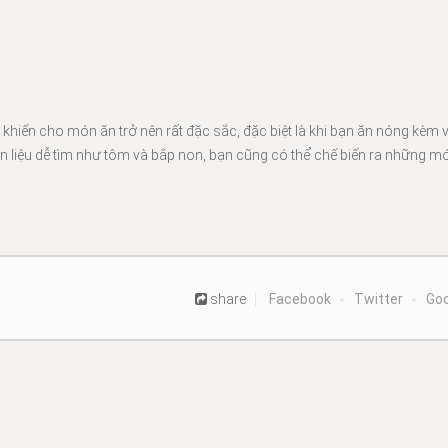
hiến cho món ăn trở nên rất đặc sắc, đặc biệt là khi bạn ăn nóng kèm v
 liệu dễ tìm như tôm và bắp non, bạn cũng có thể chế biến ra những m
share
Facebook
Twitter
Goo