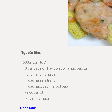
Nguyên liệu:
– 500gr tôm tươi
– 10 trái bắp non hay còn gọi là ngô bao tử
– 1 lòng trắng trứng gà
– 1 ít đầu hành lá trắng
– 1 ít dầu hào, dầu mè, bột bắp
– 1/2 củ cà rốt
– 1 khoanh bí ngòi
Cách làm: