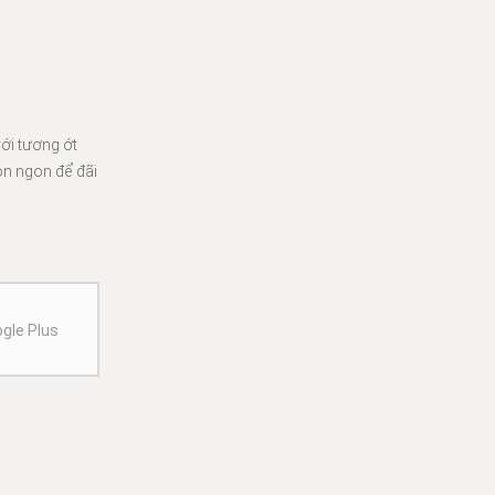
ới tương ớt
ón ngon để đãi
gle Plus