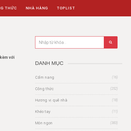
NG THỨC
NHÀ HÀNG
TOPLIST
 kèm với
DANH MỤC
Cẩm nang
(16)
Công thức
(252)
Hương vị quê nhà
(18)
Khéo tay
(11)
Món ngon
(383)