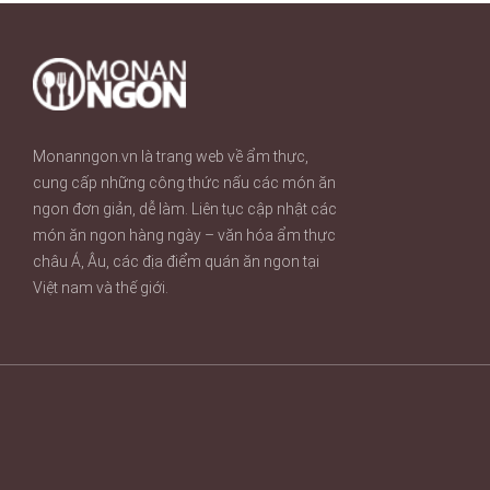
Monanngon.vn là trang web về ẩm thực,
cung cấp những công thức nấu các món ăn
ngon đơn giản, dễ làm. Liên tục cập nhật các
món ăn ngon hàng ngày – văn hóa ẩm thực
châu Á, Âu, các địa điểm quán ăn ngon tại
Việt nam và thế giới.