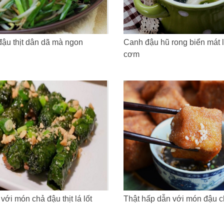
đậu thịt dân dã mà ngon
Canh đậu hũ rong biển mát 
cơm
ới món chả đậu thịt lá lốt
Thật hấp dẫn với món đậu c