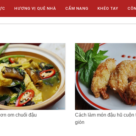
ỰC
HƯƠNG VỊ QUÊ NHÀ
CẨM NANG
KHÉO TAY
CÔ
ươn om chuối đậu
Cách làm món đậu hũ cuộn 
giòn