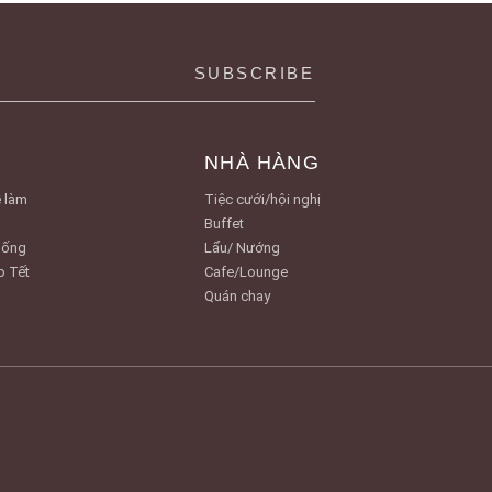
NHÀ HÀNG
 làm
Tiệc cưới/hội nghị
Buffet
Uống
Lẩu/ Nướng
p Tết
Cafe/Lounge
Quán chay