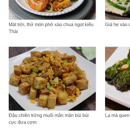
Mát trời, thử món phở xào chua ngọt kiểu
Giá hẹ xào 
Thái
Đậu chiên trứng muối mằn mặn bùi bùi
Lạ mà quen v
cực đưa cơm