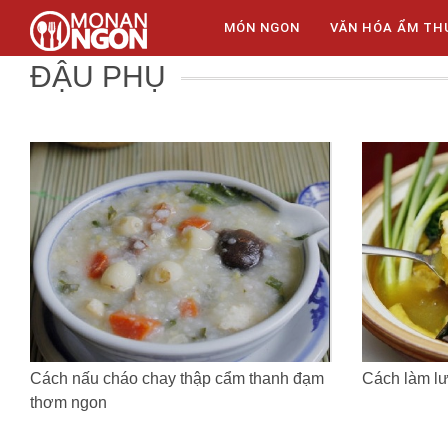
MÓN NGON
VĂN HÓA ẨM TH
ĐẬU PHỤ
Cách nấu cháo chay thập cẩm thanh đạm
Cách làm l
thơm ngon