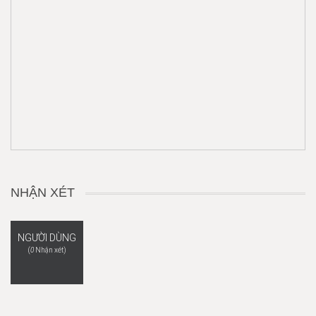
NHẬN XÉT
NGƯỜI DÙNG
(
0
Nhận xét)