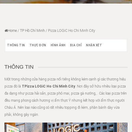
Home
/
TP Hồ Chí Minh
/
Pizza LOGiC Ho Chi Minh City
THÔNG TIN
THỰC ĐƠN
HÌNH ẢNH
ĐỊA CHỈ
NHẬN XÉT
THÔNG TIN
Một trong những cửa hàng pizza nổi tiếng không kém cạnh gì các thương hiệu
pizza đó là
TPizza LOGiC Ho Chi Minh City
. Nơi đây sở hữu nhiều loại pizza
đa dạng như pizza hải sản, pizza phô mai, pizza gà nướng,.. Các loại pizza trên
đều mang phong cách hương vị ẩm thực Ý nhưng kết hợp với ẩm thực người
Châu Á. Nên loại nào cũng có rất nhiều topping đi kèm, phần bánh dày vừa
phải, không gây ngán.