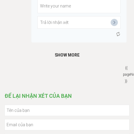
SHOW MORE
{{
pageN
}}
ĐỂ LẠI NHẬN XÉT CỦA BẠN