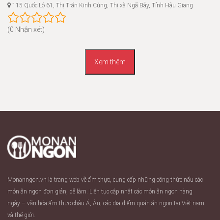
115 Quốc Lộ 61, Thị Trấn Kinh Cùng, Thị xã Ngã Bảy, Tỉnh Hậu Giang
(0 Nhận xét)
Xem thêm
Monanngon.vn là trang web về ẩm thực, cung cấp những công thức nấu các
món ăn ngon đơn giản, dễ làm. Liên tục cập nhật các món ăn ngon hàng
ngày – văn hóa ẩm thực châu Á, Âu, các địa điểm quán ăn ngon tại Việt nam
và thế giới.