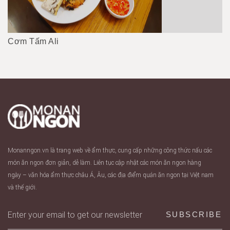
Cơm Tấm Ali
Monanngon.vn là trang web về ẩm thực, cung cấp những công thức nấu các
món ăn ngon đơn giản, dễ làm. Liên tục cập nhật các món ăn ngon hàng
ngày – văn hóa ẩm thực châu Á, Âu, các địa điểm quán ăn ngon tại Việt nam
và thế giới.