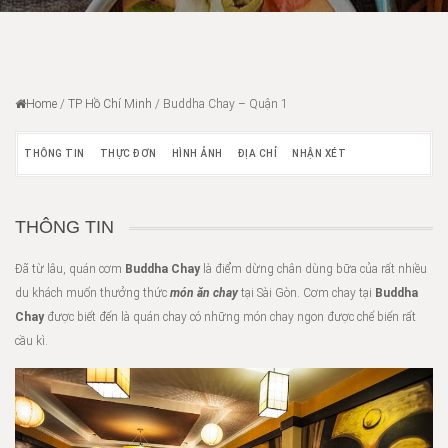
Home
/
TP Hồ Chí Minh
/
Buddha Chay – Quận 1
THÔNG TIN
THỰC ĐƠN
HÌNH ẢNH
ĐỊA CHỈ
NHẬN XÉT
THÔNG TIN
Đã từ lâu, quán cơm
Buddha Chay
là điểm dừng chân dùng bữa của rất nhiều
du khách muốn thưởng thức
món ăn chay
tại Sài Gòn. Cơm chay tại
Buddha
Chay
được biết đến là quán chay có những món chay ngon được chế biến rất
cầu kì.