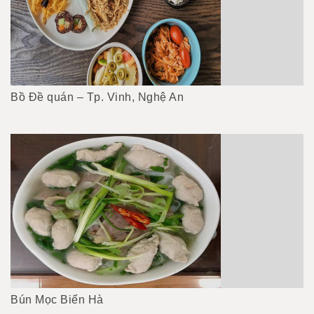
Bồ Đề quán – Tp. Vinh, Nghệ An
Bún Mọc Biển Hà