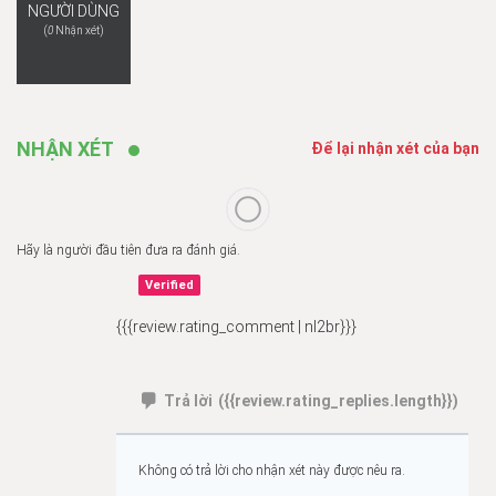
NGƯỜI DÙNG
(
0
Nhận xét)
NHẬN XÉT
Để lại nhận xét của bạn
Hãy là người đầu tiên đưa ra đánh giá.
Verified
{{{review.rating_comment | nl2br}}}
Trả lời
({{review.rating_replies.length}})
Không có trả lời cho nhận xét này được nêu ra.