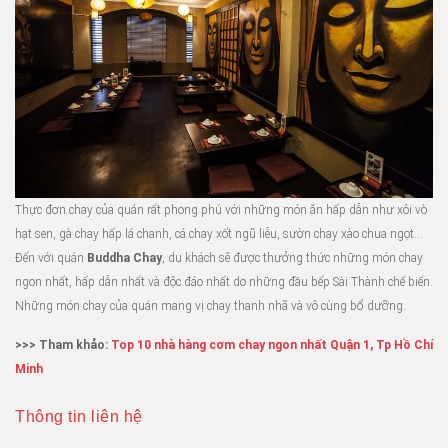
Thực đơn chay của quán rất phong phú với những món ăn hấp dẫn như xôi vò
hạt sen, gà chay hấp lá chanh, cá chay xốt ngũ liễu, sườn chay xào chua ngọt…
Đến với quán
Buddha Chay
, du khách sẽ được thưởng thức những món chay
ngon nhất, hấp dẫn nhất và độc đáo nhất do những đầu bếp Sài Thành chế biến.
Những món chay của quán mang vị chay thanh nhã và vô cùng bổ dưỡng.
>>> Tham khảo:
Top 10 nhà hàng cơm chay ngon nhất Quận 1, Tp Hồ Chí
Minh
Thông tin liên hệ