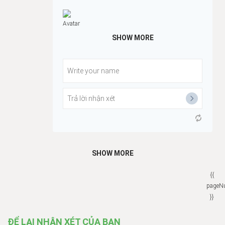
SHOW MORE
SHOW MORE
{{
pageN
}}
ĐỂ LẠI NHẬN XÉT CỦA BẠN