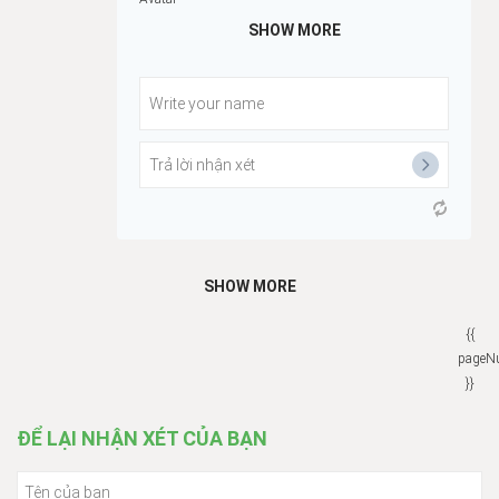
SHOW MORE
SHOW MORE
{{
pageN
}}
ĐỂ LẠI NHẬN XÉT CỦA BẠN