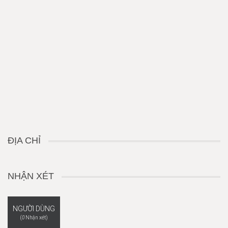
ĐỊA CHỈ
NHẬN XÉT
NGƯỜI DÙNG
(
0
Nhận xét)