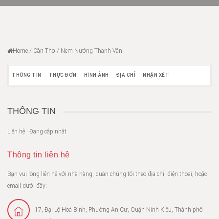
Home
/
Cần Thơ
/
Nem Nướng Thanh Vân
THÔNG TIN
THỰC ĐƠN
HÌNH ẢNH
ĐỊA CHỈ
NHẬN XÉT
THÔNG TIN
Liên hệ : Đang cập nhật
Thông tin liên hệ
Bạn vui lòng liên hệ với nhà hàng, quán chúng tôi theo địa chỉ, điện thoại, hoặc
email dưới đây:
17, Đại Lộ Hoà Bình, Phường An Cư, Quận Ninh Kiều, Thành phố