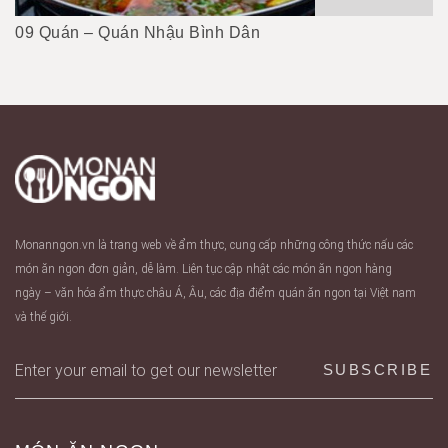
09 Quán – Quán Nhậu Bình Dân
Monanngon.vn là trang web về ẩm thực, cung cấp những công thức nấu các
món ăn ngon đơn giản, dễ làm. Liên tục cập nhật các món ăn ngon hàng
ngày – văn hóa ẩm thực châu Á, Âu, các địa điểm quán ăn ngon tại Việt nam
và thế giới.