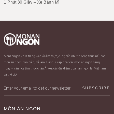
1 Phút 30 Giây – Xe Bánh Mì
Monanngon.vn là trang web về ẩm thực, cung cấp những công thức nấu các
món ăn ngon đơn giản, dễ làm. Liên tục cập nhật các món ăn ngon hàng
ngày – văn hóa ẩm thực châu Á, Âu, các địa điểm quán ăn ngon tại Việt nam
và thế giới.
MÓN ĂN NGON