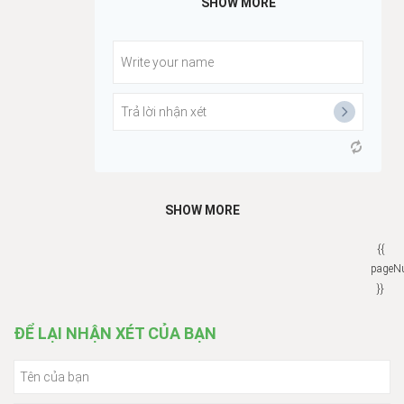
SHOW MORE
SHOW MORE
{{
pageN
}}
ĐỂ LẠI NHẬN XÉT CỦA BẠN