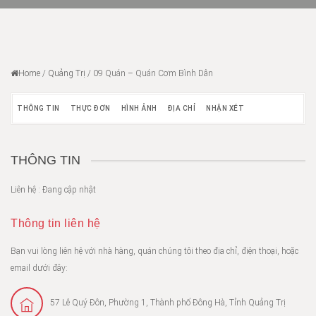
Home
/
Quảng Trị
/
09 Quán – Quán Cơm Bình Dân
THÔNG TIN
THỰC ĐƠN
HÌNH ẢNH
ĐỊA CHỈ
NHẬN XÉT
THÔNG TIN
Liên hệ : Đang cập nhật
Thông tin liên hệ
Bạn vui lòng liên hệ với nhà hàng, quán chúng tôi theo địa chỉ, điện thoại, hoặc
email dưới đây:
57 Lê Quý Đôn, Phường 1, Thành phố Đông Hà, Tỉnh Quảng Trị