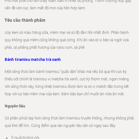
Phô mai phải cho tan chảy hoàn toàn ở nhiệt độ phòng. Tránh trường hợp gặp
vấn đề vón cục, làm mất độ mịn của hỗn hợp kem.
Yêu cầu thành phẩm
Lớp kem có màu trắng sữa, mềm mại và có độ đàn hồi nhất định. Phần bánh
quy không quá mềm cũng không quá cứng. Khi ăn vào có vị béo và ngọt vừa
phải, có phảng phất hương của rượu rum, cà phê.
Bánh tiramisu matcha trà xanh
Một công thức làm bánh tiramisu “quốc dân” khác mà nếu bỏ qua thì cực kỳ
thiếu sót chính là tiramisu vị matcha trà xanh, cực kỳ thơm mát, ngon miệng.
Với công thức này, từng chiếc tiramisu được làm ra có vị match đặc trưng kết
hợp với sự béo mềm mại của kem. Đảm bảo bạn chỉ muốn ăn nữa ăn mãi.
Nguyên liệu
Có phần phức tạp hơn công thức làm tiramisu truyền thống, nhưng không phải
quá khó để tìm. Cùng điểm qua các nguyên liệu cần có ngay sau đây
3 quả trứng gà