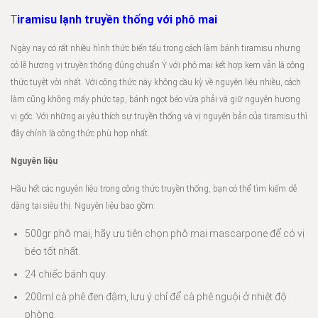
T
iramisu lạnh truyền thống với phô mai
Ngày nay có rất nhiều hình thức biến tấu trong cách làm bánh tiramisu nhưng
có lẽ hương vị truyền thống đúng chuẩn Ý với phô mai kết hợp kem vẫn là công
thức tuyệt vời nhất. Với công thức này không cầu kỳ về nguyên liệu nhiều, cách
làm cũng không mấy phức tạp, bánh ngọt béo vừa phải và giữ nguyên hương
vị gốc. Với những ai yêu thích sự truyền thống và vị nguyên bản của tiramisu thì
đây chính là công thức phù hợp nhất.
Nguyên liệu
Hầu hết các nguyên liệu trong công thức truyền thống, bạn có thể tìm kiếm dễ
dàng tại siêu thị. Nguyên liệu bao gồm:
500gr phô mai, hãy ưu tiên chọn phô mai mascarpone để có vị
béo tốt nhất.
24 chiếc bánh quy.
200ml cà phê đen đậm, lưu ý chỉ để cà phê nguội ở nhiệt độ
phòng.