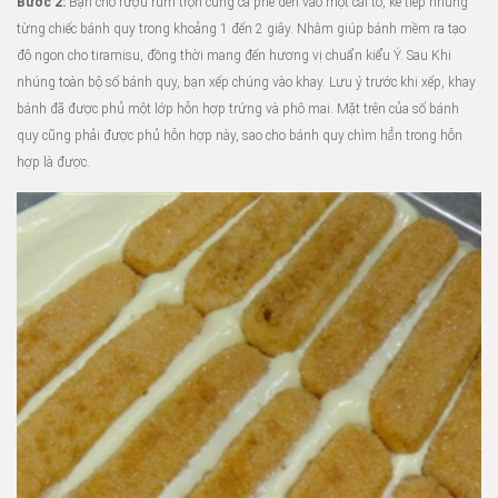
Bước 2:
Bạn cho rượu rum trộn cùng cà phê đen vào một cái tô, kế tiếp nhúng
từng chiếc bánh quy trong khoảng 1 đến 2 giây. Nhằm giúp bánh mềm ra tạo
độ ngon cho tiramisu, đồng thời mang đến hương vị chuẩn kiểu Ý. Sau Khi
nhúng toàn bộ số bánh quy, bạn xếp chúng vào khay. Lưu ý trước khi xếp, khay
bánh đã được phủ một lớp hỗn hợp trứng và phô mai. Mặt trên của số bánh
quy cũng phải được phủ hỗn hợp này, sao cho bánh quy chìm hẳn trong hỗn
hợp là được.