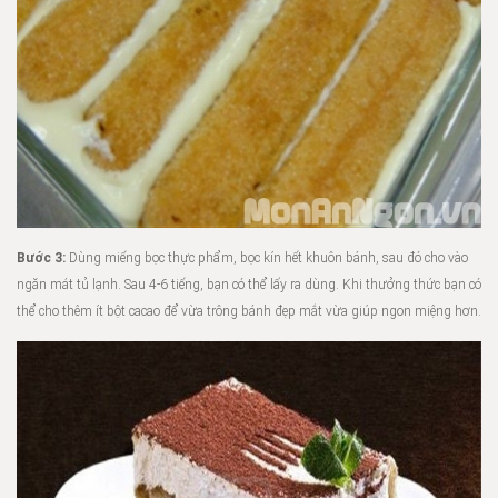
Bước 3:
Dùng miếng bọc thực phẩm, bọc kín hết khuôn bánh, sau đó cho vào
ngăn mát tủ lạnh. Sau 4-6 tiếng, bạn có thể lấy ra dùng. Khi thưởng thức bạn có
thể cho thêm ít bột cacao để vừa trông bánh đẹp mắt vừa giúp ngon miệng hơn.