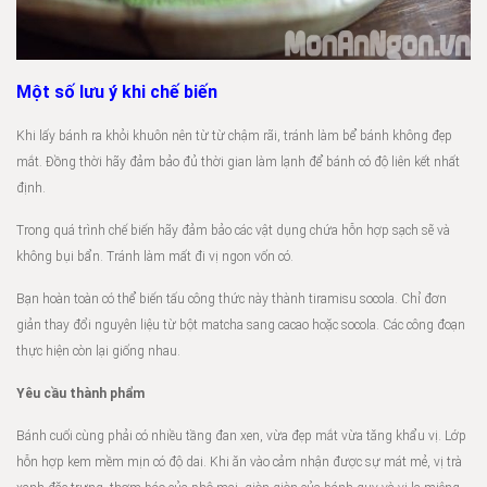
Một số lưu ý khi chế biến
Khi lấy bánh ra khỏi khuôn nên từ từ chậm rãi, tránh làm bể bánh không đẹp
mắt. Đồng thời hãy đảm bảo đủ thời gian làm lạnh để bánh có độ liên kết nhất
định.
Trong quá trình chế biến hãy đảm bảo các vật dụng chứa hỗn hợp sạch sẽ và
không bụi bẩn. Tránh làm mất đi vị ngon vốn có.
Bạn hoàn toàn có thể biến tấu công thức này thành tiramisu socola. Chỉ đơn
giản thay đổi nguyên liệu từ bột matcha sang cacao hoặc socola. Các công đoạn
thực hiện còn lại giống nhau.
Yêu cầu thành phẩm
Bánh cuối cùng phải có nhiều tầng đan xen, vừa đẹp mắt vừa tăng khẩu vị. Lớp
hỗn hợp kem mềm mịn có độ dai. Khi ăn vào cảm nhận được sự mát mẻ, vị trà