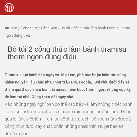
Home
/
Công thức
/
Bánh kem
/
Bỏ túi 2 công thức làm bánh tiramisu thơm
ngon đúng điệu
Bỏ túi 2 công thức làm bánh tiramisu
thơm ngon đúng điệu
Tiramisu loại bánh béo ngậy với lớp kem, phô mai hoặc biến tấu cùng
nhiều nguyên liệu khác nhau như trà xanh, socola,…Bài viết dưới đây sẽ
điểm qua 2 cách làm bánh tiramisu mềm béo, thơm ngon, nhưng cực kỳ
dễ làm tại nhà. Cùng theo dõi ngay nhé.
Vào những ngày nghỉ bạn có thể vào bếp và làm những chiếc bánh
tiramisu thơm ngon cho cả gia đình mình cùng thưởng thức. Đừng
quá lo lắng việc làm tiramisu sẽ phức tạp, chỉ cần bạn nắm được 2
công thức dưới đây chắc chắn những chiếc bánh tuyệt hảo sẽ
được ra đời.