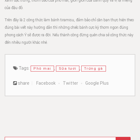
xanh đặc trưng, thơm báo của phô mai, giòn giòn của bánh quy và vị lạ miệng
của đậu đỏ.
Trên đây là 2 công thức làm bánh tiramisu, đảm bảo chỉ cần bạn thực hiện theo
đúng bài viết này hướng dẫn thì những chiếc bánh cực kỳ thơm ngon đúng
phong cách Ý sẽ được ra đời. Nếu thành công đừng quên chia sẻ công thức này
đến nhiều người khác nhé.
Tags:
,
,
Phô mai
Sữa tươi
Trứng gà
share
Facebook
Twitter
Google Plus