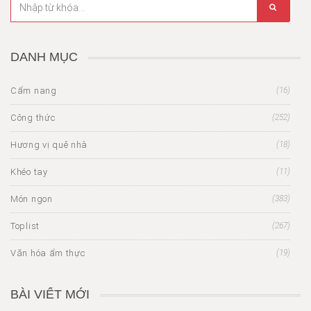
DANH MỤC
Cẩm nang
(16)
Công thức
(252)
Hương vị quê nhà
(18)
Khéo tay
(11)
Món ngon
(383)
Toplist
(267)
Văn hóa ẩm thực
(19)
BÀI VIẾT MỚI