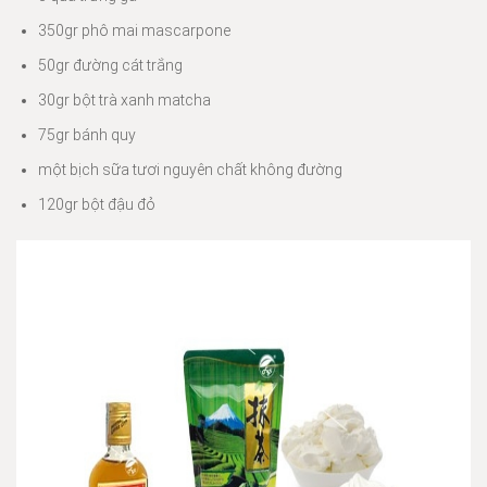
350gr phô mai mascarpone
50gr đường cát trắng
30gr bột trà xanh matcha
75gr bánh quy
một bịch sữa tươi nguyên chất không đường
120gr bột đậu đỏ