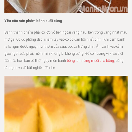
Yêu cầu sản phẩm bánh cuối cùng
Bánh thành phẩm phải có lớp vỏ bên ngoài vàng nâu, bên trong vàng nhạt màu
mỡ gà. Có độ phồng đẹp, chạm tay vào có độ đàn hồi nhất định. Khi đem bánh
ra lò ngửi được ngay mùi thơm của sữa, bột và trứng chín. Ăn bánh vào cảm
giác ngọt vừa phải, mềm mịn không bị không cứng. Để có hương vị khác biệt
đậm đà hơn bạn có thử ngay món bánh
bông lan trứng muối chà bông
, cũng
rất ngon và dễ bắt nghiện đó nhé.