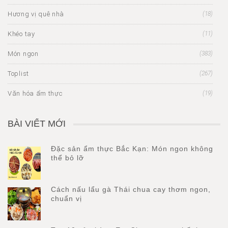
Hương vị quê nhà
(18)
Khéo tay
(11)
Món ngon
(383)
Toplist
(267)
Văn hóa ẩm thực
(19)
BÀI VIẾT MỚI
Đặc sản ẩm thực Bắc Kạn: Món ngon không
thể bỏ lỡ
Cách nấu lẩu gà Thái chua cay thơm ngon,
chuẩn vị