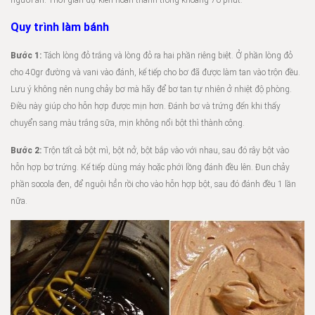
người ăn. Thời gian dự kiến hoàn thành trong khoảng 70 phút.
Quy trình làm bánh
Bước 1:
Tách lòng đỏ trắng và lòng đỏ ra hai phần riêng biệt. Ở phần lòng đỏ
cho 40gr đường và vani vào đánh, kế tiếp cho bơ đã được làm tan vào trộn đều.
Lưu ý không nên nung chảy bơ mà hãy để bơ tan tự nhiên ở nhiệt độ phòng.
Điều này giúp cho hỗn hợp được mịn hơn. Đánh bơ và trứng đến khi thấy
chuyển sang màu trắng sữa, mịn không nổi bột thì thành công.
Bước 2:
Trộn tất cả bột mì, bột nở, bột bắp vào với nhau, sau đó rây bột vào
hỗn hợp bơ trứng. Kế tiếp dùng máy hoặc phới lồng đánh đều lên. Đun chảy
phần socola đen, để nguội hẳn rồi cho vào hỗn hợp bột, sau đó đánh đều 1 lần
nữa.