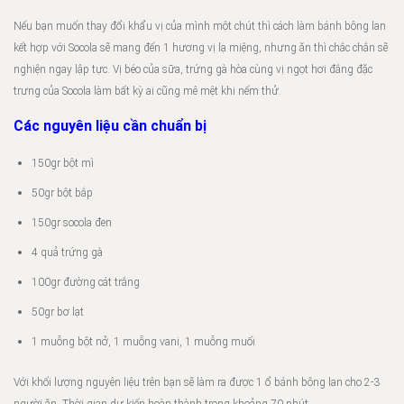
Nếu bạn muốn thay đổi khẩu vị của mình một chút thì cách làm bánh bông lan
kết hợp với Socola sẽ mang đến 1 hương vị lạ miệng, nhưng ăn thì chắc chắn sẽ
nghiện ngay lập tực. Vị béo của sữa, trứng gà hòa cùng vị ngọt hơi đắng đặc
trưng của Socola làm bất kỳ ai cũng mê mệt khi nếm thử.
Các nguyên liệu cần chuẩn bị
150gr bột mì
50gr bột bắp
150gr socola đen
4 quả trứng gà
100gr đường cát trắng
50gr bơ lạt
1 muỗng bột nở, 1 muỗng vani, 1 muỗng muối
Với khối lượng nguyên liệu trên bạn sẽ làm ra được 1 ổ bánh bông lan cho 2-3