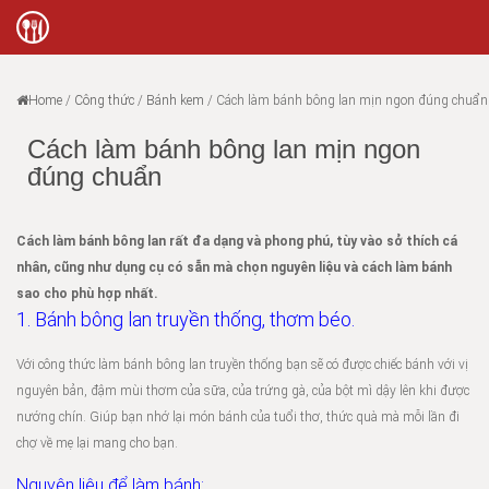
Home
/
Công thức
/
Bánh kem
/
Cách làm bánh bông lan mịn ngon đúng chuẩn
Cách làm bánh bông lan mịn ngon
đúng chuẩn
Cách làm bánh bông lan rất đa dạng và phong phú, tùy vào sở thích cá
nhân, cũng như dụng cụ có sẵn mà chọn nguyên liệu và cách làm bánh
sao cho phù hợp nhất.
1. Bánh bông lan truyền thống, thơm béo.
Với công thức làm bánh bông lan truyền thống bạn sẽ có được chiếc bánh với vị
nguyên bản, đậm mùi thơm của sữa, của trứng gà, của bột mì dậy lên khi được
nướng chín. Giúp bạn nhớ lại món bánh của tuổi thơ, thức quà mà mỗi lần đi
chợ về mẹ lại mang cho bạn.
Nguyên liệu để làm bánh: