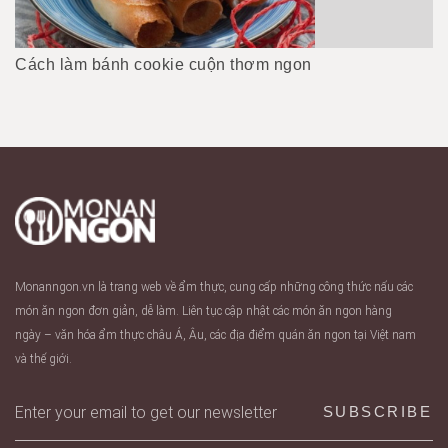
Cách làm bánh cookie cuộn thơm ngon
Monanngon.vn là trang web về ẩm thực, cung cấp những công thức nấu các
món ăn ngon đơn giản, dễ làm. Liên tục cập nhật các món ăn ngon hàng
ngày – văn hóa ẩm thực châu Á, Âu, các địa điểm quán ăn ngon tại Việt nam
và thế giới.