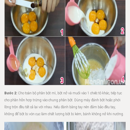
Bước 2:
Cho toàn bộ phần bột mì, bột nở và muối vào 1 chiếc tô khác, tiếp tục
cho phần hỗn hợp trứng vào chung phần bột. Dùng máy đánh bột hoặc phới
lồng trộn đều tất cả lại với nhau. Nếu đánh bằng tay nên đảm bảo đều tay,
không để bột bị vón cục làm chất lượng bột bị kém, bánh không nở khi nướng.