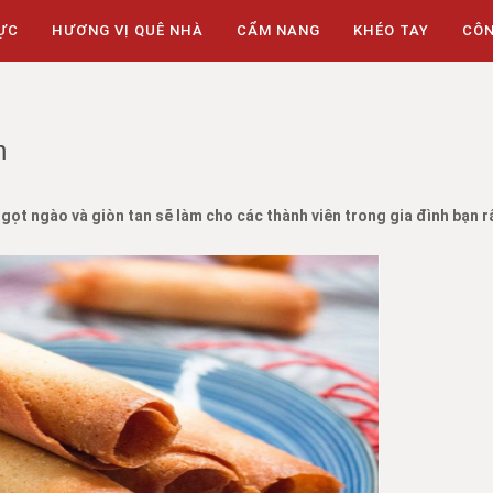
ỰC
HƯƠNG VỊ QUÊ NHÀ
CẨM NANG
KHÉO TAY
CÔ
n
ọt ngào và giòn tan sẽ làm cho các thành viên trong gia đình bạn rấ