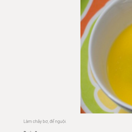
Làm chảy bơ, để nguội.