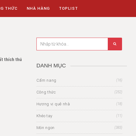
NG THỨC
NHÀ HÀNG
TOPLIST
t thích thú
DANH MỤC
Cẩm nang
(16)
Công thức
(252)
Hương vị quê nhà
(18)
Khéo tay
(11)
Món ngon
(383)