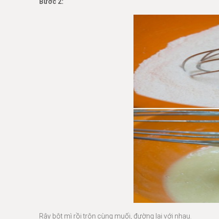
Bước 2:
Rây bột mì rồi trộn cùng muối, đường lại với nhau.