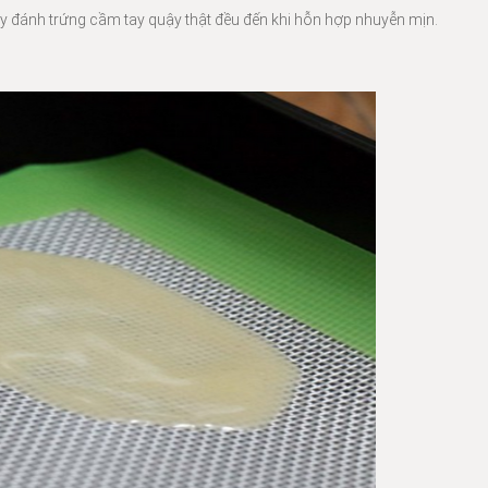
ây đánh trứng cầm tay quậy thật đều đến khi hỗn hợp nhuyễn mịn.