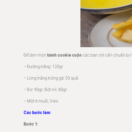
Để làm món
bánh cookie cuộn
các bạn chỉ cẩn chuẩn bị n
– Đường trắng: 120gr
– Lòng trắng trứng gà: 03 quả
– Bơ: 90gr; Bột mì: 80gr
– Một ít muối, Vani
Các bước làm:
Bước 1: