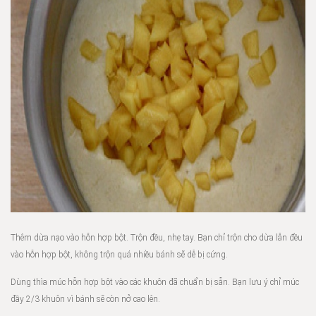
Thêm dừa nạo vào hỗn hợp bột. Trộn đều, nhẹ tay. Bạn chỉ trộn cho dừa lẫn đều
vào hỗn hợp bột, không trộn quá nhiều bánh sẽ dễ bị cứng.
Dùng thìa múc hỗn hợp bột vào các khuôn đã chuẩn bị sẵn. Bạn lưu ý chỉ múc
đầy 2/3 khuôn vì bánh sẽ còn nở cao lên.