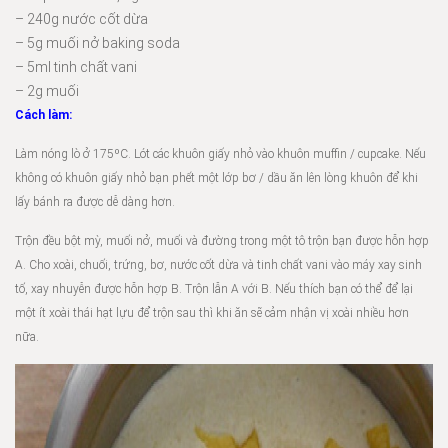
– 240g nước cốt dừa
– 5g muối nở baking soda
– 5ml tinh chất vani
– 2g muối
Cách làm:
Làm nóng lò ở 175ºC. Lót các khuôn giấy nhỏ vào khuôn muffin / cupcake. Nếu
không có khuôn giấy nhỏ bạn phết một lớp bơ / dầu ăn lên lòng khuôn để khi
lấy bánh ra được dễ dàng hơn.
Trộn đều bột mỳ, muối nở, muối và đường trong một tô trộn bạn được hỗn hợp
A. Cho xoài, chuối, trứng, bơ, nước cốt dừa và tinh chất vani vào máy xay sinh
tố, xay nhuyễn được hỗn hợp B. Trộn lẫn A với B. Nếu thích bạn có thể để lại
một ít xoài thái hạt lựu để trộn sau thì khi ăn sẽ cảm nhận vị xoài nhiều hơn
nữa.