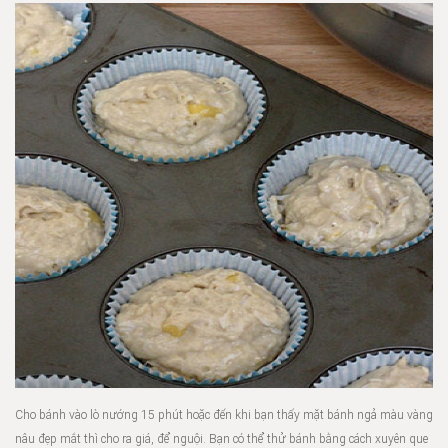
Cho bánh vào lò nướng 15 phút hoặc đến khi bạn thấy mặt bánh ngả màu vàng
nâu đẹp mắt thì cho ra giá, để nguội. Bạn có thể thử bánh bằng cách xuyên que