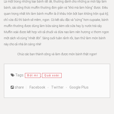
Là một trong những loại bánh rất dễ, thường dành cho những ai mới tập làm
bánh, các công thức muffin thường đơn giản và “khó mà làm hỏng” được. Điều
quan trọng nhất khi làm bánh muffin là ở khâu trộn bột bạn không trộn quá kỹ,
chỉ vừa đủ thì bánh sẽ mềm, ngon. Có kết cấu đặc và “cứng” hơn cupcake, bánh
muffin thường được dùng làm bữa sáng kèm cốc sữa hay ly nước trái cây.
Muffin xoài được kết hợp với cả chuối và dừa nạo làm nên hương vị thơm ngon
một cách vô cùng “nhiệt đới”. Sáng cuối tuần rảnh rỗi, bạn thử làm món bánh
này cho cả nhà ăn sáng nhé!
Chúc các bạn thành công và làm được món bánh thật ngon!
Tags:
,
Bột mì
Quả xoài
share
Facebook
Twitter
Google Plus