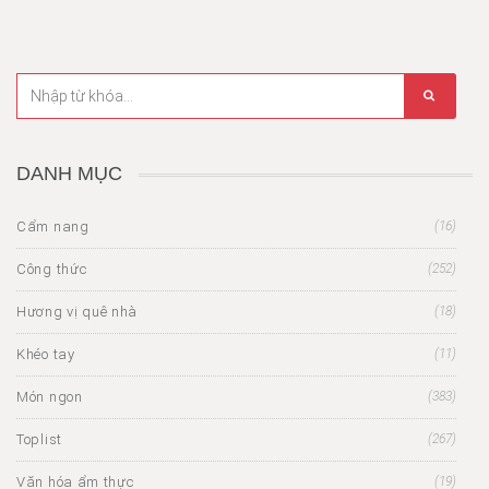
DANH MỤC
Cẩm nang
(16)
Công thức
(252)
Hương vị quê nhà
(18)
Khéo tay
(11)
Món ngon
(383)
Toplist
(267)
Văn hóa ẩm thực
(19)