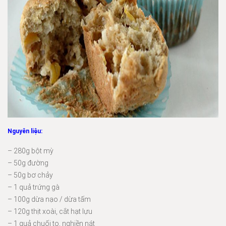
Nguyên liệu:
– 280g bột mỳ
– 50g đường
– 50g bơ chảy
– 1 quả trứng gà
– 100g dừa nạo / dừa tấm
– 120g thịt xoài, cắt hạt lựu
– 1 quả chuối to, nghiền nát