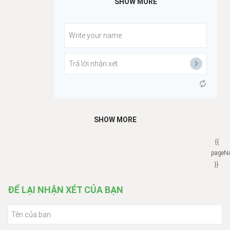
SHOW MORE
SHOW MORE
{{
pageN
}}
ĐỂ LẠI NHẬN XÉT CỦA BẠN