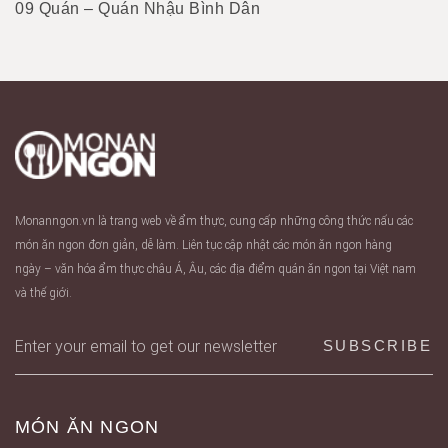
09 Quán – Quán Nhậu Bình Dân
Monanngon.vn là trang web về ẩm thực, cung cấp những công thức nấu các
món ăn ngon đơn giản, dễ làm. Liên tục cập nhật các món ăn ngon hàng
ngày – văn hóa ẩm thực châu Á, Âu, các địa điểm quán ăn ngon tại Việt nam
và thế giới.
MÓN ĂN NGON