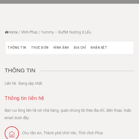
Home
/
Vĩnh Phúc
/
Yummy – Buffet Nướng & Lẩu
THÔNG TIN
THỰC ĐƠN
HÌNH ẢNH
ĐỊA CHỈ
NHẬN XÉT
THÔNG TIN
Liên hệ : Đang cập nhật
Thông tin liên hệ
Bạn vui lòng liên hệ với nhà hàng, quán chúng tôi theo địa chỉ, điện thoại, hoặc
email dưới đây:
Chu Văn An, Thành phố Vĩnh Yên, Tỉnh Vĩnh Phúc