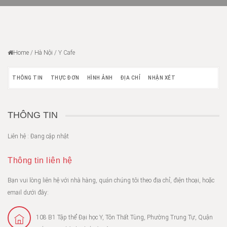
Home
/
Hà Nội
/
Y Cafe
THÔNG TIN
THỰC ĐƠN
HÌNH ẢNH
ĐỊA CHỈ
NHẬN XÉT
THÔNG TIN
Liên hệ : Đang cập nhật
Thông tin liên hệ
Bạn vui lòng liên hệ với nhà hàng, quán chúng tôi theo địa chỉ, điện thoại, hoặc
email dưới đây:
108 B1 Tập thể Đại học Y, Tôn Thất Tùng, Phường Trung Tự, Quận