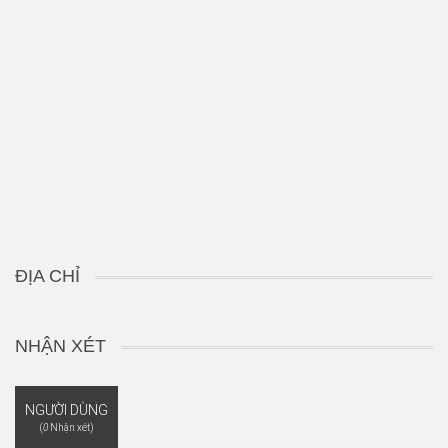
ĐỊA CHỈ
NHẬN XÉT
NGƯỜI DÙNG
(
0
Nhận xét)