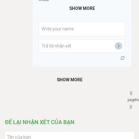
SHOW MORE
SHOW MORE
{{
pageN
}}
ĐỂ LẠI NHẬN XÉT CỦA BẠN