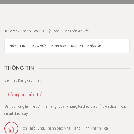
Home
/
Khánh Hòa
/
Tư Kỳ Food – Các Món Ăn Vặt
THÔNG TIN
THỰC ĐƠN
HÌNH ẢNH
ĐỊA CHỈ
NHẬN XÉT
THÔNG TIN
Liên hệ : Đang cập nhật
Thông tin liên hệ
Bạn vui lòng liên hệ với nhà hàng, quán chúng tôi theo địa chỉ, điện thoại, hoặc
email dưới đây:
Tôn Thất Tùng, Thành phố Nha Trang, Tỉnh Khánh Hòa