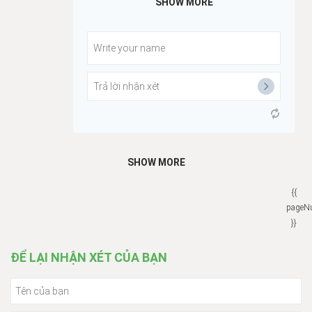
SHOW MORE
SHOW MORE
{{
pageN
}}
ĐỂ LẠI NHẬN XÉT CỦA BẠN