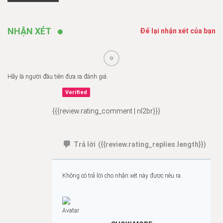
NHẬN XÉT
Để lại nhận xét của bạn
Hãy là người đầu tiên đưa ra đánh giá.
Verified
{{{review.rating_comment | nl2br}}}
Trả lời
({{review.rating_replies.length}})
Không có trả lời cho nhận xét này được nêu ra.