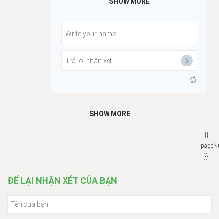
SHOW MORE
SHOW MORE
{{
pageN
}}
ĐỂ LẠI NHẬN XÉT CỦA BẠN