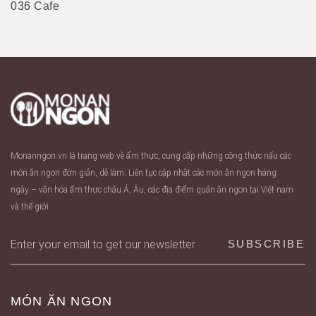
036 Cafe
Monanngon.vn là trang web về ẩm thực, cung cấp những công thức nấu các
món ăn ngon đơn giản, dễ làm. Liên tục cập nhật các món ăn ngon hàng
ngày – văn hóa ẩm thực châu Á, Âu, các địa điểm quán ăn ngon tại Việt nam
và thế giới.
MÓN ĂN NGON