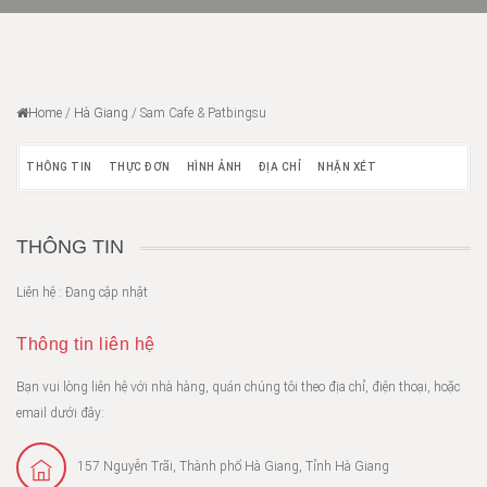
Home
/
Hà Giang
/
Sam Cafe & Patbingsu
THÔNG TIN
THỰC ĐƠN
HÌNH ẢNH
ĐỊA CHỈ
NHẬN XÉT
THÔNG TIN
Liên hệ : Đang cập nhật
Thông tin liên hệ
Bạn vui lòng liên hệ với nhà hàng, quán chúng tôi theo địa chỉ, điện thoại, hoặc
email dưới đây:
157 Nguyễn Trãi, Thành phố Hà Giang, Tỉnh Hà Giang