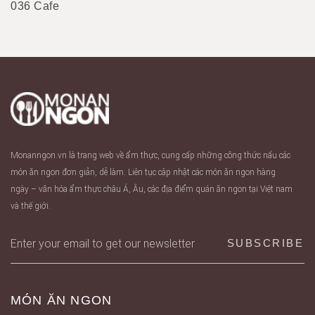
036 Cafe
Monanngon.vn là trang web về ẩm thực, cung cấp những công thức nấu các
món ăn ngon đơn giản, dễ làm. Liên tục cập nhật các món ăn ngon hàng
ngày – văn hóa ẩm thực châu Á, Âu, các địa điểm quán ăn ngon tại Việt nam
và thế giới.
MÓN ĂN NGON