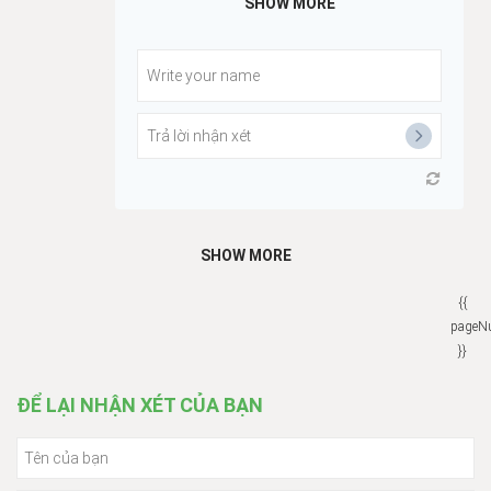
SHOW MORE
SHOW MORE
{{
pageN
}}
ĐỂ LẠI NHẬN XÉT CỦA BẠN