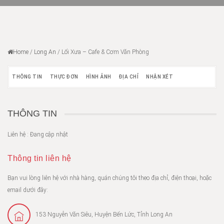
Home
/
Long An
/
Lối Xưa – Cafe & Cơm Văn Phòng
THÔNG TIN
THỰC ĐƠN
HÌNH ẢNH
ĐỊA CHỈ
NHẬN XÉT
THÔNG TIN
Liên hệ : Đang cập nhật
Thông tin liên hệ
Bạn vui lòng liên hệ với nhà hàng, quán chúng tôi theo địa chỉ, điện thoại, hoặc
email dưới đây:
153 Nguyễn Văn Siêu, Huyện Bến Lức, Tỉnh Long An