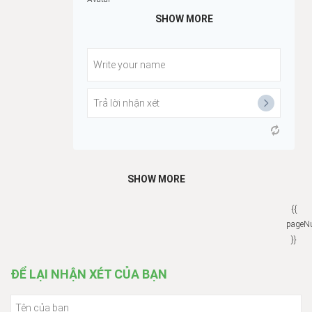
SHOW MORE
SHOW MORE
{{
pageN
}}
ĐỂ LẠI NHẬN XÉT CỦA BẠN