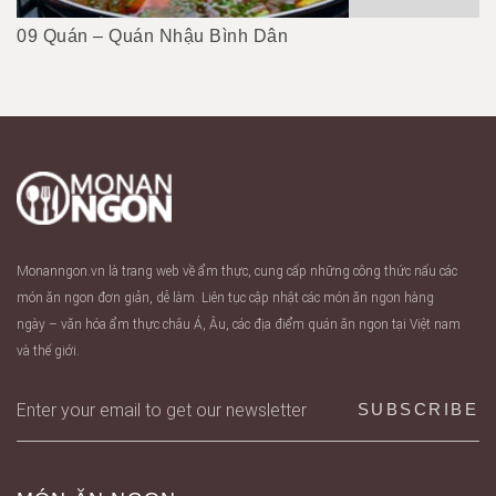
09 Quán – Quán Nhậu Bình Dân
Monanngon.vn là trang web về ẩm thực, cung cấp những công thức nấu các
món ăn ngon đơn giản, dễ làm. Liên tục cập nhật các món ăn ngon hàng
ngày – văn hóa ẩm thực châu Á, Âu, các địa điểm quán ăn ngon tại Việt nam
và thế giới.