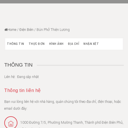
Home
/
Điện Biên
/
Bún Phở Thiện Lương
THÔNG TIN
THỰC ĐƠN
HÌNH ẢNH
ĐỊA CHỈ
NHẬN XÉT
THÔNG TIN
Liên hệ : Đang cập nhật
Thông tin liên hệ
Bạn vui lòng liên hệ với nhà hàng, quán chúng tôi theo địa chỉ, điện thoại, hoặc
email dưới đây:
1000 Đường 7/5, Phường Mường Thanh, Thành phố Điện Biên Phủ,