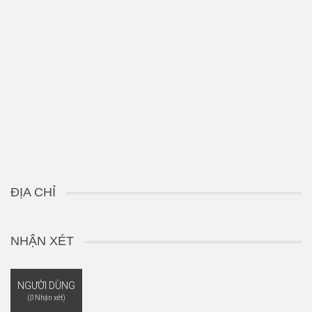
ĐỊA CHỈ
NHẬN XÉT
NGƯỜI DÙNG
(
0
Nhận xét)