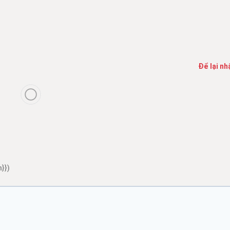
Để lại nh
}})