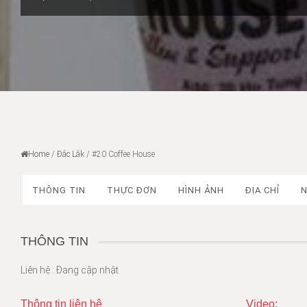
Home
/
Đắc Lắk
/
#20 Coffee House
THÔNG TIN
THỰC ĐƠN
HÌNH ẢNH
ĐỊA CHỈ
N
THÔNG TIN
Liên hệ : Đang cập nhật
Thông tin liên hệ
Video: