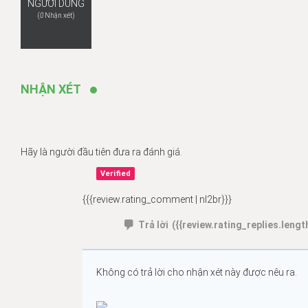
NGƯỜI DÙNG
(
0
Nhận xét)
NHẬN XÉT
Hãy là người đầu tiên đưa ra đánh giá.
Verified
{{{review.rating_comment | nl2br}}}
Trả lời
({{review.rating_replies.length
Không có trả lời cho nhận xét này được nêu ra.