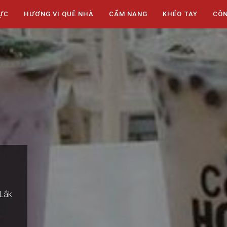
ỰC
HƯƠNG VỊ QUÊ NHÀ
CẨM NANG
KHÉO TAY
CÔ
 Lắk