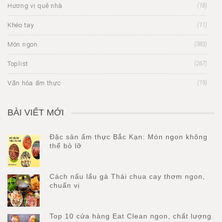
Hương vị quê nhà
(18)
Khéo tay
(11)
Món ngon
(383)
Toplist
(267)
Văn hóa ẩm thực
(19)
BÀI VIẾT MỚI
Đặc sản ẩm thực Bắc Kạn: Món ngon không
thể bỏ lỡ
Cách nấu lẩu gà Thái chua cay thơm ngon,
chuẩn vị
Top 10 cửa hàng Eat Clean ngon, chất lượng