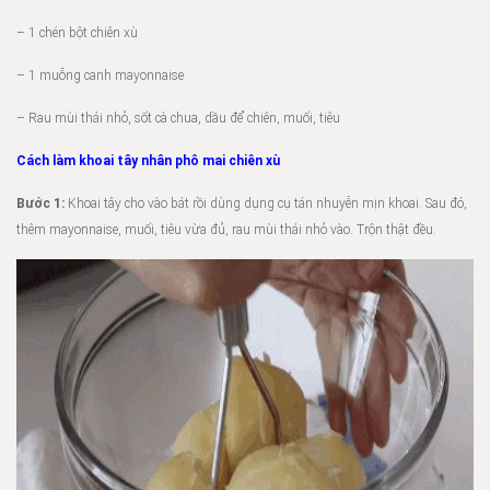
– 1 chén bột chiên xù
– 1 muỗng canh mayonnaise
– Rau mùi thái nhỏ, sốt cà chua, dầu để chiên, muối, tiêu
Cách làm khoai tây nhân phô mai chiên xù
Bước 1:
Khoai tây cho vào bát rồi dùng dụng cụ tán nhuyễn mịn khoai. Sau đó,
thêm mayonnaise, muối, tiêu vừa đủ, rau mùi thái nhỏ vào. Trộn thật đều.