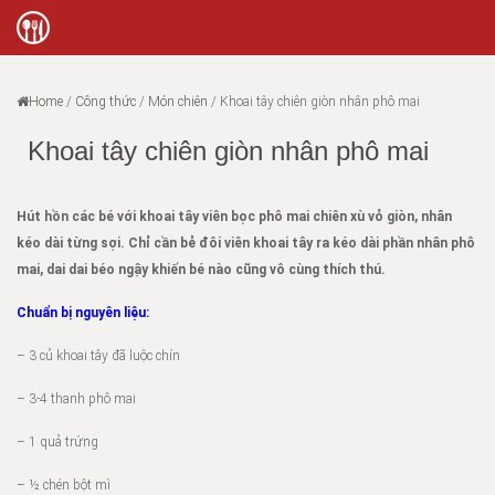
Home
/
Công thức
/
Món chiên
/
Khoai tây chiên giòn nhân phô mai
Khoai tây chiên giòn nhân phô mai
Hút hồn các bé với khoai tây viên bọc phô mai chiên xù vỏ giòn, nhân
kéo dài từng sợi. Chỉ cần bẻ đôi viên khoai tây ra kéo dài phần nhân phô
mai, dai dai béo ngậy khiến bé nào cũng vô cùng thích thú.
Chuẩn bị nguyên liệu:
– 3 củ khoai tây đã luộc chín
– 3-4 thanh phô mai
– 1 quả trứng
– ½ chén bột mì