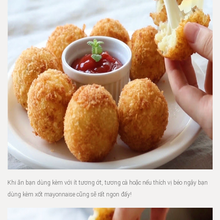
Khi ăn bạn dùng kèm với ít tương ớt, tương cà hoặc nếu thích vị béo ngậy bạn
dùng kèm xốt mayonnaise cũng sẽ rất ngon đấy!