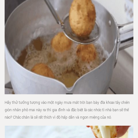
Hãy thử tưởng tượng vào một ngày mưa mát trời bạn bày đĩa khoai tây chiên
giòn nhân phô mai này ra thì gia đình và đặc biệt là các nhóc tì nhà bạn sẽ thế
nào? Chắc chắn là sẽ rất thích vì độ hấp dẫn và ngon miệng của nó.