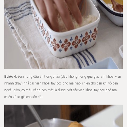
Bước 4:
Đun nóng dầu ăn trong chảo (dầu không nóng quá già, làm khoai viên
nhanh cháy), thả các viên khoai tây bọc phô mai vào, chiên cho đến khi vỏ bên
ngoài giòn, có màu vàng đẹp mắt là được. Vớt các viên khoai tây bọc phô mai
chiên xù ra giá cho ráo dầu.