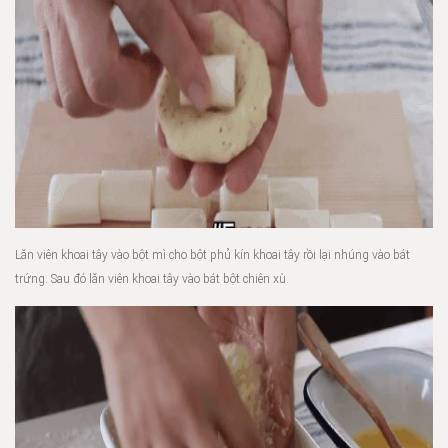
Lăn viên khoai tây vào bột mì cho bột phủ kín khoai tây rồi lại nhúng vào bát
trứng. Sau đó lăn viên khoai tây vào bát bột chiên xù.