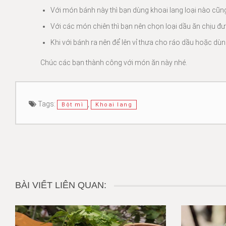
Với món bánh này thì bạn dùng khoai lang loại nào cũn
Với các món chiên thì bạn nên chọn loại dầu ăn chịu 
Khi với bánh ra nên để lên vỉ thưa cho ráo dầu hoặc dù
Chúc các bạn thành công với món ăn này nhé.
Tags:
,
Bột mì
Khoai lang
BÀI VIẾT LIÊN QUAN: