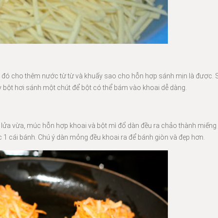
iếp đó cho thêm nước từ từ và khuấy sao cho hỗn hợp sánh mịn là được.
y bột hơi sánh một chút để bột có thể bám vào khoai dễ dàng.
ạ lửa vừa, múc hỗn hợp khoai và bột mì đổ dàn đều ra chảo thành miếng
 1 cái bánh. Chú ý dàn mỏng đều khoai ra để bánh giòn và đẹp hơn.