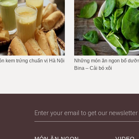
n kem trứng chuẩn vị Hà Nội
Những món ăn ngon bổ dưỡn
Bina – Cải bó xôi
MÓN ĂN NGON
VIDEO