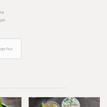
hé.
gán.
gle Plus