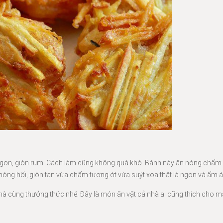
ngon, giòn rụm. Cách làm cũng không quá khó. Bánh này ăn nóng chấm
n nóng hổi, giòn tan vừa chấm tương ớt vừa suýt xoa thật là ngon và ấm 
 cùng thưởng thức nhé. Đây là món ăn vặt cả nhà ai cũng thích cho m