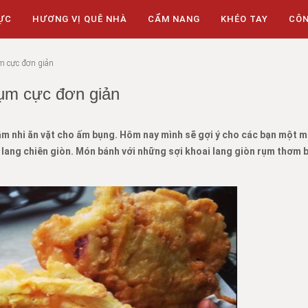
ỰC
HƯƠNG VỊ QUÊ NHÀ
CẨM NANG
KHÉO TAY
CÔ
ụm cực đơn giản
rụm cực đơn giản
hâm nhi ăn vặt cho ấm bụng. Hôm nay mình sẽ gợi ý cho các bạn một 
 lang chiên giòn. Món bánh với những sợi khoai lang giòn rụm thơm 