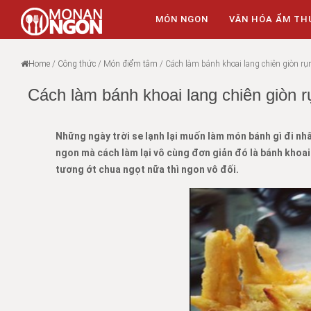
MÓN NGON
VĂN HÓA ẨM TH
Home
/
Công thức
/
Món điểm tâm
/
Cách làm bánh khoai lang chiên giòn r
Cách làm bánh khoai lang chiên giòn 
Những ngày trời se lạnh lại muốn làm món bánh gì đi n
ngon mà cách làm lại vô cùng đơn giản đó là bánh khoai
tương ớt chua ngọt nữa thì ngon vô đối.