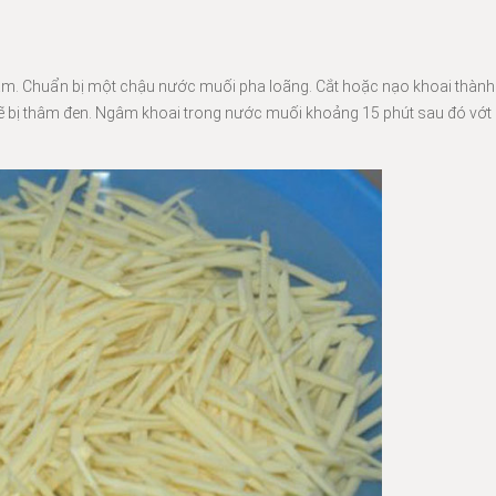
m. Chuẩn bị một chậu nước muối pha loãng. Cắt hoặc nạo khoai thành 
 bị thâm đen. Ngâm khoai trong nước muối khoảng 15 phút sau đó vớt 