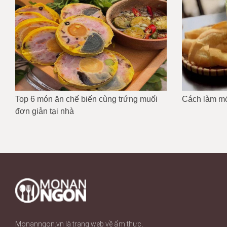
Top 6 món ăn chế biến cùng trứng muối
Cách làm mó
đơn giản tại nhà
Monanngon.vn là trang web về ẩm thực,