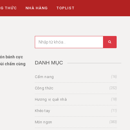
NG THỨC
NHÀ HÀNG
TOPLIST
món bánh cực
DANH MỤC
bùi chấm cùng
Cẩm nang
(16)
Công thức
(252)
Hương vị quê nhà
(18)
Khéo tay
(11)
Món ngon
(383)