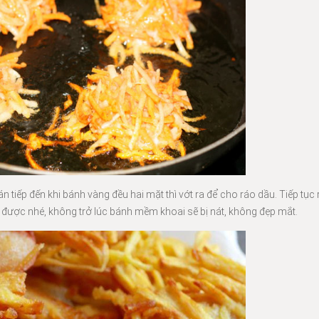
n tiếp đến khi bánh vàng đều hai mặt thì vớt ra để cho ráo dầu. Tiếp tục
trở được nhé, không trở lúc bánh mềm khoai sẽ bị nát, không đẹp mắt.