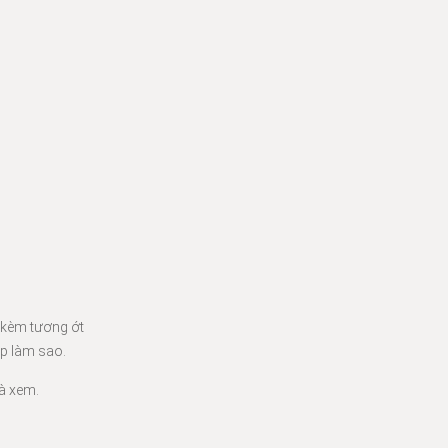
 kèm tương ớt
áp làm sao.
à xem.