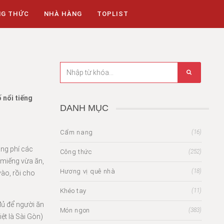
NG THỨC
NHÀ HÀNG
TOPLIST
 nổi tiếng
DANH MỤC
Cẩm nang
(16)
ãng phí các
Công thức
(252)
 miếng vừa ăn,
Hương vị quê nhà
(18)
ào, rồi cho
Khéo tay
(11)
 đủ để người ăn
Món ngon
(383)
ệt là Sài Gòn)