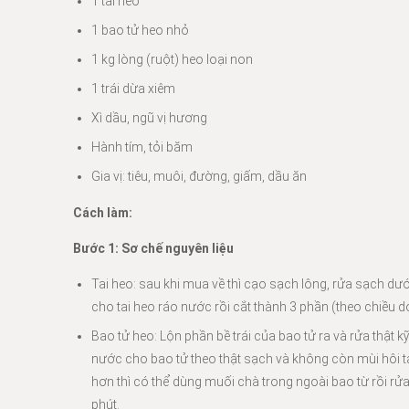
1 tai heo
1 bao tử heo nhỏ
1 kg lòng (ruột) heo loại non
1 trái dừa xiêm
Xì dầu, ngũ vị hương
Hành tím, tỏi băm
Gia vị: tiêu, muôi, đường, giấm, dầu ăn
Cách làm:
Bước 1: Sơ chế nguyên liệu
Tai heo: sau khi mua về thì cạo sạch lông, rửa sạch dưới
cho tai heo ráo nước rồi cắt thành 3 phần (theo chiều dọ
Bao tử heo: Lộn phần bề trái của bao tử ra và rửa thật k
nước cho bao tử theo thật sạch và không còn mùi hôi t
hơn thì có thể dùng muối chà trong ngoài bao từ rồi rửa 
phút.