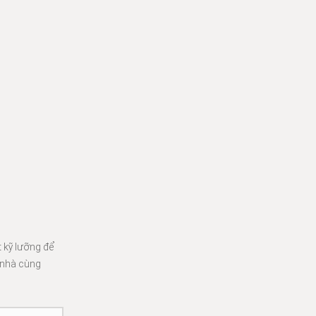
t kỹ lưỡng để
 nhà cùng