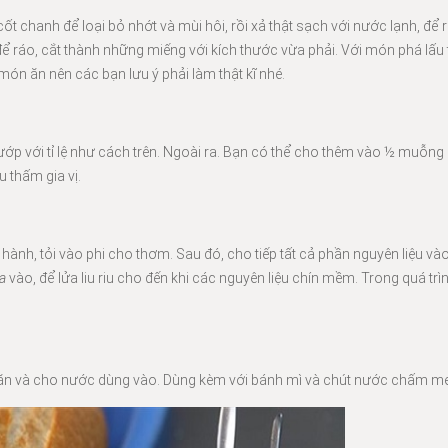
 cốt chanh để loại bỏ nhớt và mùi hôi, rồi xả thật sạch với nước lạnh, để
 để ráo, cắt thành những miếng với kích thước vừa phải. Với món phá lấu 
ón ăn nên các bạn lưu ý phải làm thật kĩ nhé.
ướp với tỉ lệ như cách trên. Ngoài ra. Bạn có thể cho thêm vào ½ muỗng c
u thấm gia vị.
hành, tỏi vào phi cho thơm. Sau đó, cho tiếp tất cả phần nguyên liệu và
a
vào, để lửa liu riu cho đến khi các nguyên liệu chín mềm. Trong quá tr
ừa ăn và cho nước dùng vào. Dùng kèm với bánh mì và chút nước chấm me