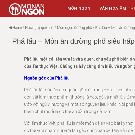
MÓN NGON
VĂN HÓA ẨM TH
Home
/
Hương vị quê nhà
/
Món ngon đường phố
/
Phá lấu – Món ăn đường
Phá lấu – Món ăn đường phố siêu hấp
Phá lấu một cái tên vừa lạ vừa quen, chủ yếu phổ biến
của ẩm thực Việt. Chúng ta hãy cùng tìm hiểu về nguồn 
Nguồn gốc của Phá lấu
Phá lấu là món ăn có nguồn gốc từ Trung Hoa. Theo nhiều n
con vật làm thực phẩm (thường là heo, gà và nhất là vịt) m
ướp với ngũ vị hương và một số nguyên liệu khác. Nồi phá 
thêm chút muối là có thể ăn dần trong cả năm.
Với ẩm thực Việt, phá lấu là một món dễ ăn vào bất kỳ thời
có thể vừa nhâm nhi vừa tán gẫu cùng bạn bè. Đây vẫn sẽ 