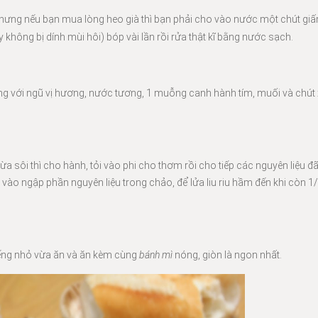
 Nhưng nếu bạn mua lòng heo già thì bạn phải cho vào nước một chút g
không bị dính mùi hôi) bóp vài lần rồi rửa thật kĩ bằng nước sạch.
ùng với ngũ vị hương, nước tương, 1 muỗng canh hành tím, muối và chút 
ừa sôi thì cho hành, tỏi vào phi cho thơm rồi cho tiếp các nguyên liệu 
 vào ngập phần nguyên liệu trong chảo, để lửa liu riu hầm đến khi còn 1/
miếng nhỏ vừa ăn và ăn kèm cùng
bánh mì
nóng, giòn là ngon nhất.