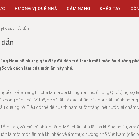
ỰC
HƯƠNG VỊ QUÊ NHÀ
CẨM NANG
KHÉO TAY
CÔ
 phố siêu hấp dẫn
 dẫn
 ở vùng Nam bộ nhưng gần đây đã dần trở thành một món ăn đường phố
gốc và cách làm của món ăn này nhé.
guồn kể lại rằng thì phá lâu ra đời khi người Tiều (Trung Quốc) họ sợ l
à không dùng hết. Vì thế, họ xẻ tất cả các phần của con vật thành những
lấu của người Tiều có thể để quanh năm suốt tháng, hết nước lại châm v
 điểm nào, với giá cả phải chăng. Một phần phá lấu lại không nhiều, vừa
luôn là một món ăn mà khi nhắc về ẩm thực đường phố Việt Nam (đặc bi