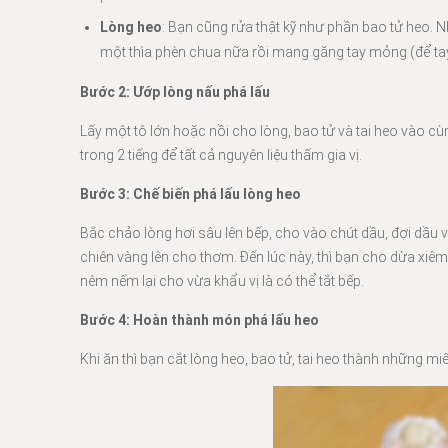
Lòng heo
: Bạn cũng rửa thật kỹ như phần bao tử heo.
một thìa phèn chua nữa rồi mang găng tay mỏng (để tay 
Bước 2: Ướp lòng nấu phá lấu
Lấy một tô lớn hoặc nồi cho lòng, bao tử và tai heo vào c
trong 2 tiếng để tất cả nguyên liệu thấm gia vị.
Bước 3: Chế biến phá lấu lòng heo
Bắc chảo lòng hơi sâu lên bếp, cho vào chút dầu, đợi dầu v
chiên vàng lên cho thơm. Đến lúc này, thì bạn cho dừa xiêm
nêm nếm lại cho vừa khẩu vị là có thể tắt bếp.
Bước 4: Hoàn thành món phá lấu heo
Khi ăn thì bạn cắt lòng heo, bao tử, tai heo thành những 