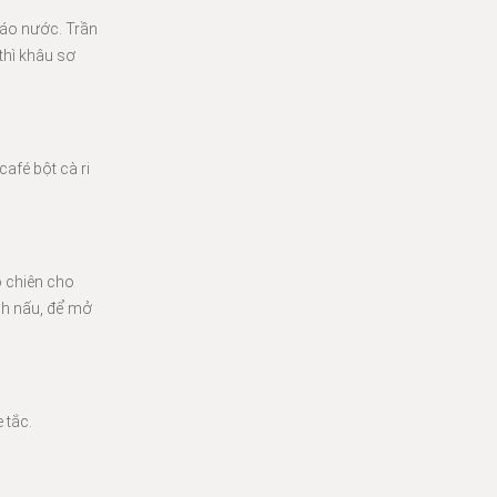
 ráo nước. Trần
thì khâu sơ
afé bột cà ri
o chiên cho
ình nấu, để mở
 tắc.