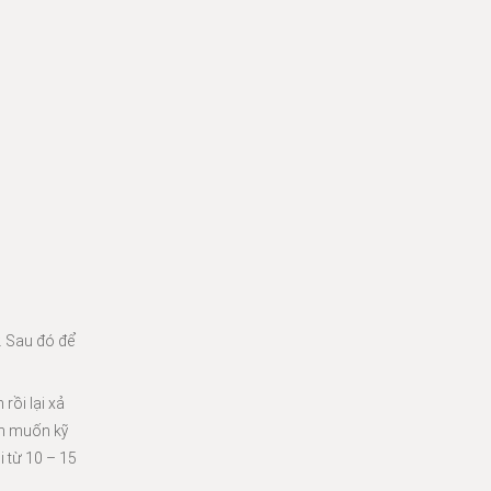
ỹ. Sau đó để
rồi lại xả
ạn muốn kỹ
i từ 10 – 15