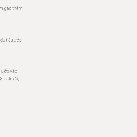
iấm gạo thêm
xíu tiêu ướp
đã ướp vào
3 là được,