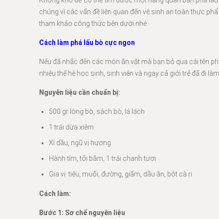
Không khó để có thể tìm được một hàng quán bán phá lấu ở
chúng vì các vấn đề liên quan đến vệ sinh an toàn thực phẩ
tham khảo công thức bên dưới nhé.
Cách làm phá lấu bò cực ngon
Nếu đã nhắc đến các món ăn vặt mà bạn bỏ qua cái tên phá l
nhiêu thế hệ học sinh, sinh viên và ngay cả giới trẻ đã đi làm
Nguyên liệu cần chuẩn bị:
500 gr lòng bò, sách bò, lá lách
1 trái dừa xiêm
Xì dầu, ngũ vị hương
Hành tím, tỏi băm, 1 trái chanh tươi
Gia vị: tiêu, muối, đường, giấm, dầu ăn, bột cà ri
Cách làm:
Bước 1: Sơ chế nguyên liệu