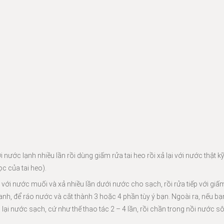
 nước lạnh nhiều lần rồi dùng giấm rửa tai heo rồi xả lại với nước thật k
c của tai heo).
ỹ với nước muối và xả nhiều lần dưới nước cho sạch, rồi rửa tiếp với giấm 
anh, để ráo nước và cắt thành 3 hoặc 4 phần tùy ý bạn. Ngoài ra, nếu b
lại nước sạch, cứ như thế thao tác 2 – 4 lần, rồi chần trong nồi nước sô