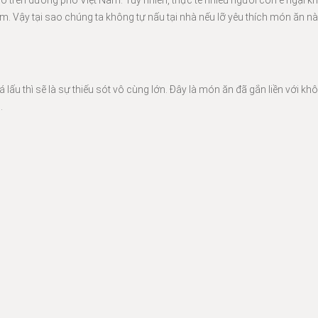
 trên đường phố Việt Nam. Tuy nhiên, thực tế nhiều người còn e ngại kh
m. Vậy tại sao chúng ta không tự nấu tại nhà nếu lỡ yêu thích món ăn nà
ấu thì sẽ là sự thiếu sót vô cùng lớn. Đây là món ăn đã gắn liền với khô
.