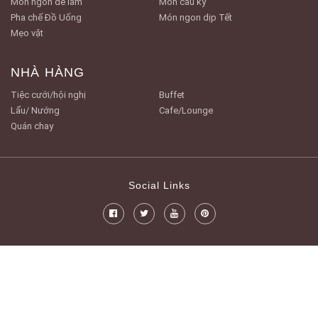
Món ngon dễ làm
Món cầu kỳ
Pha chế Đồ Uống
Món ngon dịp Tết
Mẹo vặt
NHÀ HÀNG
Tiệc cưới/hội nghị
Buffet
Lẩu/ Nướng
Cafe/Lounge
Quán chay
Social Links