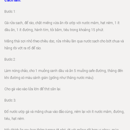
Cách làm:
Bước 1:
Gà rửa sạch, để ráo, chặt miếng vừa ăn rồi ướp với nước mắm, hạt nêm, 1 ít
dầu ăn, 1 ít đường, hành tím, tỏi băm, tiêu trong khoảng 15 phút.
Măng thái sợi nhỏ theo chiều dọc, rửa nhiều lần qua nước sạch cho bớt chua và
hăng rồi vớt ra rổ để ráo.
Bước 2:
Làm nóng chảo, cho 1 muỗng canh dầu và ăn 5 muỗng cafe đường, thắng đến
khi đường có màu cánh gián (giống như thắng nước màu).
Cho gà vào xào lửa lớn để thịt săn lại.
Bước 3:
Đổ nước ướp gà và măng chua vào đảo cùng, nêm lại với ít nước mắm, đường,
tiêu, hạt nêm.