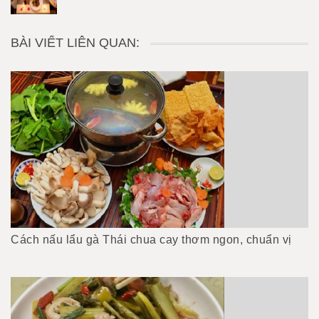
BÀI VIẾT LIÊN QUAN:
Cách nấu lẩu gà Thái chua cay thơm ngon, chuẩn vị