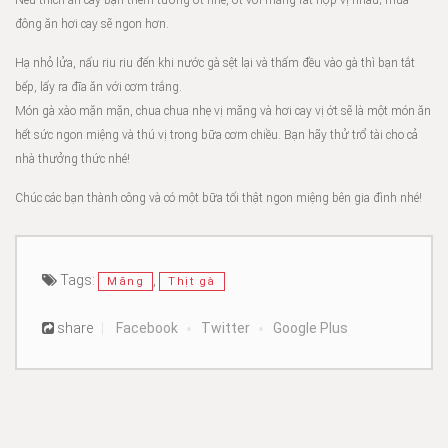
Nếu thích ăn cay bạn thêm tương ớt nhé, ớt với măng rất hợp vị nhau; mùa
đông ăn hơi cay sẽ ngon hơn.
Hạ nhỏ lửa, nấu riu riu đến khi nước gà sệt lại và thấm đều vào gà thì bạn tắt
bếp, lấy ra đĩa ăn với cơm trắng.
Món gà xào mặn mặn, chua chua nhẹ vị măng và hơi cay vị ớt sẽ là một món ăn
hết sức ngon miệng và thú vị trong bữa cơm chiều. Bạn hãy thử trổ tài cho cả
nhà thưởng thức nhé!
Chúc các bạn thành công và có một bữa tối thật ngon miệng bên gia đình nhé!
Tags:
,
Măng
Thịt gà
share
Facebook
Twitter
Google Plus