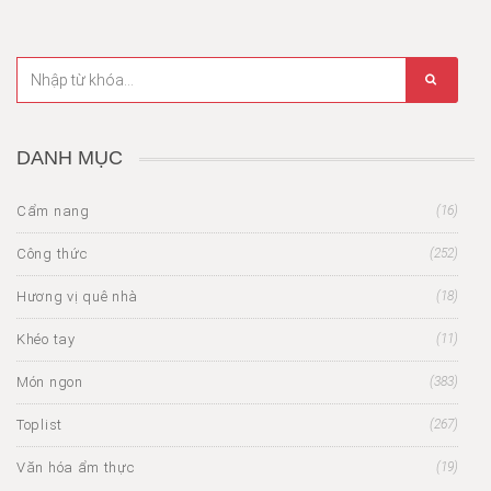
DANH MỤC
Cẩm nang
(16)
Công thức
(252)
Hương vị quê nhà
(18)
Khéo tay
(11)
Món ngon
(383)
Toplist
(267)
Văn hóa ẩm thực
(19)