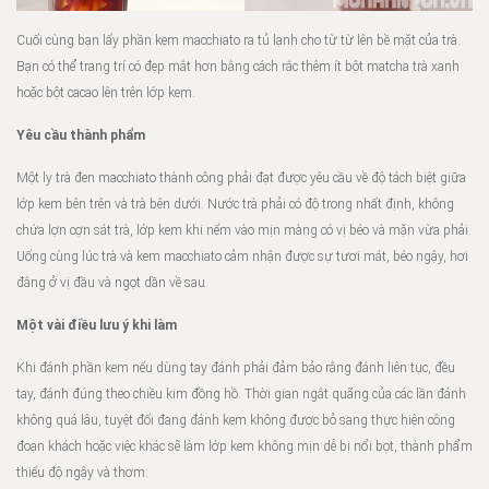
Cuối cùng bạn lấy phần kem macchiato ra tủ lạnh cho từ từ lên bề mặt của trà.
Bạn có thể trang trí có đẹp mắt hơn bằng cách rắc thêm ít bột matcha trà xanh
hoặc bột cacao lên trên lớp kem.
Yêu cầu thành phẩm
Một ly trà đen macchiato thành công phải đạt được yêu cầu về độ tách biệt giữa
lớp kem bên trên và trà bên dưới. Nước trà phải có độ trong nhất định, không
chứa lợn cợn sát trà, lớp kem khi nếm vào mịn màng có vị béo và mặn vừa phải.
Uống cùng lúc trà và kem macchiato cảm nhận được sự tươi mát, béo ngậy, hơi
đắng ở vị đầu và ngọt dần về sau.
Một vài điều lưu ý khi làm
Khi đánh phần kem nếu dùng tay đánh phải đảm bảo rằng đánh liên tục, đều
tay, đánh đúng theo chiều kim đồng hồ. Thời gian ngắt quãng của các lần đánh
không quá lâu, tuyệt đối đang đánh kem không được bỏ sang thực hiện công
đoạn khách hoặc việc khác sẽ làm lớp kem không mịn dễ bị nổi bọt, thành phẩm
thiếu độ ngậy và thơm.