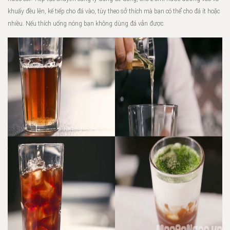
khuấy đều lên, kế tiếp cho đá vào, tùy theo sở thích mà bạn có thể cho đá ít hoặc
nhiều. Nếu thích uống nóng bạn không dùng đá vẫn được.