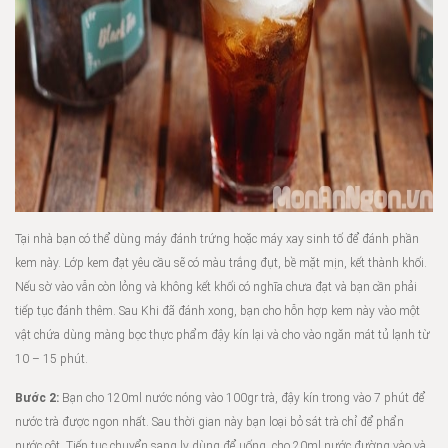
Tại nhà bạn có thể dùng máy đánh trứng hoặc máy xay sinh tố để đánh phần
kem này. Lớp kem đạt yêu cầu sẽ có màu trắng đụt, bề mặt mịn, kết thành khối.
Nếu sờ vào vẫn còn lỏng và không kết khối có nghĩa chưa đạt và bạn cần phải
tiếp tục đánh thêm. Sau Khi đã đánh xong, bạn cho hỗn hợp kem này vào một
vật chứa dùng màng bọc thực phẩm đậy kín lại và cho vào ngăn mát tủ lạnh từ
10 – 15 phút.
Bước 2:
Bạn cho 120ml nước nóng vào 100gr trà, đậy kín trong vào 7 phút để
nước trà được ngon nhất. Sau thời gian này bạn loại bỏ sát trà chỉ để phẩn
nước côt. Tiếp tục chuyển sang ly dùng để uống, cho 20ml nước đường vào và