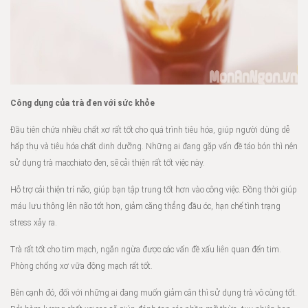
Công dụng của trà đen với sức khỏe
Đầu tiên chứa nhiều chất xơ rất tốt cho quá trình tiêu hóa, giúp người dùng dễ
hấp thụ và tiêu hóa chất dinh dưỡng. Những ai đang gặp vấn đề táo bón thì nên
sử dụng trà macchiato đen, sẽ cải thiện rất tốt việc này.
Hỗ trợ cải thiện trí não, giúp bạn tập trung tốt hơn vào công việc. Đồng thời giúp
máu lưu thông lên não tốt hơn, giảm căng thẳng đầu óc, hạn chế tình trạng
stress xảy ra.
Trà rất tốt cho tim mạch, ngăn ngừa được các vấn đề xấu liên quan đến tim.
Phòng chống xơ vữa động mạch rất tốt.
Bên cạnh đó, đối với những ai đang muốn giảm cân thì sử dụng trà vô cùng tốt.