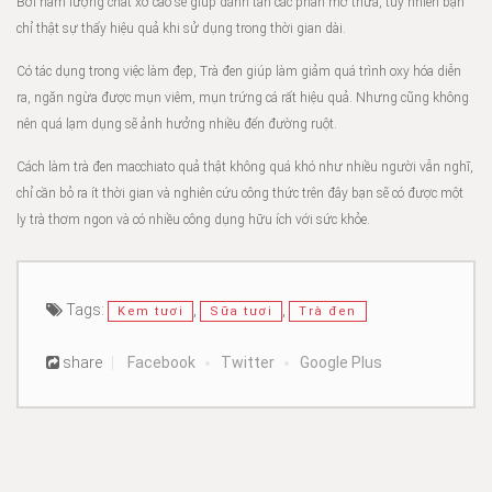
Bởi hàm lượng chất xơ cao sẽ giúp đánh tan các phần mỡ thừa, tuy nhiên bạn
chỉ thật sự thấy hiệu quả khi sử dụng trong thời gian dài.
Có tác dụng trong việc làm đẹp, Trà đen giúp làm giảm quá trình oxy hóa diễn
ra, ngăn ngừa được mụn viêm, mụn trứng cá rất hiệu quả. Nhưng cũng không
nên quá lạm dụng sẽ ảnh hưởng nhiều đến đường ruột.
Cách làm trà đen macchiato quả thật không quá khó như nhiều người vẫn nghĩ,
chỉ cần bỏ ra ít thời gian và nghiên cứu công thức trên đây bạn sẽ có được một
ly trà thơm ngon và có nhiều công dụng hữu ích với sức khỏe.
Tags:
,
,
Kem tươi
Sữa tươi
Trà đen
share
Facebook
Twitter
Google Plus