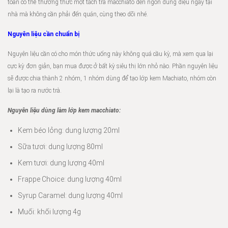
toàn có thể thưởng thức một tách trà macchiato đen ngon đúng điệu ngay tại
nhà mà không cần phải đến quán, cùng theo dõi nhé.
Nguyên liệu cần chuẩn bị
Nguyên liệu cần có cho món thức uống này không quá cầu kỳ, mà xem qua lại
cực kỳ đơn giản, bạn mua được ở bất kỳ siêu thị lớn nhỏ nào. Phần nguyên liệu
sẽ được chia thành 2 nhóm, 1 nhóm dùng để tạo lớp kem Machiato, nhóm còn
lại là tạo ra nước trà.
Nguyên liệu dùng làm lớp kem macchiato:
Kem béo lỏng: dung lượng 20ml
Sữa tươi: dung lượng 80ml
Kem tươi: dung lượng 40ml
Frappe Choice: dung lượng 40ml
Syrup Caramel: dung lượng 40ml
Muối: khối lượng 4g