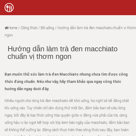
Home
/
Công thức
/
Đồ uống
/
Hướng dẫn làm trà đen macchiato chuẩn vị thơm
ngon
Hướng dẫn làm trà đen macchiato
chuẩn vị thơm ngon
Bạn muốn thử sức làm trà đen Macchiato nhưng chưa tìm được công
thức đúng chuẩn. Nếu như vậy, hãy tham khảo qua ngay công thức
hướng dẫn ngay dưới đây.
Nhiều người cho rằng trà đen macchiato rất khó uống, họ nghĩ sẽ rất đắng chát
khi uống vào. Tuy nhiên chỉ cần dùng thử một lần, đảm bảo bạn sẽ siêu lòng
ngay, bởi đây là loại thức uống hòa quyện giữa vị đắng vừa phải của trà, càng
uống hậu vị lại ngọt kết hợp với lớp kem béo ngậy của macchiato, đảm bảo bạn
sẽ không thể cưỡng lại. Bằng cách thực hiện theo công thức sau đây, bạn hoàn