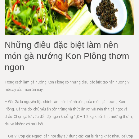
Những điều đặc biệt làm nên
món gà nướng Kon Plông thơm
ngon
Trong cách làm gà nướng Kon Plông có những điều đặc biệt tạo nên hương vị
mê say của món ăn này:
– Gà: Gà là nguyên liệu chính làm nên thành công của món gà nướng Kon
Plông. Gà thả đồi chủ yếu ăn côn trùng và thức ăn rơi vãi nên thịt gà ngọt và
chắc. Chọn gà tơ vừa đến độ ngon khoảng 1,0 – 1,2 kg khiến thịt nướng thơm,
dai và không có mùi hôi.
– Gia vị ướp gà: Người dân nơi đây sử dụng các loại lá rừng khác nhau để ướp