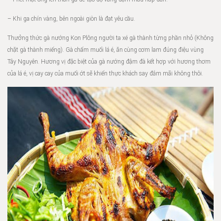
– Khi ga chín vàng, bên ngoài giòn là đạt yêu cầu.
Thưởng thức gà nướng Kon Plông người ta xé gà thành từng phần nhỏ (Không
chặt gà thành miếng). Gà chấm muối lá é, ăn cùng cơm lam đúng điệu vùng
Tây Nguyên. Hương vị đặc biệt của gà nướng đậm đà kết hợp với hương thơm
của lá é, vị cay cay của muối ớt sẽ khiến thực khách say đắm mãi không thôi.