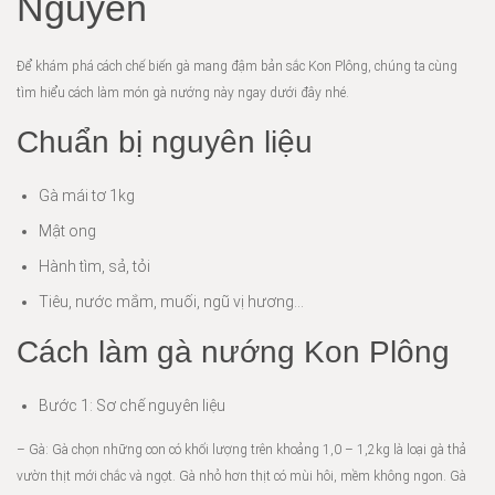
Nguyên
Để khám phá cách chế biến gà mang đậm bản sắc Kon Plông, chúng ta cùng
tìm hiểu cách làm món gà nướng này ngay dưới đây nhé.
Chuẩn bị nguyên liệu
Gà mái tơ 1kg
Mật ong
Hành tìm, sả, tỏi
Tiêu, nước mắm, muối, ngũ vị hương…
Cách làm gà nướng Kon Plông
Bước 1: Sơ chế nguyên liệu
– Gà: Gà chọn những con có khối lượng trên khoảng 1,0 – 1,2kg là loại gà thả
vườn thịt mới chắc và ngọt. Gà nhỏ hơn thịt có mùi hôi, mềm không ngon. Gà