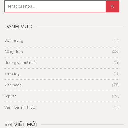
DANH MỤC
Cẩm nang
(16)
Công thức
(252)
Hương vị quê nhà
(18)
Khéo tay
(11)
Món ngon
(383)
Toplist
(267)
Văn hóa ẩm thực
(19)
BÀI VIẾT MỚI