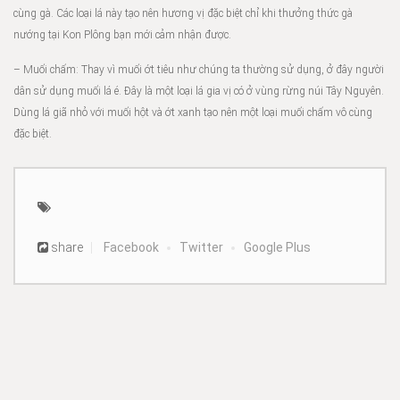
cùng gà. Các loại lá này tạo nên hương vị đặc biệt chỉ khi thưởng thức gà
nướng tại Kon Plông bạn mới cảm nhận được.
– Muối chấm: Thay vì muối ớt tiêu như chúng ta thường sử dụng, ở đây người
dân sử dụng muối lá é. Đây là một loại lá gia vị có ở vùng rừng núi Tây Nguyên.
Dùng lá giã nhỏ với muối hột và ớt xanh tạo nên một loại muối chấm vô cùng
đặc biệt.
share
Facebook
Twitter
Google Plus