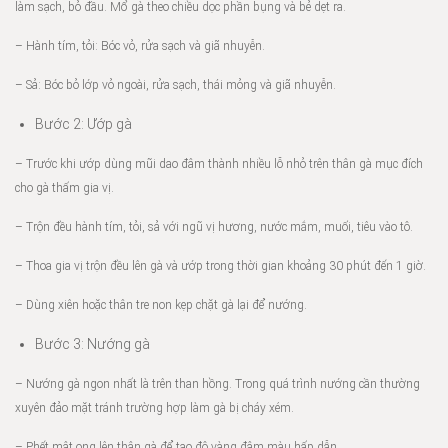
làm sạch, bỏ đầu. Mổ gà theo chiều dọc phần bụng và bẻ dẹt ra.
– Hành tím, tỏi: Bóc vỏ, rửa sạch và giã nhuyễn.
– Sả: Bóc bỏ lớp vỏ ngoài, rửa sạch, thái mỏng và giã nhuyễn.
Bước 2: Ướp gà
– Trước khi ướp dùng mũi dao đâm thành nhiều lỗ nhỏ trên thân gà mục đích
cho gà thấm gia vị.
– Trộn đều hành tím, tỏi, sả với ngũ vị hương, nước mắm, muối, tiêu vào tô.
– Thoa gia vị trộn đều lên gà và ướp trong thời gian khoảng 30 phút đến 1 giờ.
– Dùng xiên hoặc thân tre non kẹp chặt gà lại để nướng.
Bước 3: Nướng gà
– Nướng gà ngon nhất là trên than hồng. Trong quá trình nướng cần thường
xuyên đảo mặt tránh trường hợp làm gà bị cháy xém.
– Phết mật ong lên thân gà để tạo độ vàng đậm màu hấp dẫn.