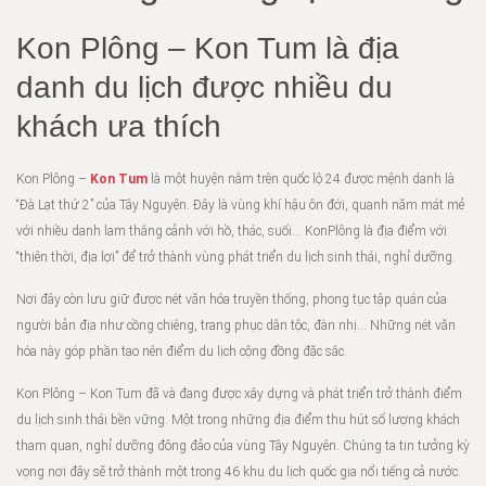
Kon Plông – Kon Tum là địa
danh du lịch được nhiều du
khách ưa thích
Kon Plông –
Kon Tum
là một huyện nằm trên quốc lộ 24 được mệnh danh là
“Đà Lạt thứ 2” của Tây Nguyên. Đây là vùng khí hậu ôn đới, quanh năm mát mẻ
với nhiều danh lam thắng cảnh với hồ, thác, suối… KonPlông là địa điểm với
“thiên thời, địa lợi” để trở thành vùng phát triển du lịch sinh thái, nghỉ dưỡng.
Nơi đây còn lưu giữ được nét văn hóa truyền thống, phong tục tập quán của
người bản địa như cồng chiêng, trang phục dân tộc, đàn nhị… Những nét văn
hóa này góp phần tạo nên điểm du lịch cộng đồng đặc sắc.
Kon Plông – Kon Tum đã và đang được xây dựng và phát triển trở thành điểm
du lịch sinh thái bền vững. Một trong những địa điểm thu hút số lượng khách
tham quan, nghỉ dưỡng đông đảo của vùng Tây Nguyên. Chúng ta tin tưởng kỳ
vọng nơi đây sẽ trở thành một trong 46 khu du lịch quốc gia nổi tiếng cả nước.