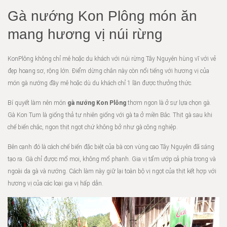
Gà nướng Kon Plông món ăn
mang hương vị núi rừng
KonPlông không chỉ mê hoặc du khách với núi rừng Tây Nguyên hùng vĩ với vẻ
đẹp hoang sơ, rộng lớn. Điểm dừng chân này còn nổi tiếng với hương vị của
món gà nướng đầy mê hoặc dù du khách chỉ 1 lần được thưởng thức.
Bí quyết làm nên món
gà nướng Kon Plông
thơm ngon là ở sự lựa chọn gà.
Gà Kon Tum là giống thả tự nhiên giống với gà ta ở miền Bắc. Thịt gà sau khi
chế biến chắc, ngon thịt ngọt chứ không bở như gà công nghiệp.
Bên cạnh đó là cách chế biến đặc biệt của bà con vùng cao Tây Nguyên đã sáng
tạo ra. Gà chỉ được mổ moi, không mổ phanh. Gia vị tẩm ướp cả phía trong và
ngoài da gà và nướng. Cách làm này giữ lại toàn bộ vị ngọt của thịt kết hợp với
hương vị của các loại gia vị hấp dẫn.