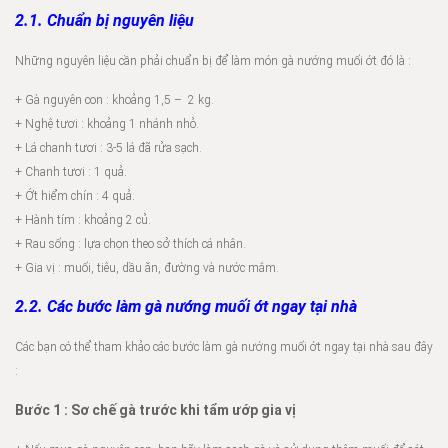
2.1. Chuẩn bị nguyên liệu
Những nguyên liệu cần phải chuẩn bị để làm món gà nướng muối ớt đó là :
+ Gà nguyên con : khoảng 1,5 – 2 kg.
+ Nghệ tươi : khoảng 1 nhánh nhỏ.
+ Lá chanh tươi : 3-5 lá đã rửa sạch.
+ Chanh tươi : 1 quả.
+ Ớt hiểm chín : 4 quả.
+ Hành tím : khoảng 2 củ.
+ Rau sống : lựa chọn theo sở thích cá nhân.
+ Gia vị : muối, tiêu, dầu ăn, đường và nước mắm.
2.2. Các bước làm gà nướng muối ớt ngay tại nhà
Các bạn có thể tham khảo các bước làm gà nướng muối ớt ngay tại nhà sau đây
:
Bước 1 : Sơ chế gà trước khi tẩm ướp gia vị