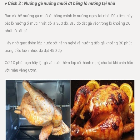
+ Cách 2 : Nướng gà nướng muối ớt bằng lò nướng tại nhà
Bạn có thể nướng gà muối ớt bằng chính lò nướng ngay tại nhà. Đầu tien, hãy
bật lò nướng ở mức nhiệt độ là 350 độ. Sau đó đặt gà vào trong lò khoảng 20
phút rồi lật gà.
Hãy nhớ quét thêm lớp nước cốt hành nghệ và nướng tiếp gà khoảng 30 phút
trong điều kiện nhiệt độ đạt 450 độ.
Cứ 20 phút bạn hãy lật gà và quét thêm lớp cốt hành nghệ cho tới khi chín hẳn
với màu vàng ươm.