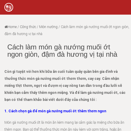
Home
/
Công thức
/
Món nướng
/
Cách làm món gà nướng muối ớt ngon giòn,
đậm đà hương vị tại nhà
Cách làm món gà nướng muối ớt
ngon giòn, đậm đà hương vị tại nhà
Còn gì tuyệt vời hơn khi bữa ăn cuối tuần quây quần bên gia đình và
thưởng thức món gà nướng muối ớt thơm thơm, cay cay. Cảm nhận
miếng thịt thơm, ngọt và đượm vị cay nồng tan dần trong đầu lưỡi sẽ
khiến bạn cảm thấy thêm ngon miệng. Và để làm gà nướng muối ớt, các
bạn có thể tham khảo bài viết dưới đây của chúng tôi :
1. Cách chọn gà để món gà nướng muối ớt thêm thơm ngon
Món gà nướng muối ớt là món ăn kèm mang lại cảm giác lạ miệng cho bữa ăn
thêm ngon. Bạn có thể thưởng thức món ăn này kèm với cơm trắng, hoặc ăn