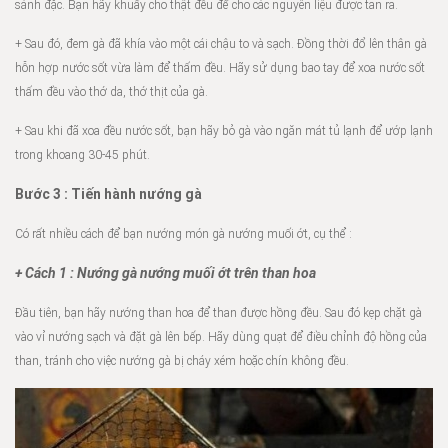
sánh đặc. Bạn hãy khuấy cho thật đều để cho các nguyên liệu được tan ra.
+ Sau đó, đem gà đã khía vào một cái chậu to và sạch. Đồng thời đổ lên thân gà
hỗn hợp nước sốt vừa làm để thấm đều. Hãy sử dụng bao tay để xoa nước sốt
thấm đều vào thớ da, thớ thịt của gà.
+ Sau khi đã xoa đều nước sốt, bạn hãy bỏ gà vào ngăn mát tủ lạnh để ướp lạnh
trong khoang 30-45 phút.
Bước 3 : Tiến hành nướng gà
Có rất nhiều cách để bạn nướng món gà nướng muối ớt, cụ thể :
+ Cách 1 : Nướng gà nướng muối ớt trên than hoa
Đầu tiên, bạn hãy nướng than hoa để than được hồng đều. Sau đó kẹp chặt gà
vào vỉ nướng sạch và đặt gà lên bếp. Hãy dùng quạt để điều chỉnh độ hồng của
than, tránh cho việc nướng gà bị cháy xém hoặc chín không đều.