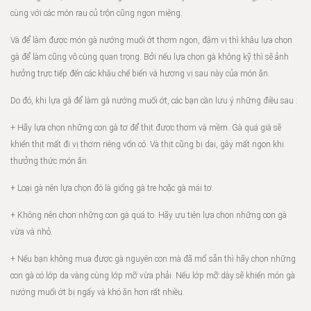
cùng với các món rau củ trộn cũng ngon miệng.
Và để làm được món gà nướng muối ớt thơm ngon, đậm vị thì khâu lựa chọn
gà để làm cũng vô cùng quan trọng. Bởi nếu lựa chọn gà không kỹ thì sẽ ảnh
hưởng trực tiếp đến các khâu chế biến và hương vị sau này của món ăn.
Do đó, khi lựa gà để làm gà nướng muối ớt, các bạn cần lưu ý những điều sau :
+ Hãy lựa chọn những con gà tơ để thịt được thơm và mềm. Gà quá già sẽ
khiến thịt mất đi vị thơm riêng vốn có. Và thịt cũng bị dai, gây mất ngon khi
thưởng thức món ăn.
+ Loại gà nên lựa chọn đó là giống gà tre hoặc gà mái tơ.
+ Không nên chọn những con gà quá to. Hãy ưu tiên lựa chọn những con gà
vừa và nhỏ.
+ Nếu bạn không mua được gà nguyên con mà đã mổ sẵn thì hãy chọn những
con gà có lớp da vàng cùng lớp mỡ vừa phải. Nếu lớp mỡ dày sẽ khiến món gà
nướng muối ớt bị ngấy và khó ăn hơn rất nhiều.