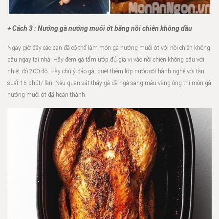
+ Cách 3 : Nướng gà nướng muối ớt bằng nồi chiên không dầu
Ngay giờ đây các bạn đã có thể làm món gà nướng muối ớt với nồi chiên không
dầu ngay tại nhà. Hãy đem gà tẩm ướp đủ gia vị vào nồi chiên không dầu với
nhiệt độ 200 độ. Hãy chú ý đảo gà, quét thêm lớp nước cốt hành nghệ với tần
suất 15 phút/ lần. Nếu quan sát thấy gà đã ngả sang màu vàng óng thì món gà
nướng muối ớt đã hoàn thành.