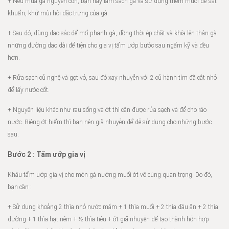
+ Nếu mua gà nguyên con, bạn hãy làm sạch gà và sử dụng thêm muối để sát
khuẩn, khử mùi hôi đặc trưng của gà.
+ Sau đó, dùng dao sắc để mổ phanh gà, đồng thời ép chặt và khía lên thân gà
những đường dao dài để tiện cho gia vị tẩm ướp bước sau ngấm kỹ và đều
hơn.
+ Rửa sạch củ nghệ và gọt vỏ, sau đó xay nhuyễn với 2 củ hành tím đã cắt nhỏ
để lấy nước cốt.
+ Nguyên liệu khác như rau sống và ớt thì cần được rửa sạch và để cho ráo
nước. Riêng ớt hiểm thì bạn nên giã nhuyễn để dễ sử dụng cho những bước
sau.
Bước 2 : Tẩm ướp gia vị
Khâu tẩm ướp gia vị cho món gà nướng muối ớt vô cùng quan trọng. Do đó,
bạn cần :
+ Sử dụng khoảng 2 thìa nhỏ nước mắm + 1 thìa muối + 2 thìa dầu ăn + 2 thìa
đường + 1 thìa hạt nêm + ½ thìa tiêu + ớt giã nhuyễn để tạo thành hỗn hợp