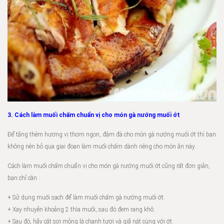
3. Cách làm muối chấm chuẩn vị cho món gà nướng muối ớt
Để tăng thêm hương vị thơm ngon, đậm đà cho món gà nướng muối ớt thì bạn
không nên bỏ qua giai đoạn làm muối chấm dành riêng cho món ăn này.
Cách làm muối chấm chuẩn vị cho món gà nướng muối ớt cũng rất đơn giản,
bạn chỉ cần :
+ Sử dụng muối sạch để làm muối chấm gà nướng muối ớt.
+ Xay nhuyễn khoảng 2 thìa muối, sau đó đem rang khô.
+ Sau đó, hãy cắt sợi mỏng lá chanh tươi và giã nát cùng với ớt.