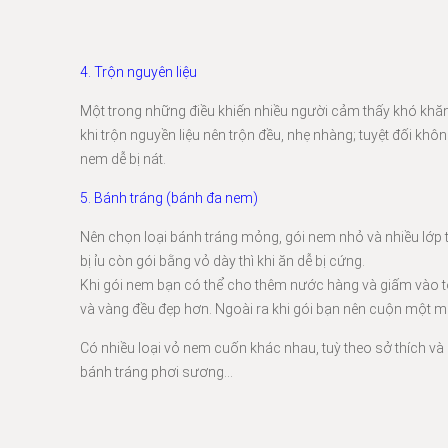
4. Trộn nguyên liệu
Một trong những điều khiến nhiều người cảm thấy khó khăn v
khi trộn nguyền liệu nên trộn đều, nhẹ nhàng; tuyệt đối khô
nem dễ bị nát.
5. Bánh tráng (bánh đa nem)
Nên chọn loại bánh tráng mỏng, gói nem nhỏ và nhiều lớp t
bị ỉu còn gói bằng vỏ dày thì khi ăn dễ bị cứng.
Khi gói nem bạn có thể cho thêm nước hàng và giấm vào t
và vàng đều đẹp hơn. Ngoài ra khi gói bạn nên cuộn một mé
Có nhiều loại vỏ nem cuốn khác nhau, tuỳ theo sở thích v
bánh tráng phơi sương…