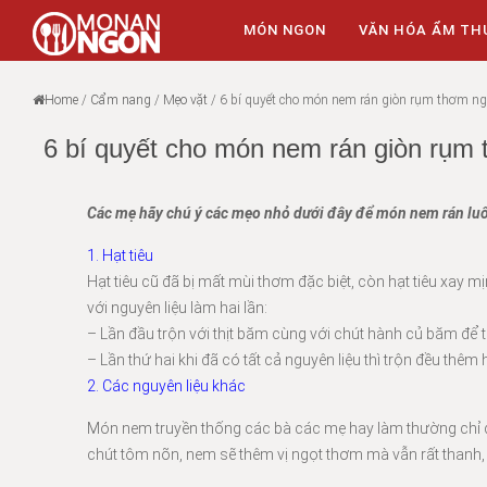
MÓN NGON
VĂN HÓA ẨM TH
Home
/
Cẩm nang
/
Mẹo vặt
/
6 bí quyết cho món nem rán giòn rụm thơm ngo
6 bí quyết cho món nem rán giòn rụm 
Các mẹ hãy chú ý các mẹo nhỏ dưới đây để món nem rán lu
1. Hạt tiêu
Hạt tiêu cũ đã bị mất mùi thơm đặc biệt, còn hạt tiêu xay mị
với nguyên liệu làm hai lần:
– Lần đầu trộn với thịt băm cùng với chút hành củ băm để t
– Lần thứ hai khi đã có tất cả nguyên liệu thì trộn đều thêm 
2. Các nguyên liệu khác
Món nem truyền thống các bà các mẹ hay làm thường chỉ dùn
chút tôm nõn, nem sẽ thêm vị ngọt thơm mà vẫn rất thanh, 