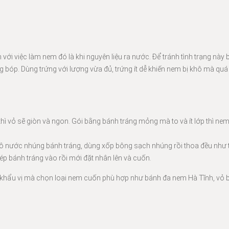
ới việc làm nem đó là khi nguyên liệu ra nước. Để tránh tình trạng này 
ng bóp. Dùng trứng với lượng vừa đủ, trứng ít dễ khiến nem bị khô mà quá
hì vỏ sẽ giòn và ngon. Gói bằng bánh tráng mỏng mà to và ít lớp thì nem
ô nước nhúng bánh tráng, dùng xốp bông sạch nhúng rồi thoa đều như 
p bánh tráng vào rồi mới đặt nhân lên và cuốn.
à khẩu vị mà chọn loại nem cuốn phù hợp như bánh đa nem Hà Tĩnh, vỏ b