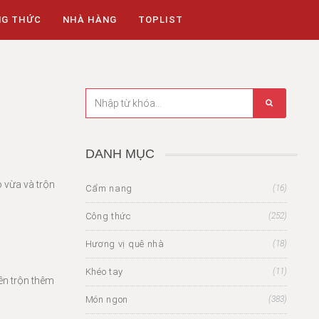
NG THỨC
NHÀ HÀNG
TOPLIST
DANH MỤC
ỏ vừa và trộn
Cẩm nang
(16)
Công thức
(252)
Hương vị quê nhà
(18)
Khéo tay
(11)
ên trộn thêm
Món ngon
(383)