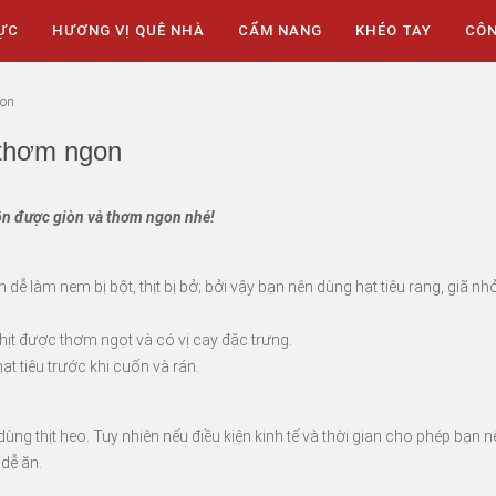
ỰC
HƯƠNG VỊ QUÊ NHÀ
CẨM NANG
KHÉO TAY
CÔ
n ​
thơm ngon ​
ôn được giòn và thơm ngon nhé!
n dễ làm nem bị bột, thịt bị bở; bởi vậy bạn nên dùng hạt tiêu rang, giã nh
hịt được thơm ngọt và có vị cay đặc trưng.
hạt tiêu trước khi cuốn và rán.
g thịt heo. Tuy nhiên nếu điều kiện kinh tế và thời gian cho phép bạn n
dễ ăn.