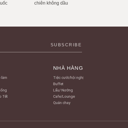
Quốc
chiên không dầu
NHÀ HÀNG
 làm
Tiệc cưới/hội nghị
Buffet
Uống
Lẩu/ Nướng
p Tết
Cafe/Lounge
Quán chay