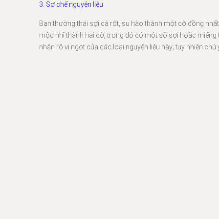
3. Sơ chế nguyên liệu
Bạn thường thái sợi cà rốt, su hào thành một cỡ đồng nhất.
mộc nhĩ thành hai cỡ, trong đó có một số sợi hoặc miếng t
nhận rõ vị ngọt của các loại nguyên liệu này; tuy nhiên ch