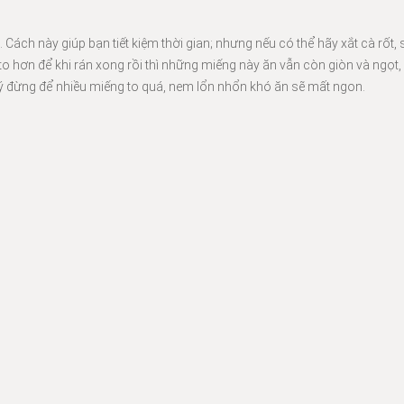
 Cách này giúp bạn tiết kiệm thời gian; nhưng nếu có thể hãy xắt cà rốt,
o hơn để khi rán xong rồi thì những miếng này ăn vẫn còn giòn và ngọt
ú ý đừng để nhiều miếng to quá, nem lổn nhổn khó ăn sẽ mất ngon.