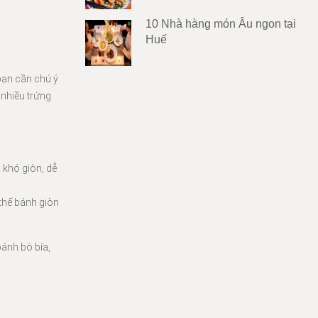
10 Nhà hàng món Âu ngon tại
Huế
bạn cần chú ý
 nhiều trứng
 khó giòn, dễ
thế bánh giòn
ánh bò bía,