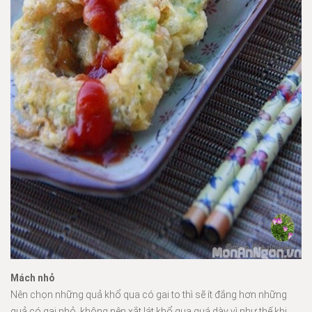
Mách nhỏ
Nên chọn những quả khổ qua có gai to thì sẽ ít đắng hơn những
quả có gai nhỏ, không nên xắt lát khổ qua quá dày vì như thế khi