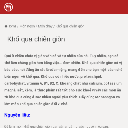
Home
/
Món ngon
/
Món chay
/
Khổ qua chiên giòn
Khổ qua chiên giòn
Quả ít nhiều chứa vị giòn vốn có và tự nhiên của nó. Tuy nhiên, bạn có
thể làm chúng giòn hơn bằng việc… đem chiên. Khổ qua chiên giòn có vị
béo béo, hơi đắng ăn rất là vừa miệng, mang đến cho bạn một cách chế
biến ngon về khổ qua. Khổ qua có nhiều nước, protein, lipid,
carbohydrat, vitamin A, B1, B2, C, khoáng chất như calcium, potassium,
magné, sắt, kẽm, là thực phẩm rất tốt cho sức khoẻ vì vậy các món ăn
từ khổ qua cũng được nhiều người yêu thích. Hãy cùng Monanngon.vn
làm món khổ qua chiên giòn đổi vị nhé.
Nguyên liệu:
Để làm món khổ qua chiên giòn bạn cần chuẩn bị các nguyên liệu sau: