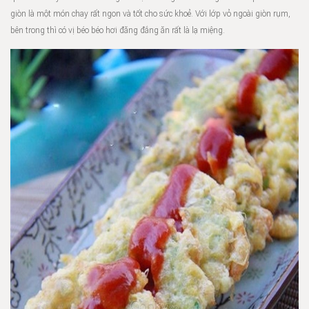
giòn là một món chay rất ngon và tốt cho sức khoẻ. Với lớp vỏ ngoài giòn rụm,
bên trong thì có vị béo béo hơi đăng đắng ăn rất là lạ miệng.