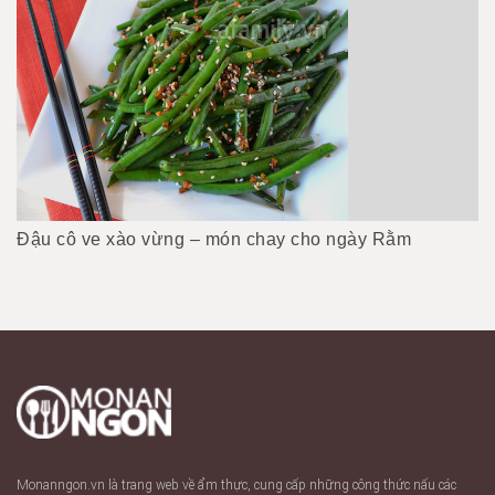
Đậu cô ve xào vừng – món chay cho ngày Rằm
Monanngon.vn là trang web về ẩm thực, cung cấp những công thức nấu các