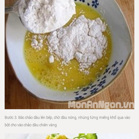
Bước 3: Bắc chảo dầu lên bếp, chờ dầu nóng, nhúng từng miếng khổ qua vào
bột cho vào chảo dầu chiên vàng.