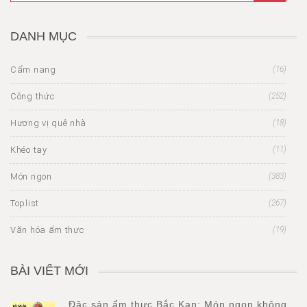
DANH MỤC
Cẩm nang
(16)
Công thức
(252)
Hương vị quê nhà
(18)
Khéo tay
(11)
Món ngon
(383)
Toplist
(267)
Văn hóa ẩm thực
(19)
BÀI VIẾT MỚI
Đặc sản ẩm thực Bắc Kạn: Món ngon không