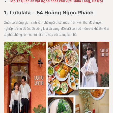
Top 12 Quán ăn vặt ngon nhất khu vực Chùa Láng, Hà Nội
1. Lutulata – 54 Hoàng Ngọc Phách
Quán có không gian xinh xắn, chỗ ngồi thoải mái, nhân viên thái độ chuyên
nghiệp. Menu đồ ăn, đồ uống khá đa dạng, đặc biệt có 1 số món chè khá ổn. Giá
cả phải chăng, là một nơi rất phù hợp với tụ tập bạn bè.