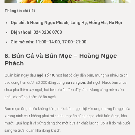
Thông tin chi tiết
Địa chỉ:
5 Hoàng Ngọc Phách, Láng Hạ, Đống Đa, Hà Nội
Điện thoại:
024 3206 0708
Giờ mở cửa: 11:00–14:00, 17:00–21:00
6.
Bún Cá và Bún Mọc
–
Hoàng Ngọc
Phách
Quán bán ngay đầu
ngõ số 19
, một bát có đầy đặn bún, mùng và nhiều cá chỉ
dao động trên dưới 30.000 đồng cùng
cá rán giòn
, thịt ngọt. Nước bún chua
chua pha thêm cay ngọt, hơi beo béo ăn đưa đẩy lắm. Mùng cũng mềm vừa
phải, có thể gọi thêm để ăn ngoài.
Bún mọc cũng nhiều không kém, nước bún ngọt thịt vô cùng nhưng là ngọt của
xương ninh chứ không phải mì chính, mọc ăn cũng ngon, chất bún được, khá
mướt. Quá hợp lí và xứng đáng cho một bữa ăn chất lượng. Đó là lí do mà buổi
sáng và trưa, quán khá đông khách.