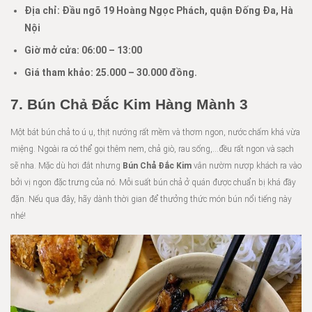
Địa chỉ: Đầu ngõ 19 Hoàng Ngọc Phách, quận Đống Đa, Hà
Nội
Giờ mở cửa: 06:00
–
13:00
Giá tham khảo:
25.000 –
30.000 đồng.
7. Bún Chả Đắc Kim Hàng Mành 3
Một bát bún chả to ú ụ, thịt nướng rất mềm và thơm ngon, nước chấm khá vừa
miệng. Ngoài ra có thể gọi thêm nem, chả giò, rau sống,…đều rất ngon và sạch
sẽ nha. Mặc dù hơi đắt nhưng
Bún Chả Đắc Kim
vân nườm nượp khách ra vào
bởi vị ngon đặc trưng của nó. Mỗi suất bún chả ở quán được chuẩn bị khá đầy
đặn. Nếu qua đây, hãy dành thời gian để thưởng thức món bún nổi tiếng này
nhé!