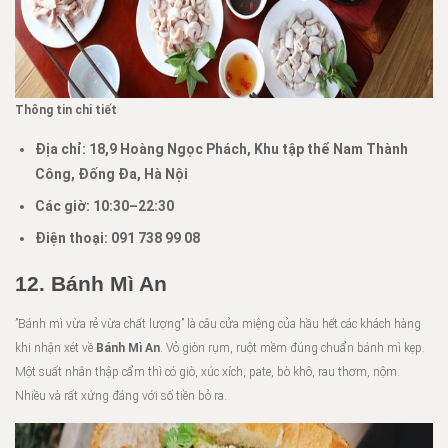
Thông tin chi tiết
Địa chỉ: 18,9 Hoàng Ngọc Phách, Khu tập thể Nam Thành
Công, Đống Đa, Hà Nội
Các giờ: 10:30–22:30
Điện thoại: 091 738 99 08
12. Bánh Mì An
”Bánh mì vừa rẻ vừa chất lượng” là câu cửa miệng của hầu hết các khách hàng
khi nhận xét về
Bánh Mì An
. Vỏ giòn rụm, ruột mềm đúng chuẩn bánh mì kẹp.
Một suất nhân thập cẩm thì có giò, xúc xích, pate, bò khô, rau thơm, nộm.
Nhiều và rất xứng đáng với số tiền bỏ ra.