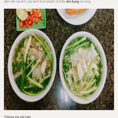
dầm dề vừa ẩm vừa lạnh thực khách sẽ thấy
ấm bụng
vô cùng.
Thông tin chi tiết