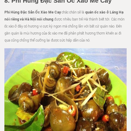
8. Phi Hùng Đặc Sản Ốc Xào Me Cay
Phi Hùng Đặc Sản Ốc Xào Me Cay
chắc chắn sẽ là
quán ốc xào ở Láng Hạ
nói riêng và Hà Nội nói chung
được nhiều bạn trẻ Hà thành biết tới. Các món
ốc xào ở đây có hương vị cực kỳ ngon mà chẳng lẫn với bất cứ quán nào. Đến
gần quán là mùi hương của ốc xào me đã phản phất hương thơm khiến ai đi
qua cũng chẳng thể cưỡng lại được sức hấp dẫn của nó.