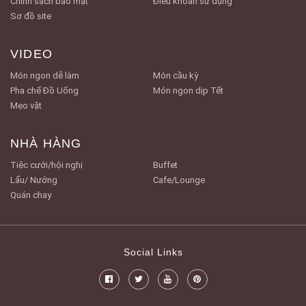
Chính sách bảo mật
Điều khoản sử dụng
Sơ đồ site
VIDEO
Món ngon dễ làm
Món cầu kỳ
Pha chế Đồ Uống
Món ngon dịp Tết
Mẹo vặt
NHÀ HÀNG
Tiệc cưới/hội nghị
Buffet
Lẩu/ Nướng
Cafe/Lounge
Quán chay
Social Links