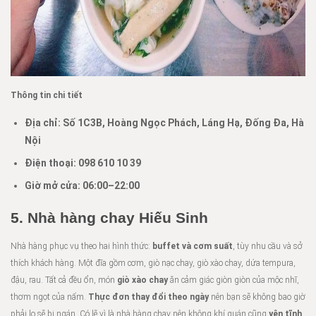
Thông tin chi tiết
Địa chỉ:
Số 1C3B, Hoàng Ngọc Phách, Láng Hạ, Đống Đa, Hà
Nội
Điện thoại:
098 610 10 39
Giờ mở cửa: 06:00–22:00
5. Nhà hàng chay Hiếu Sinh
Nhà hàng phục vụ theo hai hình thức:
buffet và cơm suất
, tùy nhu cầu và sở
thích khách hàng. Một đĩa gồm cơm, giò nạc chay, giò xào chay, dứa tempura,
đậu, rau. Tất cả đều ổn, món
giò xào chay
ăn cảm giác giòn giòn của mộc nhĩ,
thơm ngọt của nấm.
Thực đơn thay đổi theo ngày
nên bạn sẽ không bao giờ
phải lo sẽ bị ngán. Có lẽ vì là nhà hàng chay nên không khí quán cũng
yên tĩnh
,