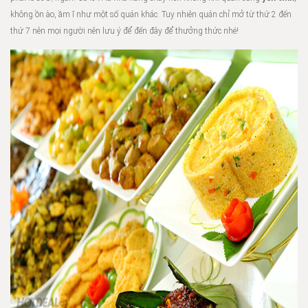
không ồn ào, ầm ĩ như một số quán khác. Tuy nhiên quán chỉ mở từ thứ 2 đến
thứ 7 nên mọi người nên lưu ý để đến đây để thưởng thức nhé!