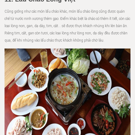
Cũng giống như các món lẩu cháo khác, món lẩu cháo lòng cũng được quán
chế từ nước ninh xương thêm gạo. Điểm khác biệt là cháo có thêm ít tiết, còn các
loại lòng non, gan, dạ dày, tim, cật… sẽ được thực khách nhúng khi lên bàn ăn.
Riêng tim, cật, gan còn tươi, các loại lòng như lòng non, dạ dày đều được chần
qua, để khi nhúng vào lẩu cháo thực khách không phải chờ lâu.