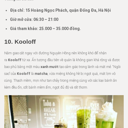
Địa chỉ: 15 Hoàng Ngọc Phách, quận Đống Đa, Hà Nội
Giờ mở cửa: 06:30
–
21:00
Giá tham khảo:
25.000 –
35.000 đồng.
10.
Kooloff
Nằm giao cắt ngay với đường Nguyên Hồng nên không khó để nhận
ra
Kooloff
từ xa. Ấn tượng đầu tiên về quán là không gian khá rộng và được
bao phủ bằng một màu
xanh mướt
tạo cảm giác trong lành và mát mẻ. “Ngôi
sao” của
Kooloff
là
matcha
, vừa miệng không hề bị ngọt quá, mát lịm vô
cùng. Thạch mềm, mịn như tan chảy trong miệng cùng với các loại bánh ăn
kèm đều ổn, cốt bánh mềm ẩm, ngọt đủ độ và rất thơm.