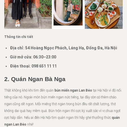
Thông tin chi tiết
Địa chỉ:
54 Hoàng Ngọc Phách, Láng Hạ, Đống Đa, Hà Nội
Giờ mở cửa: 06:30–23:00
Điện thoại:
098 651 11 11
2. Quán Ngan Bà Nga
Thật không khó khi tìm đến quán
bún miến ngan Lan Béo
tại Hà Nội vì độ nổi
tiếng của nó. Ngoài món bún miến ngan nức tiếng, tại đây còn có thêm cháo
ngan cũng rất ngon. Mỗi miếng thịt ngan trong bún đều rất chất lượng, thịt
không dai quá hay mềm quá. Bún trộn ngan thì cực kỳ xuất sắc vì vị chua ngọt
cực hấp dẫn. Nếu ai đến Hà Nội tìm quán ngan thì hãy ghé thưởng thức
quán
ngan Lan Béo
nhé!