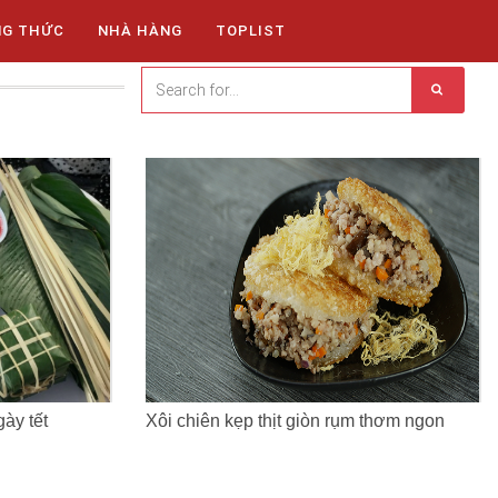
NG THỨC
NHÀ HÀNG
TOPLIST
ày tết
Xôi chiên kẹp thịt giòn rụm thơm ngon