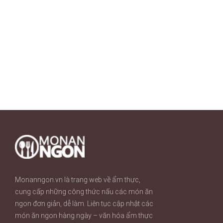
Monanngon.vn là trang web về ẩm thực,
cung cấp những công thức nấu các món ăn
ngon đơn giản, dễ làm. Liên tục cập nhật các
món ăn ngon hàng ngày – văn hóa ẩm thực