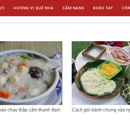
ỰC
HƯƠNG VỊ QUÊ NHÀ
CẨM NANG
KHÉO TAY
CÔ
háo chay thập cẩm thanh đạm
Cách gói bánh chưng vào ng