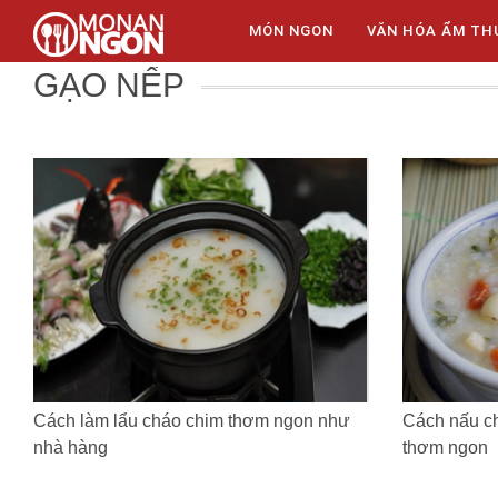
MÓN NGON
VĂN HÓA ẨM TH
GẠO NẾP
Cách làm lẩu cháo chim thơm ngon như
Cách nấu c
nhà hàng
thơm ngon