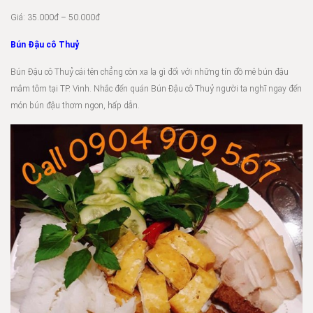
Giá: 35.000đ – 50.000đ
Bún Đậu cô Thuỷ
Bún Đậu cô Thuỷ cái tên chẳng còn xa lạ gì đối với những tín đồ mê bún đậu
mắm tôm tại TP. Vinh. Nhắc đến quán Bún Đậu cô Thuỷ người ta nghĩ ngay đến
món bún đậu thơm ngon, hấp dẫn.