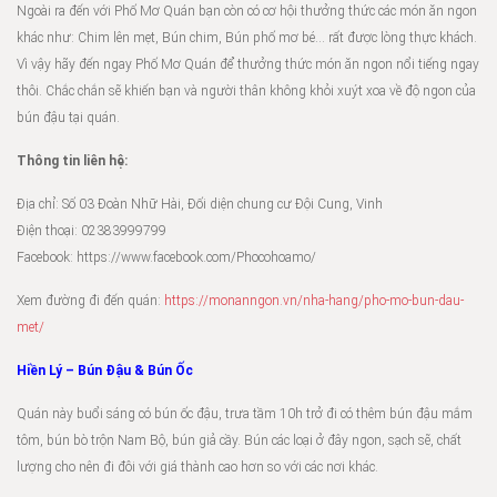
Ngoài ra đến với Phố Mơ Quán bạn còn có cơ hội thưởng thức các món ăn ngon
khác như: Chim lên mẹt, Bún chim, Bún phố mơ bé… rất được lòng thực khách.
Vì vậy hãy đến ngay Phố Mơ Quán để thưởng thức món ăn ngon nổi tiếng ngay
thôi. Chắc chắn sẽ khiến bạn và người thân không khỏi xuýt xoa về độ ngon của
bún đậu tại quán.
Thông tin liên hệ:
Địa chỉ: Số 03 Đoàn Nhữ Hài, Đối diện chung cư Đội Cung, Vinh
Điện thoại: 02383999799
Facebook: https://www.facebook.com/Phocohoamo/
Xem đường đi đến quán:
https://monanngon.vn/nha-hang/pho-mo-bun-dau-
met/
Hiền Lý – Bún Đậu & Bún Ốc
Quán này buổi sáng có bún ốc đậu, trưa tầm 10h trở đi có thêm bún đậu mắm
tôm, bún bò trộn Nam Bộ, bún giả cầy. Bún các loại ở đây ngon, sạch sẽ, chất
lượng cho nên đi đôi với giá thành cao hơn so với các nơi khác.