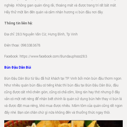
nghiệp. Không gian quán rộng rãi, thoáng mát và được trang trí rất bắt mắt.
Hãy thử một lần đến quán và cảm nhận hương vị bún đậu nơi đây.
Thông tin liên hệ:
Địa chỉ: 283 Nguyễn Văn Cừ, Hưng Bình, Tp Vinh
Điện thoại: 0983383678
Facebook: https://www.facebook.com/Bundauphoco283
Bún Đậu Dân Bùi
Bún Đậu Dân Bùi từ lâu đã hút khách tại TP. Vinh bởi món bún đậu thơm ngon.
Như nhiều quán bún đậu có tiếng khác thì bún đậu tại Bún Đậu Dân Bùi, đậu
cũng được cắt nhỏ chiên giòn, cũng có chả cốm, lòng rán hay thịt nhưng ở đây
vẫn có một nét riêng để nhận biết chính là quán sử dụng bún hến thay vì bún lá
và được đặt mua riêng, khó mua được nhiều. Mắm tôm của quán cũng rất ngon
đấy nhé. Bạn còn chần chừ gì nữa không đến và thưởng thức ngay thôi.