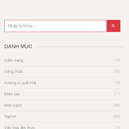
DANH MỤC
Cẩm nang
(16)
Công thức
(252)
Hương vị quê nhà
(18)
Khéo tay
(11)
Món ngon
(383)
Toplist
(267)
Văn hóa ẩm thực
(19)