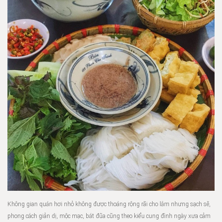
Không gian quán hơi nhỏ không được thoáng rộng rãi cho lắm nhưng sạch sẽ,
phong cách giản dị, mộc mạc, bát đũa cũng theo kiểu cung đình ngày xưa cảm