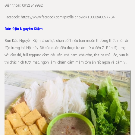
Điện thoại: 0932349982
Facebook: https://www.facebook.com/profile.php?id=100034009773411
Bún Đậu Nguyễn Kiệm
Bún Đậu Nguyễn Kiệm là sự lựa chọn số 1 nếu bạn muốn thưởng thức món ăn
đặc trưng Hà Nội này. Đồ của quán đều được tự làm từ A đến Z. Bún đậu mẹt
với đầy đủ, full topping gồm đậu rán, chả nem, chả cốm, thịt ba chỉ luộc, bún lá
thì chắc nịch tươi mát, ngon lắm, chấm đẫm mắm tôm ăn rất ngon và đậm vị.