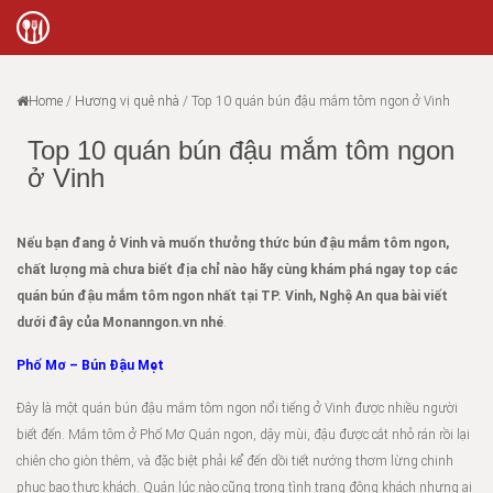
Home
/
Hương vị quê nhà
/
Top 10 quán bún đậu mắm tôm ngon ở Vinh
Top 10 quán bún đậu mắm tôm ngon
ở Vinh
Nếu bạn đang ở Vinh và muốn thưởng thức bún đậu mắm tôm ngon,
chất lượng mà chưa biết địa chỉ nào hãy cùng khám phá ngay top các
quán bún đậu mắm tôm ngon nhất tại TP. Vinh, Nghệ An qua bài viết
dưới đây của Monanngon.vn nhé
.
Phố Mơ – Bún Đậu Mẹt
Đây là một quán bún đậu mắm tôm ngon nổi tiếng ở Vinh được nhiều người
biết đến. Mắm tôm ở Phố Mơ Quán ngon, dậy mùi, đậu được cắt nhỏ rán rồi lại
chiên cho giòn thêm, và đặc biệt phải kể đến dồi tiết nướng thơm lừng chinh
phục bao thực khách. Quán lúc nào cũng trong tình trạng đông khách nhưng ai