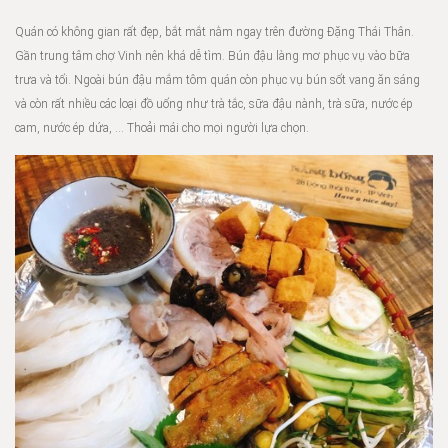
Quán có không gian rất đẹp, bắt mắt nằm ngay trên đường Đặng Thái Thân.
Gần trung tâm chợ Vinh nên khá dễ tìm. Bún đậu làng mơ phục vụ vào bữa
trưa và tối. Ngoài bún đậu mắm tôm quán còn phục vụ bún sốt vang ăn sáng
và còn rất nhiều các loại đồ uống như trà tắc, sữa đậu nành, trà sữa, nước ép
cam, nước ép dứa, … Thoải mái cho mọi người lựa chọn.