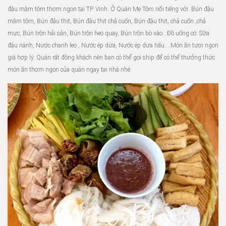
đậu mắm tôm thơm ngon tại TP. Vinh. Ở Quán Mẹ Tôm nổi tiếng với: Bún đậu
mắm tôm, Bún đậu thịt, Bún đậu thịt chả cuốn, Bún đậu thịt, chả cuốn ,chả
mực, Bún trộn hải sản, Bún trộn heo quay, Bún trộn bò xào…Đồ uống có: Sữa
đậu nành, Nước chanh leo , Nước ép dứa, Nước ép dưa hấu….Món ăn tươi ngon
giá hợp lý. Quán rất đông khách nên bạn có thể gọi ship để có thể thưởng thức
món ăn thơm ngon của quán ngay tại nhà nhé.