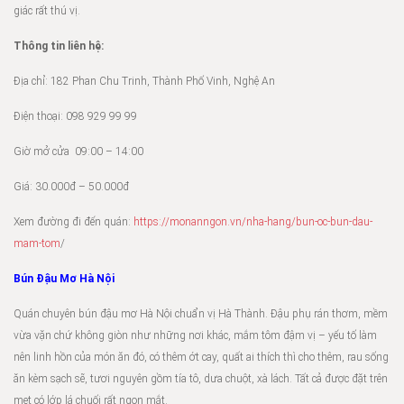
giác rất thú vị.
Thông tin liên hệ:
Địa chỉ: 182 Phan Chu Trinh, Thành Phố Vinh, Nghệ An
Điện thoại: 098 929 99 99
Giờ mở cửa 09:00 – 14:00
Giá: 30.000đ – 50.000đ
Xem đường đi đến quán:
https://monanngon.vn/nha-hang/bun-oc-bun-dau-
mam-tom
/
Bún Đậu Mơ Hà Nội
Quán chuyên bún đậu mơ Hà Nội chuẩn vị Hà Thành. Đậu phụ rán thơm, mềm
vừa vặn chứ không giòn như những nơi khác, mắm tôm đậm vị – yếu tố làm
nên linh hồn của món ăn đó, có thêm ớt cay, quất ai thích thì cho thêm, rau sống
ăn kèm sạch sẽ, tươi nguyên gồm tía tô, dưa chuột, xà lách. Tất cả được đặt trên
mẹt có lớp lá chuối rất ngon mắt.