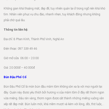
Không gian khá thoáng mát, đẹp đẽ, tuy nhiên quán lại ở trong ngõ nên khá khó
tìm. Nhân viên phục vụ chu đáo, nhanh nhẹn, tuy khách đông nhưng không
phải chờ quá lâu.
Thông tin liên hệ:
Địa chỉ: 8 Phan Kính, Thành Phố Vinh, Nghệ An
Điện thoại: 097 339 49 46
Giờ mở cửa 06:00 – 20:00
Giá: 20.000đ – 40.000đ
Bún Đậu Phố Cổ
Bún Đậu Phố Cổ là món bún đậu mắm tôm không còn xa lạ với mọi người tại
đây. Quán này được yêu thích bởi hương vị của mắm tôm ở đây rất thơm ngon
vừa miệng. Đậu rán vàng, thơm ngon được cắt thành những miếng vuông vắn
xếp rất đẹp mắt. Bún luôn mới, khá mềm mượt và kèm với lòng, dồi, thịt luộc,…