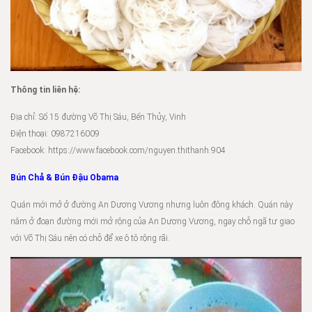
Thông tin liên hệ:
Địa chỉ: Số 15 đường Võ Thị Sáu, Bến Thủy, Vinh
Điện thoại: 0987216009
Facebook: https://www.facebook.com/nguyen.thithanh.904
Bún Chả & Bún Đậu Obama
Quán mới mở ở đường An Dương Vương nhưng luôn đông khách. Quán này
nằm ở đoạn đường mới mở rộng của An Dương Vương, ngay chỗ ngã tư giao
với Võ Thị Sáu nên có chỗ để xe ô tô rộng rãi.