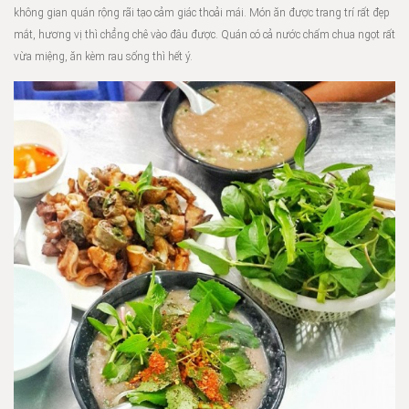
không gian quán rộng rãi tạo cảm giác thoải mái. Món ăn được trang trí rất đẹp
mắt, hương vị thì chẳng chê vào đâu được. Quán có cả nước chấm chua ngọt rất
vừa miệng, ăn kèm rau sống thì hết ý.