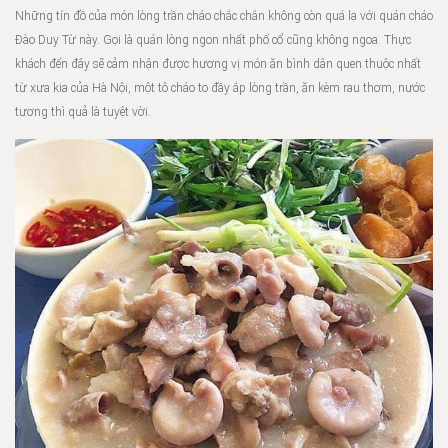
Những tín đồ của món lòng trần cháo chắc chắn không còn quá lạ với quán cháo
Đào Duy Từ này. Gọi là quán lòng ngon nhất phố cổ cũng không ngoa. Thực
khách đến đây sẽ cảm nhận được hương vị món ăn bình dân quen thuộc nhất
từ xưa kia của Hà Nội, một tô cháo to đầy ắp lòng trần, ăn kèm rau thơm, nước
tương thì quả là tuyệt vời.