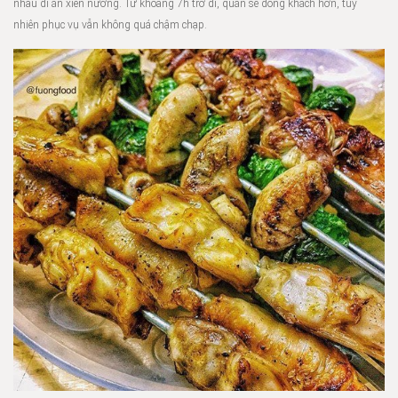
nhau đi ăn xiên nướng. Từ khoảng 7h trở đi, quán sẽ đông khách hơn, tuy
nhiên phục vụ vẫn không quá chậm chạp.