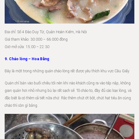
Địa chỉ: Số 4 Đào Duy Từ, Quận Hoàn Kiếm, Hà Nội
Giá tham khảo: 30.000 – 66.000 đồng
Giờ mở cửa: 15:00 – 22:30
9. Cháo lòng – Hoa Bằng
Đây là một trong những quán cháo lòng rất được yêu thích khu vực Cầu Giấy.
Quán chỉ bán vào buổi chiều tối nên khi nào khách cũng ra vào tấp nập, không
gian quán hơi nhỏ nhưng bù lại rất sạch sẽ. Tô cháo to, đầy đủ các loại lòng, và
đặc biệt là có thêm cả tiết nữa chứ. Rắc thêm chút ớt bột, chút hạt tiêu ăn cùng
cháo thì còn gì bằng.