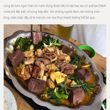
Lòng bò tươi ngon hoà với nước dùng được nấu từ các loại rau củ quả tạo thành
nước sốt đặc biệt, vô cùng hấp dẫn. Với những người đam mê những món
lòng, chắc chắn đây sẽ là món ăn mà mọi thực khách không thể bỏ qua.