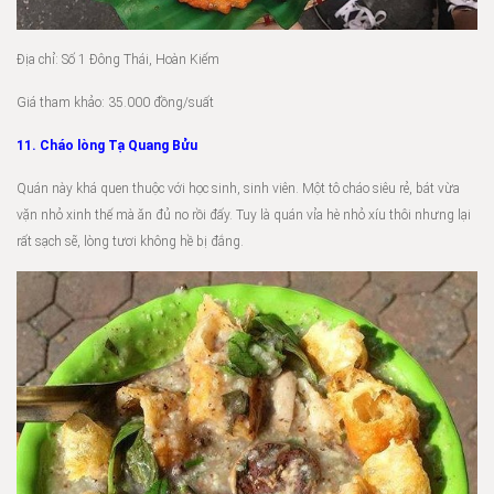
Địa chỉ: Số 1 Đông Thái, Hoàn Kiếm
Giá tham khảo: 35.000 đồng/suất
11. Cháo lòng Tạ Quang Bửu
Quán này khá quen thuộc với học sinh, sinh viên. Một tô cháo siêu rẻ, bát vừa
vặn nhỏ xinh thế mà ăn đủ no rồi đấy. Tuy là quán vỉa hè nhỏ xíu thôi nhưng lại
rất sạch sẽ, lòng tươi không hề bị đắng.