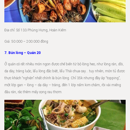
Địa chỉ: Số 133 Phùng Hưng, Hoàn Kiếm
Giá: 50.000 – 200.000 đồng
7. Bún lòng – Quán 20
Ở quán có rất nhiều món ngon được chế biến từ bộ lòng heo, như lòng rán, dồi,
dạ dày, tràng luộc, lẩu lòng đặc biệt, lẩu Thái chua cay… tuy nhiên, món tủ được
thực khách “nghiện” nhất chính là bún lòng. Chỉ 35k nhưng đầy ắp “topping”,
một lớp gan – lòng – dạ dày – tràng, đến 1 lớp nấm kim châm, rồi vài miếng
đậu rán, rắc thêm mấy cọng rau thơm.