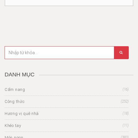
DANH MỤC
Cẩm nang
(16)
Công thức
(252)
Hương vị quê nhà
(18)
Khéo tay
(11)
Món ngon
(383)