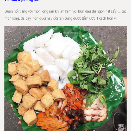
10. Bún đậu lòng rán
Quán nổi tiếng với món lòng rán khi ăn kèm với bún đậu thì ngon hết sẩy. … các
món lòng, dạ dày, nõn đuôi hay dồi rán cũng được tẩm ướp 1 cách tròn vị.