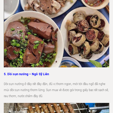
5. Dồi sụn nướng – Ngô Sỹ Liên
Dồi sụn nướng ở đây rất đầy đặn, đủ vị thơm ngon, mới tới đầu ngõ đã nghe
mùi dồi sụn nướng thơm lừng. Sụn mua về được gói trong giấy bạc rất sạch sẽ,
rau thơm, nước chấm đầy đủ.