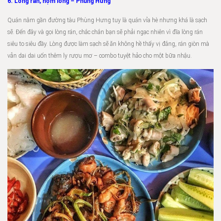
6. Lòng rán, nộm lòng – Phùng Hưng
Quán nằm gần đường tàu Phùng Hưng tuy là quán vỉa hè nhưng khá là sạch
sẽ. Đến đây và gọi lòng rán, chắc chắn bạn sẽ phải ngạc nhiên vì đĩa lòng rán
siêu to siêu đầy. Lòng được làm sạch sẽ ăn không hề thấy vị đắng, rán giòn mà
vẫn dai dai uốn thêm ly rượu mơ – combo tuyệt hảo cho một bữa nhậu.