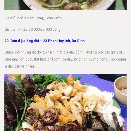
Địa chỉ: ngõ 3 Hàm Long, Hoàn Kiếm
Giá tham khảo: 20.000-25.000 đồng
20. Bún đậu lòng dồi – 23 Phan Huy Ích, Ba Đình
Quán nhỏ nhưng rất đông khách, một đĩa đầy đủ thì khoảng 60k bao gồm đậu,
lòng rán, nõn đuôi, thịt luộc, chả cốm, dạ dày, lòng non, cuống họng… nói chung
là đầy đặn và nhiều.