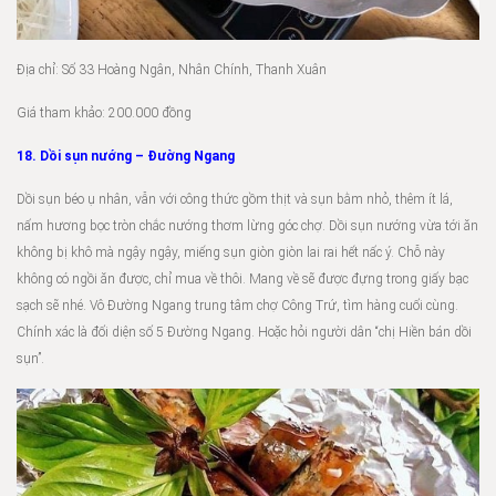
Địa chỉ: Số 33 Hoàng Ngân, Nhân Chính, Thanh Xuân
Giá tham khảo: 200.000 đồng
18. Dồi sụn nướng – Đường Ngang
Dồi sụn béo ụ nhân, vẫn với công thức gồm thịt và sụn bằm nhỏ, thêm ít lá,
nấm hương bọc tròn chắc nướng thơm lừng góc chợ. Dồi sụn nướng vừa tới ăn
không bị khô mà ngậy ngậy, miếng sụn giòn giòn lai rai hết nấc ý. Chỗ này
không có ngồi ăn được, chỉ mua về thôi. Mang về sẽ được đựng trong giấy bạc
sạch sẽ nhé. Vô Đường Ngang trung tâm chợ Công Trứ, tìm hàng cuối cùng.
Chính xác là đối diện số 5 Đường Ngang. Hoặc hỏi người dân “chị Hiền bán dồi
sụn”.