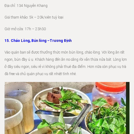
Địa chỉ: 134 Nguyễn Khang
Giá tham khảo: 5k – 20k/xiên tuỳ loại
Giờ mở cửa: 17h – 23h30
15. Cháo Lòng, Bún lòng –Trương Định
Vào quán bạn sẽ được thưởng thức món bún lòng, cháo lòng. Với lòng ăn rất
ngon, bún đầy ú ụ. Khách hàng đến ăn no căng rồi vẫn thừa nửa bát. Lòng lợn
ở đây siêu ngon, siêu rẻ vì không phải thuê địa điểm. Hơn nữa còn phục vụ trà
đá free và chủ quán phục vụ rất nhiệt tình nhé.