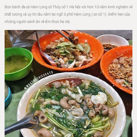
Bún bánh đa cá Hàm Long cô Thủy số 1 Hà Nội với hơn 10 năm kinh nghiệm về
chất lượng và uy tín lâu năm tại ngõ 3 phố Hàm Long ( cơ sở 1). Điểm hẹn của
những người sành ăn về ẩm thực hà nội .