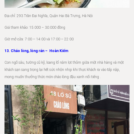
Địa chỉ: 293 Trần Đại Nghĩa, Quận Hai Bà Trưng, Hà Nội
Giá tham khảo: 15.000 – 30.000 đồng
Giờ mở cửa: 7:00 – 14:00 và 17:00 – 22:00
13. Cháo lòng, lòng rán – Hoàn Kiếm
Con ngõ sâu, tường cũ kỹ, loang lổ nằm lọt thỏm giữa một nhà hàng và một
khách sạn sang trọng lại hết sức nhộn nhịp khi thực khách ra vào tấp nập,
mong muốn thưởng thức món cháo lòng đậu xanh nổi tiếng .