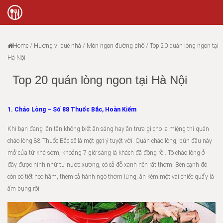
Home
/
Hương vị quê nhà
/
Món ngon đường phố
/
Top 20 quán lòng ngon tại
Hà Nội
Top 20 quán lòng ngon tại Hà Nội
1. Cháo Lòng – Số 88 Thuốc Bắc, Hoàn Kiếm
Khi bạn đang lăn tăn không biết ăn sáng hay ăn trưa gì cho lạ miệng thì quán
cháo lòng 88 Thuốc Bắc sẽ là một gợi ý tuyệt vời. Quán cháo lòng, bún đậu này
mở cửa từ khá sớm, khoảng 7 giờ sáng là khách đã đông rồi. Tô cháo lòng ở
đây được ninh nhừ từ nước xương, có cả đỗ xanh nên rất thơm. Bên cạnh đó
còn có tiết heo hầm, thêm cả hành ngò thơm lừng, ăn kèm một vài chiếc quẩy là
ấm bụng rồi.