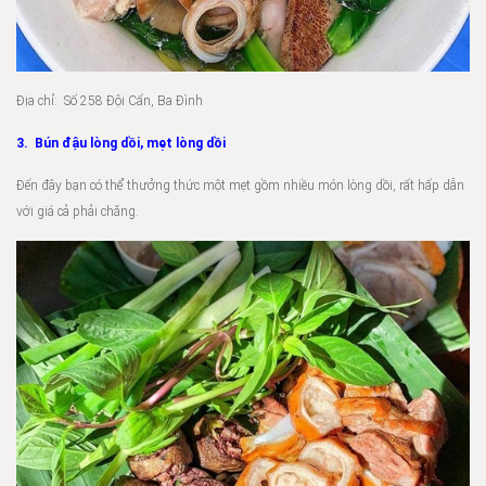
Địa chỉ: Số 258 Đội Cấn, Ba Đình
3. Bún đậu lòng dồi, mẹt lòng dồi
Đến đây bạn có thể thưởng thức một mẹt gồm nhiều món lòng dồi, rất hấp dẫn
với giá cả phải chăng.