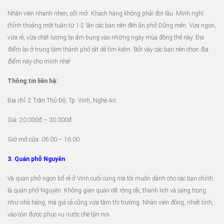
Nhân viên nhanh nhẹn, cởi mở. Khách hàng không phải đợi lâu. Mình nghĩ
thỉnh thoảng một tuần từ 1-2 lần các bạn nên đến ăn phở Dũng mến. Vừa ngon,
vừa rẻ, vừa chất lượng lại ấm bụng vào những ngày mùa đông thế này. Địa
điểm lại ở trung tâm thành phố rât dễ tìm kiếm. Bởi vậy các bạn nên chọn địa
điểm này cho mình nhé!
Thông tin liên hệ:
Địa chỉ: 2 Trần Thủ Độ, Tp. Vinh, Nghệ An.
Giá: 20.000đ – 30.000đ
Giờ mở cửa: 06:00 – 16:00
3. Quán phở Nguyên
Và quán phở ngon bổ rẻ ở Vinh cuối cùng mà tôi muốn dành cho các bạn chính
là quán phở Nguyên. Không gian quán rất rộng rãi, thanh lịch và sang trọng
như nhà hàng, mà giá cả cũng vừa tầm thị trường. Nhân viên đông, nhiệt tình,
vào còn được phục vụ nước chè tận nơi.