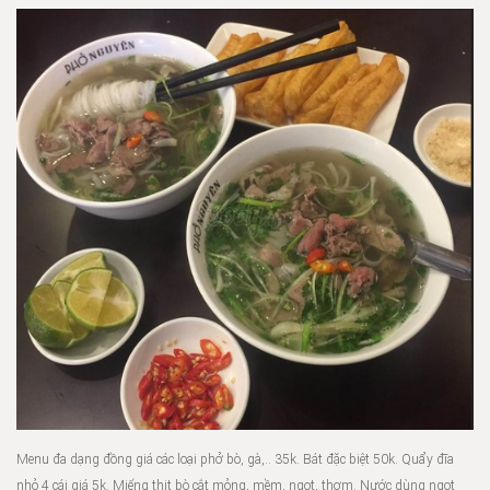
Menu đa dạng đồng giá các loại phở bò, gà,.. 35k. Bát đặc biệt 50k. Quẩy đĩa
nhỏ 4 cái giá 5k. Miếng thịt bò cắt mỏng, mềm, ngọt, thơm. Nước dùng ngọt