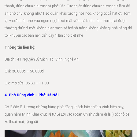
thanh, đúng chuẩn hương vị phở Bắc. Tương ớt đúng chuẩn tương tự làm để
ăn phở chứ không như 1 số quán khác tương hóa học, không có cả hạt ớt. Tóm
lại vào ăn bát phở vừa ngon ngọt tươi mát vừa giá bình dân nhưng lại được
thưởng thức ở một không gian sạch sẽ hoành tráng không khác gì nhà hàng thì
tôi khuyên các bạn nên đến đây 1 lần cho biết nhé
Thông tin liên hệ:
Địa chỉ: 41 Nguyễn Sỹ Sách, Tp. Vinh, Nghệ An
Giá: 30.000đ – 50.000đ
Giờ mở cửa: 06:30 – 11:00
4. Phở Dũng Vinh – Phở Hà Nội
Có lẽ đây là 1 trong những hàng phở đông khách bậc nhất ở Vinh hiện nay,
quán nằm Minh Khai khúc rẽ từ Lê Lợi vào (đoạn Chiến Adam đi lại ) có chỗ để
xe thoải mái, rộng rãi.