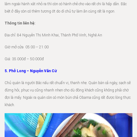
lắm ngoài hành xắt nhỏ ra thì còn có hành chẻ cho vào rất chi là hấp dẫn. Đặc
biệt ở đây còn có thêm tương ớt do dì chủ tự làm ăn cùng rất là ngon.
Thông tin liên hệ:
Địa chỉ: 84 Nguyễn Thị Minh Khai, Thành Phố Vinh, Nghệ An
Giờ mở cửa 05:00 – 21:00
Giá: 35.000đ – 50.000đ
5. Phở Long – Nguyễn Văn Cừ
Chủ quán là người Bắc nấu rất chuẩn vị, thanh nhẹ. Quán bán cả ngày, sạch sẽ
đừng hỏi, phục vụ cũng nhanh nhẹn cho dù đông khách cũng không phải chờ
đợi là mấy. Ngoài ra quán còn có món bún chả Obama cũng rất được lòng thực
khách.