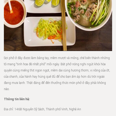
Sợi phở ở đây được làm bằng tay, mềm mượt và mỏng, chế biến thành những
tô mang “tinh hoa đệ nhất phở” mỗi ngày. Bát phở nóng nghi ngút khói hòa
quyện cùng miếng thịt ngon ngọt, mềm dai cùng hương thơm, vị nồng của ớt,
của chanh, của hành hay húng quế đủ để cho bạn ấm áp hơn dù trời ngoài
đang mưa lạnh. Thật đáng để đến thưởng thức món phở ở đây phải không
nào.
Thông tin liên hệ:
Địa chỉ: 146B Nguyễn Sỹ Sách, Thành phố Vinh, Nghệ An