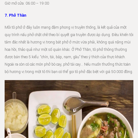
Giờ mở cửa: 06:00 – 19:00
7. Phở Thần
Mỗi tô phở ở đây luôn mang đậm phong vị truyền thống, là kết quả của một
quy trình nấu phở chặt chẽ theo bí quyết gia truyền được áp dụng. Điều khiến tôi
tâm đắc nhất là hương vị trong bát phở ở mức vừa phải, không quá nặng mùi
hoa hồi, thảo quả như một số quán khác. Ở Phở Thần, tô phở thông thường
được bán theo 5 kiểu: “chín, tái, bắp, nạm, gầu” theo ý thích của thực khách.
Ngoài ra còn có các món phở bò cay, phở tái cay… Nếu muốn thưởng thức toàn
bộ hương vị trong một tô thì bạn có thể gọi tô phở đặc biệt với giá 50.000 đồng.