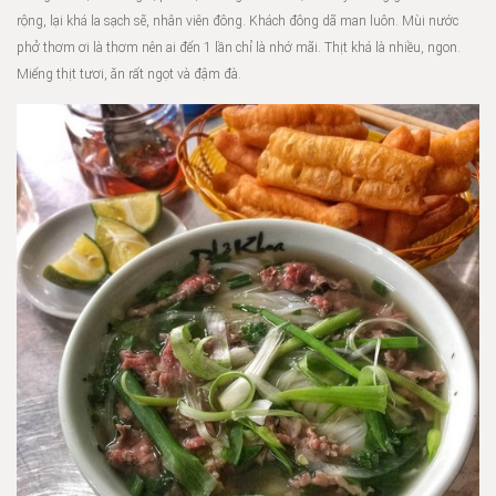
rộng, lại khá la sạch sẽ, nhân viên đông. Khách đông dã man luôn. Mùi nước
phở thơm ơi là thơm nên ai đến 1 lần chỉ là nhớ mãi. Thịt khá là nhiều, ngon.
Miếng thịt tươi, ăn rất ngọt và đậm đà.