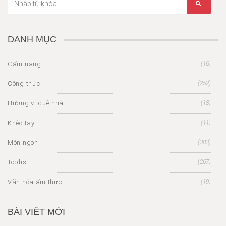
DANH MỤC
Cẩm nang
(16)
Công thức
(252)
Hương vị quê nhà
(18)
Khéo tay
(11)
Món ngon
(383)
Toplist
(267)
Văn hóa ẩm thực
(19)
BÀI VIẾT MỚI