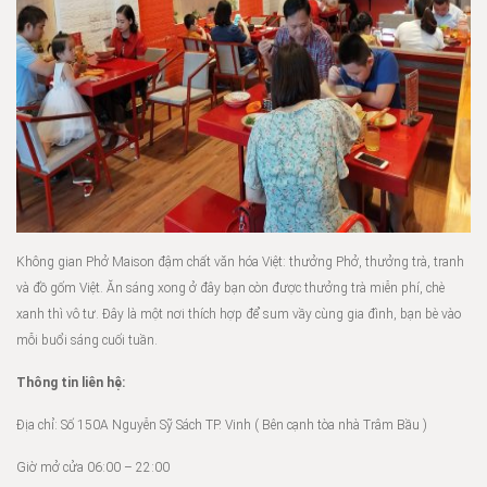
Không gian Phở Maison đậm chất văn hóa Việt: thưởng Phở, thưởng trà, tranh
và đồ gốm Việt. Ăn sáng xong ở đây bạn còn được thưởng trà miễn phí, chè
xanh thì vô tư. Đây là một nơi thích hợp để sum vầy cùng gia đình, bạn bè vào
mỗi buổi sáng cuối tuần.
Thông tin liên hệ:
Địa chỉ: Số 150A Nguyễn Sỹ Sách TP. Vinh ( Bên cạnh tòa nhà Trâm Bầu )
Giờ
mở cửa
06:00 – 22:00