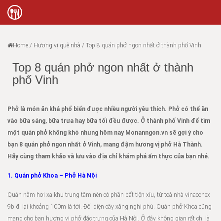
Home
/
Hương vị quê nhà
/
Top 8 quán phở ngon nhất ở thành phố Vinh
Top 8 quán phở ngon nhất ở thành
phố Vinh
Phở là món ăn khá phổ biến được nhiều người yêu thích. Phở có thể ăn
vào bữa sáng, bữa trưa hay bữa tối đều được. Ở thành phố Vinh để tìm
một quán phở không khó nhưng hôm nay Monanngon.vn sẽ gợi ý cho
bạn 8 quán phở ngon nhất ở Vinh, mang đậm hương vị phở Hà Thành.
Hãy cùng tham khảo và lưu vào địa chỉ khám phá ẩm thực của bạn nhé.
1. Quán phở Khoa – Phở Hà Nội
Quán nằm hơi xa khu trung tâm nên có phần bất tiện xíu, từ toà nhà vinaconex
9b đi lại khoảng 100m là tới. Đối diện cây xăng nghi phú. Quán phở Khoa cũng
mang cho bạn hương vị phở đặc trưng của Hà Nội. Ở đây không gian rất chi là