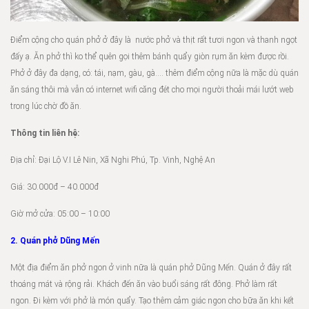
Điểm cộng cho quán phở ở đây là nước phở và thịt rất tươi ngon và thanh ngọt
đấy ạ. Ăn phở thì ko thể quên gọi thêm bánh quẩy giòn rụm ăn kèm được rồi.
Phở ở đây đa dạng, có: tái, nạm, gàu, gà…. thêm điểm cộng nữa là mặc dù quán
ăn sáng thôi mà vẫn có internet wifi căng đét cho mọi người thoải mái lướt web
trong lúc chờ đồ ăn.
Thông tin liên hệ:
Địa chỉ: Đại Lộ V.I Lê Nin, Xã Nghi Phú, Tp. Vinh, Nghệ An
Giá: 30.000đ – 40.000đ
Giờ mở cửa: 05:00 – 10:00
2. Quán phở Dũng Mến
Một địa điểm ăn phở ngon ở vinh nữa là quán phở Dũng Mến. Quán ở đây rất
thoáng mát và rộng rải. Khách đến ăn vào buổi sáng rất đông. Phở làm rất
ngon. Đi kèm với phở là món quẩy. Tạo thêm cảm giác ngon cho bữa ăn khi kết