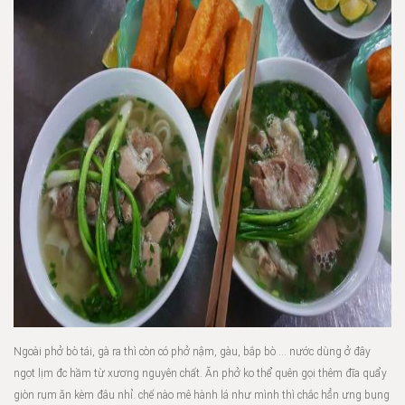
Ngoài phở bò tái, gà ra thì còn có phở nậm, gàu, bắp bò … nước dùng ở đây
ngọt lịm đc hầm từ xương nguyên chất. Ăn phở ko thể quên gọi thêm đĩa quẩy
giòn rụm ăn kèm đâu nhỉ. chế nào mê hành lá như mình thì chắc hẳn ưng bụng