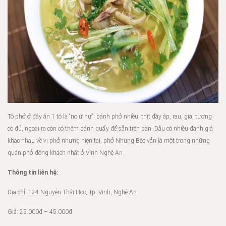
Tô phở ở đây ăn 1 tô là “no ứ hự”, bánh phở nhiều, thịt đầy ắp, rau, giá, tương
có đủ, ngoài ra còn có thêm bánh quẩy để sẵn trên bàn. Dẫu có nhiều đánh giá
khác nhau về vị phở nhưng hiện tại, phở Nhung Béo vẫn là một trong những
quán phở đông khách nhất ở Vinh Nghệ An.
Thông tin liên hệ:
Địa chỉ: 124 Nguyễn Thái Học, Tp. Vinh, Nghệ An
Giá: 25.000đ – 45.000đ