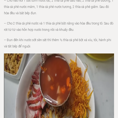
– Cho vào nồi 1 bát cơm nước lọc, 2 thìa cà phê dầu hào, 2 thìa cà phê đường, 1
thìa cà phê nước mắm, 1 thìa cà phê nước tương, 2 thìa cà phê giấm. Sau đó
hòa đều và bật bếp đun.
– Cho 2 thìa cà phê nước và 1 thìa cà phê bột năng vào hòa đều trong tô. Sau đó
rót từ từ vào hỗn hợp nước trong nồi và khuấy đều.
– Đun đến khi nước sốt sền sệt thì thêm ½ thìa cà phê bột xá xíu, tỏi, hành phi
và tắt bếp để nguội.