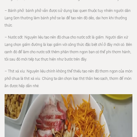
– Bánh phở: bánh phở vẫn được sử dụng loại quen thuộc tuy nhiên người dân
Lạng Sơn thường làm bánh phở se lại để tạo nên độ dẻo, dai hơn khi thưởng
thức.
– Nước sốt: Nguyên liệu tạo nên độ chua cho nước sốt là giấm. Người dân xứ
Lạng chọn giấm đường là loại giấm với công thức đặc biệt chỉ ở đây mới có. Bên
cạnh đó để làm cho nước sốt thêm phần thơm ngon bạn có thể phi thơm hành,
tỏi sau đó mới tiếp tục thực hiện như bước trên đây.
– Thịt xá xíu: Nguyên liệu chính không thể thiếu tạo nên độ thơm ngon của món
phở chua là thịt xá xíu. Chúng ta cần chọn loại thịt thăn heo sạch, thơm để món
ăn được hấp dẫn nhé.