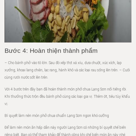
Bước 4: Hoàn thiện thành phẩm
– Cho bánh phở vào tô lớn. Sau đó xếp thịt xá xíu, dưa chuột, xúc xích, lạp
xưởng, khoai lang chiên, lạc rang, hành khô và các loại rau sống lên trên. – Cuối
cùng rưới nước sốt lên trên.
Với 4 bước trên đây bạn đã hoàn thành món phở chua Lạng Sơn nổi tiếng rồi.
Khi thưởng thức trộn đều bánh phở cùng các loại gia vị. Thêm ớt, tiêu tùy khẩu
vị.
Bí quyết làm nên món phở chua chuẩn Lạng Sơn ngon khó cưỡng
Để làm nên món ăn hấp dẫn này người Lạng Sơn có những bí quyết chế biến
riêng biệt. Bạn có thể tham khảo để thành công khi chế biến món ăn này nhé: