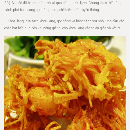
30’). Sau đó đổ bánh phở ra và xả qua bằng nước lạnh. Chúng ta có thể dùng
bánh phở tươi dạng sợi dùng trong chế biến phở truyền thống.
– Khoai lang: rửa sạch khoai lang, gọt bỏ vỏ và bào thành sợi nhỏ. Cho dầu vào
chảo bật bếp đun đến khi nóng già thì cho khoai lang vào chiên giòn và vớt ra.