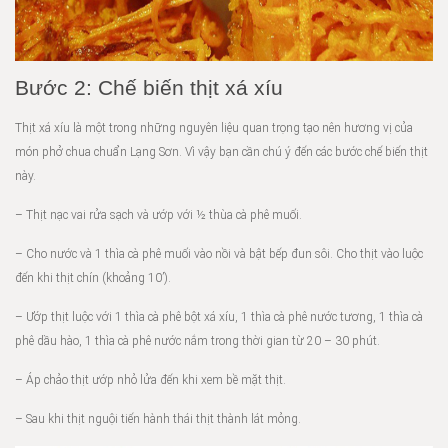
Bước 2: Chế biến thịt xá xíu
Thịt xá xíu là một trong những nguyên liệu quan trọng tạo nên hương vị của
món phở chua chuẩn Lạng Sơn. Vì vậy bạn cần chú ý đến các bước chế biến thịt
này.
– Thịt nạc vai rửa sạch và ướp với ½ thùa cà phê muối.
– Cho nước và 1 thìa cà phê muối vào nồi và bật bếp đun sôi. Cho thịt vào luộc
đến khi thịt chín (khoảng 10’).
– Ướp thịt luộc với 1 thìa cà phê bột xá xíu, 1 thìa cà phê nước tương, 1 thìa cà
phê dầu hào, 1 thìa cà phê nước nắm trong thời gian từ 20 – 30 phút.
– Áp chảo thịt ướp nhỏ lửa đến khi xem bề mặt thịt.
– Sau khi thịt nguội tiến hành thái thịt thành lát mỏng.