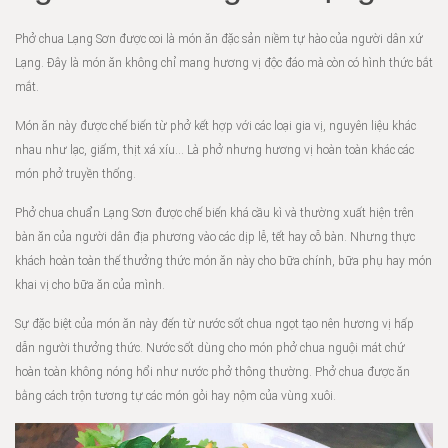
Phở chua Lạng Sơn được coi là món ăn đặc sản niềm tự hào của người dân xứ
Lạng. Đây là món ăn không chỉ mang hương vị độc đáo mà còn có hình thức bắt
mắt.
Món ăn này được chế biến từ phở kết hợp với các loại gia vị, nguyên liệu khác
nhau như lạc, giấm, thịt xá xíu… Là phở nhưng hương vị hoàn toàn khác các
món phở truyền thống.
Phở chua chuẩn Lạng Sơn được chế biến khá cầu kì và thường xuất hiện trên
bàn ăn của người dân địa phương vào các dịp lễ, tết hay cỗ bàn. Nhưng thực
khách hoàn toàn thế thưởng thức món ăn này cho bữa chính, bữa phụ hay món
khai vị cho bữa ăn của mình.
Sự đặc biệt của món ăn này đến từ nước sốt chua ngọt tạo nên hương vị hấp
dẫn người thưởng thức. Nước sốt dùng cho món phở chua nguội mát chứ
hoàn toàn không nóng hổi như nước phở thông thường. Phở chua được ăn
bằng cách trộn tương tự các món gỏi hay nộm của vùng xuôi.