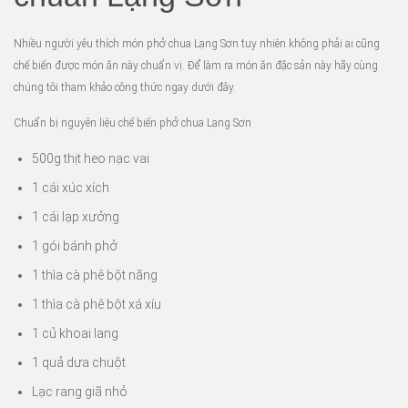
Nhiều người yêu thích món phở chua Lạng Sơn tuy nhiên không phải ai cũng
chế biến được món ăn này chuẩn vị. Để làm ra món ăn đặc sản này hãy cùng
chúng tôi tham khảo công thức ngay dưới đây.
Chuẩn bị nguyên liệu chế biến phở chua Lạng Sơn
500g thịt heo nạc vai
1 cái xúc xích
1 cái lạp xưởng
1 gói bánh phở
1 thìa cà phê bột năng
1 thìa cà phê bột xá xíu
1 củ khoai lang
1 quả dưa chuột
Lạc rang giã nhỏ